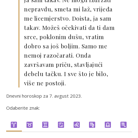
nepravdu, smeta mi laž, vrijeđa
me licemjerstvo. Doista, ja sam
takav. Možeš očekivati da ti dam
srce, poklonim dušu, vratim
dobro sa još boljim. Samo me
nemoj razočarati. Onda
završavam priču, stavljajući
debelu tačku. I sve što je bilo,
više ne postoji.
Dnevni horoskop za 7. avgust 2023.
Odaberite znak: