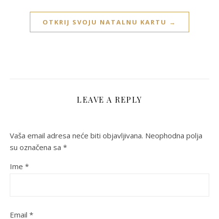
OTKRIJ SVOJU NATALNU KARTU →
LEAVE A REPLY
Vaša email adresa neće biti objavljivana.
Neophodna polja
su označena sa
*
Ime
*
Email
*