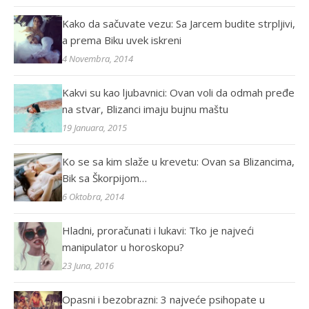
Kako da sačuvate vezu: Sa Jarcem budite strpljivi,
a prema Biku uvek iskreni
4 Novembra, 2014
Kakvi su kao ljubavnici: Ovan voli da odmah pređe
na stvar, Blizanci imaju bujnu maštu
19 Januara, 2015
Ko se sa kim slaže u krevetu: Ovan sa Blizancima,
Bik sa Škorpijom…
6 Oktobra, 2014
Hladni, proračunati i lukavi: Tko je najveći
manipulator u horoskopu?
23 Juna, 2016
Opasni i bezobrazni: 3 najveće psihopate u