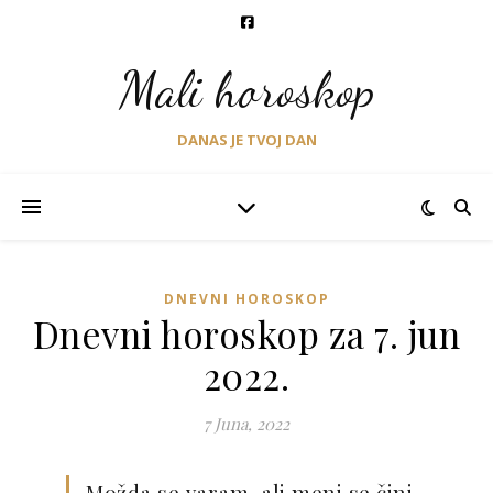
Mali horoskop
DANAS JE TVOJ DAN
DNEVNI HOROSKOP
Dnevni horoskop za 7. jun
2022.
7 Juna, 2022
Моžda se varam, ali meni se čini