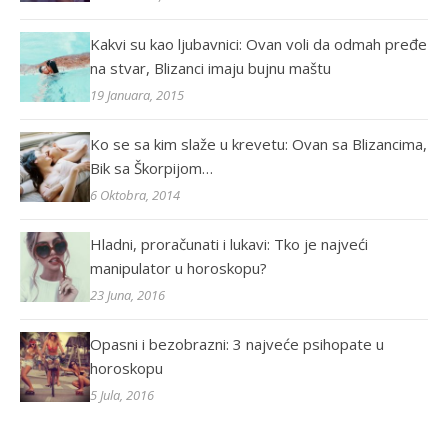
Kakvi su kao ljubavnici: Ovan voli da odmah pređe
na stvar, Blizanci imaju bujnu maštu
19 Januara, 2015
Ko se sa kim slaže u krevetu: Ovan sa Blizancima,
Bik sa Škorpijom…
6 Oktobra, 2014
Hladni, proračunati i lukavi: Tko je najveći
manipulator u horoskopu?
23 Juna, 2016
Opasni i bezobrazni: 3 najveće psihopate u
horoskopu
5 Jula, 2016