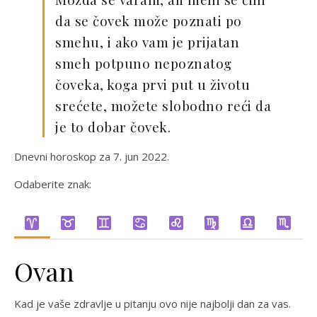
da se čovek može poznati po
smehu, i ako vam je prijatan
smeh potpuno nepoznatog
čoveka, koga prvi put u životu
srećete, možete slobodno reći da
je to dobar čovek.
Dnevni horoskop za 7. jun 2022.
Odaberite znak:
Ovan
Kad je vaše zdravlje u pitanju ovo nije najbolji dan za vas.