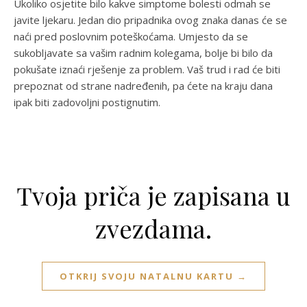
Ukoliko osjetite bilo kakve simptome bolesti odmah se
javite ljekaru. Jedan dio pripadnika ovog znaka danas će se
naći pred poslovnim poteškoćama. Umjesto da se
sukobljavate sa vašim radnim kolegama, bolje bi bilo da
pokušate iznaći rješenje za problem. Vaš trud i rad će biti
prepoznat od strane nadređenih, pa ćete na kraju dana
ipak biti zadovoljni postignutim.
Tvoja priča je zapisana u
zvezdama.
OTKRIJ SVOJU NATALNU KARTU →