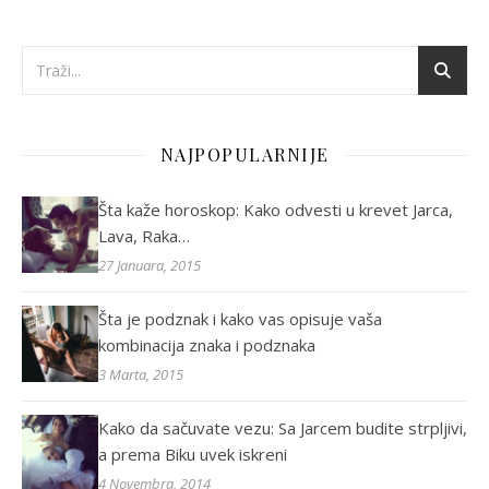
NAJPOPULARNIJE
Šta kaže horoskop: Kako odvesti u krevet Jarca,
Lava, Raka…
27 Januara, 2015
Šta je podznak i kako vas opisuje vaša
kombinacija znaka i podznaka
3 Marta, 2015
Kako da sačuvate vezu: Sa Jarcem budite strpljivi,
a prema Biku uvek iskreni
4 Novembra, 2014