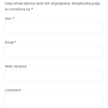
Vaša email adresa neće biti objavljivana.
Neophodna polja
su označena sa
*
Ime
*
Email
*
Web stranica
Comment