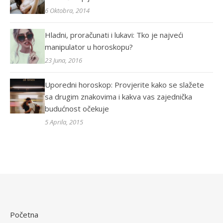
6 Oktobra, 2014
Hladni, proračunati i lukavi: Tko je najveći
manipulator u horoskopu?
23 Juna, 2016
Uporedni horoskop: Provjerite kako se slažete
sa drugim znakovima i kakva vas zajednička
budućnost očekuje
5 Aprila, 2015
Početna