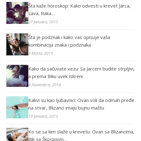
Šta kaže horoskop: Kako odvesti u krevet Jarca,
Lava, Raka…
27 Januara, 2015
Šta je podznak i kako vas opisuje vaša
kombinacija znaka i podznaka
3 Marta, 2015
Kako da sačuvate vezu: Sa Jarcem budite strpljivi,
a prema Biku uvek iskreni
4 Novembra, 2014
Kakvi su kao ljubavnici: Ovan voli da odmah pređe
na stvar, Blizanci imaju bujnu maštu
19 Januara, 2015
Ko se sa kim slaže u krevetu: Ovan sa Blizancima,
Bik sa Škorpijom…