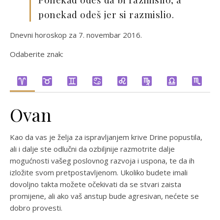
ponekad odeš jer si razmislio.
Dnevni horoskop za 7. novembar 2016.
Odaberite znak:
Ovan
Kao da vas je želja za ispravljanjem krive Drine popustila,
ali i dalje ste odlučni da ozbiljnije razmotrite dalje
mogućnosti vašeg poslovnog razvoja i uspona, te da ih
izložite svom pretpostavljenom. Ukoliko budete imali
dovoljno takta možete očekivati da se stvari zaista
promijene, ali ako vaš anstup bude agresivan, nećete se
dobro provesti.