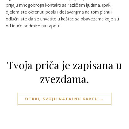
prijaju mnogobrojni kontakti sa različitim ljudima. Ipak,
djelom ste okrenuti poslu i dešavanjima na tom planu i
odlučni ste da se uhvatite u koštac sa obavezama koje su
od iduće sedmice na tapetu.
Tvoja priča je zapisana u
zvezdama.
OTKRIJ SVOJU NATALNU KARTU →