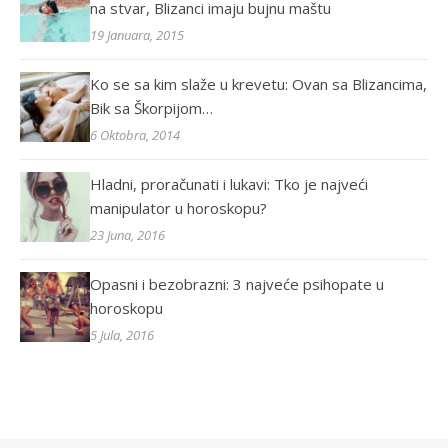
na stvar, Blizanci imaju bujnu maštu
19 Januara, 2015
Ko se sa kim slaže u krevetu: Ovan sa Blizancima,
Bik sa Škorpijom…
6 Oktobra, 2014
Hladni, proračunati i lukavi: Tko je najveći
manipulator u horoskopu?
23 Juna, 2016
Opasni i bezobrazni: 3 najveće psihopate u
horoskopu
5 Jula, 2016