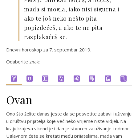
mada si mogla, iako nisi sigurna i
ako te još neko nešto pita
popizdećeš, a ako te ne pita
rasplakaćeš se.
Dnevni horoskop za 7. septembar 2019.
Odaberite znak:
Ovan
Ono što želite danas jeste da se posvetite zabavi i uživanju
u društvu prijatelja koje već neko vrijeme niste vidjeli. Na
kraju krajeva vikend je i dan je stvoren za uživanje i odmor.
Uglavnom ćete se kretati među prijateljima, mada vam