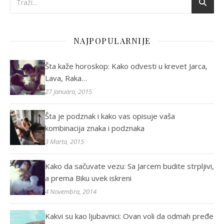
NAJPOPULARNIJE
Šta kaže horoskop: Kako odvesti u krevet Jarca,
Lava, Raka…
27 Januara, 2015
Šta je podznak i kako vas opisuje vaša
kombinacija znaka i podznaka
3 Marta, 2015
Kako da sačuvate vezu: Sa Jarcem budite strpljivi,
a prema Biku uvek iskreni
4 Novembra, 2014
Kakvi su kao ljubavnici: Ovan voli da odmah pređe