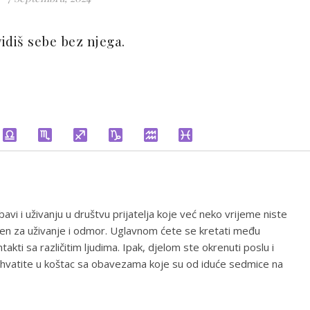
idiš sebe bez njega.
vi i uživanju u društvu prijatelja koje već neko vrijeme niste
voren za uživanje i odmor. Uglavnom ćete se kretati među
akti sa različitim ljudima. Ipak, djelom ste okrenuti poslu i
 uhvatite u koštac sa obavezama koje su od iduće sedmice na