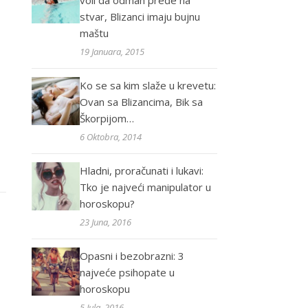
voli da odmah pređe na
stvar, Blizanci imaju bujnu
maštu
19 Januara, 2015
Ko se sa kim slaže u krevetu:
Ovan sa Blizancima, Bik sa
Škorpijom…
6 Oktobra, 2014
Hladni, proračunati i lukavi:
Tko je najveći manipulator u
horoskopu?
23 Juna, 2016
Opasni i bezobrazni: 3
najveće psihopate u
horoskopu
5 Jula, 2016