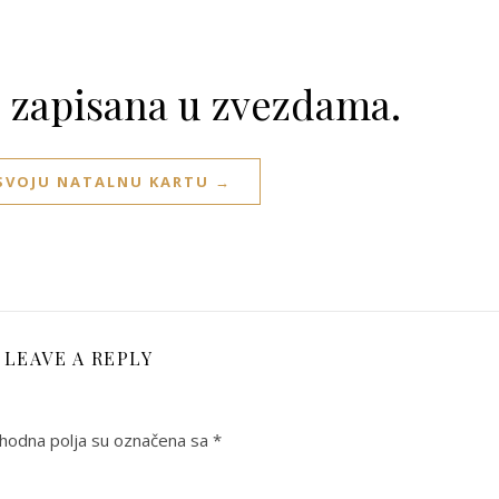
e zapisana u zvezdama.
 SVOJU NATALNU KARTU →
LEAVE A REPLY
odna polja su označena sa
*