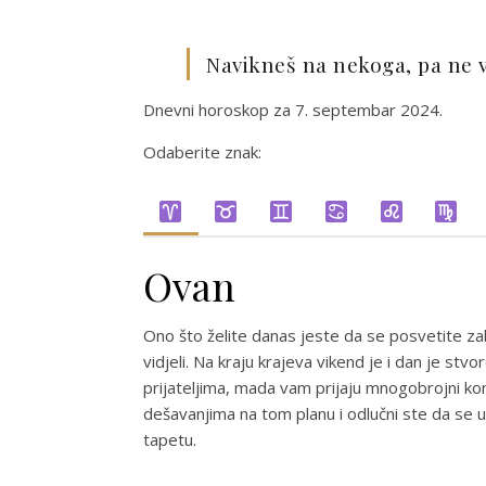
Navikneš na nekoga, pa ne v
Dnevni horoskop za 7. septembar 2024.
Odaberite znak:
Ovan
Ono što želite danas jeste da se posvetite zaba
vidjeli. Na kraju krajeva vikend je i dan je st
prijateljima, mada vam prijaju mnogobrojni kont
dešavanjima na tom planu i odlučni ste da se
tapetu.