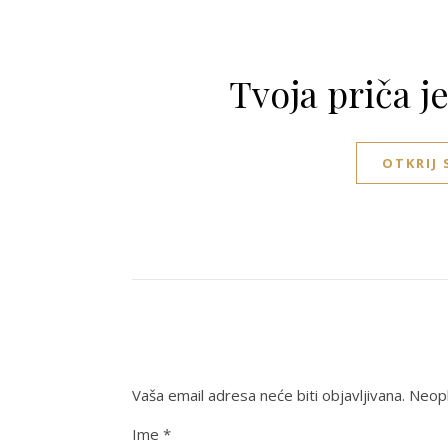
Tvoja priča j
OTKRIJ
Vaša email adresa neće biti objavljivana.
Neoph
Ime
*