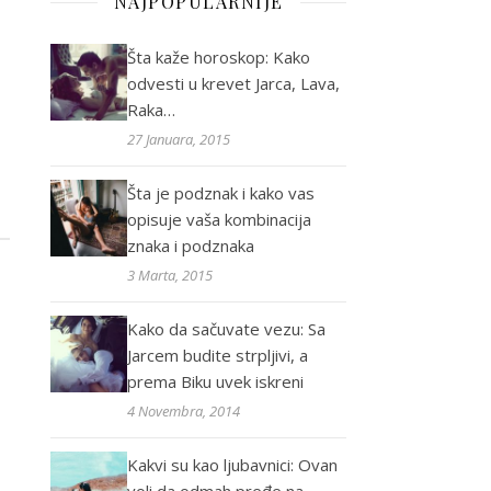
NAJPOPULARNIJE
Šta kaže horoskop: Kako
odvesti u krevet Jarca, Lava,
Raka…
27 Januara, 2015
Šta je podznak i kako vas
opisuje vaša kombinacija
znaka i podznaka
3 Marta, 2015
Kako da sačuvate vezu: Sa
Jarcem budite strpljivi, a
prema Biku uvek iskreni
4 Novembra, 2014
Kakvi su kao ljubavnici: Ovan