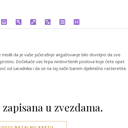
 mislili da je vaše jučerašnje angažovanje bilo dovoljno da sve
 suprotno. Dočekaće vas hrpa nedovršenih poslova koje ćete opet
moć od saradnika i da se na taj način barem djelimično rasteretite.
e zapisana u zvezdama.
 SVOJU NATALNU KARTU →