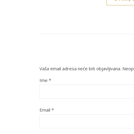
Vaša email adresa neće biti objavljivana.
Neoph
Ime
*
Email
*