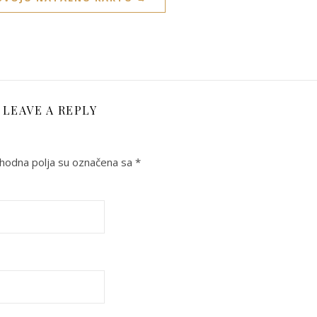
LEAVE A REPLY
odna polja su označena sa
*