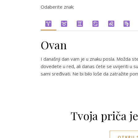
Odaberite znak:
Ovan
I današnji dan vam je u znaku posla. Možda ste
dovedete u red, ali danas ćete se uvijeriti u
sami sređivati. Ne bi bilo loše da zatražite po
Tvoja priča j
OTKRIJ