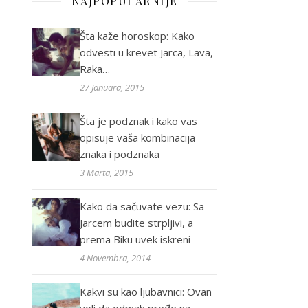
NAJPOPULARNIJE
Šta kaže horoskop: Kako
odvesti u krevet Jarca, Lava,
Raka…
27 Januara, 2015
Šta je podznak i kako vas
opisuje vaša kombinacija
znaka i podznaka
3 Marta, 2015
Kako da sačuvate vezu: Sa
Jarcem budite strpljivi, a
prema Biku uvek iskreni
4 Novembra, 2014
Kakvi su kao ljubavnici: Ovan