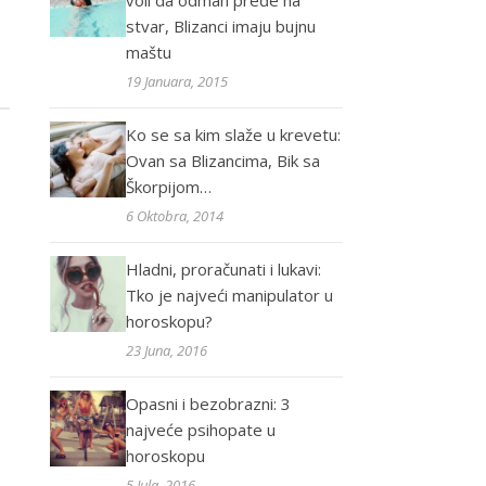
voli da odmah pređe na
stvar, Blizanci imaju bujnu
maštu
19 Januara, 2015
Ko se sa kim slaže u krevetu:
Ovan sa Blizancima, Bik sa
Škorpijom…
6 Oktobra, 2014
Hladni, proračunati i lukavi:
Tko je najveći manipulator u
horoskopu?
23 Juna, 2016
Opasni i bezobrazni: 3
najveće psihopate u
horoskopu
5 Jula, 2016