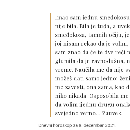
Imao sam jednu smeđokosu,
nije bila. Bila je tuđa, a uv
smeđokosa, tamnih očiju, je
joj nisam rekao da je volim,
sam znao da će te dve reči p
glumila da je ravnodušna, ne
vreme. Naučila me da nije sv
možeš dati samo jednoj ženi
me zavesti, ona sama, kao de
niko nikada. Osposobila me 
da volim ijednu drugu onako
svejedno verno… Zauvek.
Dnevni horoskop za 8. decembar 2021.