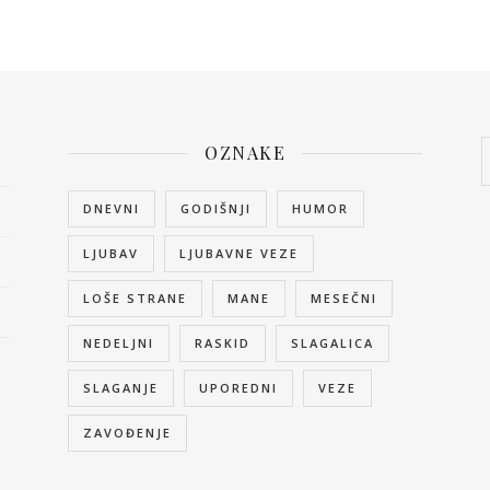
OZNAKE
DNEVNI
GODIŠNJI
HUMOR
LJUBAV
LJUBAVNE VEZE
LOŠE STRANE
MANE
MESEČNI
NEDELJNI
RASKID
SLAGALICA
SLAGANJE
UPOREDNI
VEZE
ZAVOĐENJE