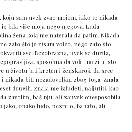
 koju sam uvek zvao mojom, iako to nikada
ek je bila više moja nego njegova. Luda
dina žena koja me naterala da patim. Nikada
 ne zato što je nisam voleo, nego zato što
okvariti sve. Bezobrazna, uvek se durila,
popravljiva, sposobna da voli i mrzi u isto
e u životu biti kreten i ženskaroš, da srce
 i nikada biti nezadovoljan zbog toga. Znala
set drugih. Znala me izludeti, naljutiti, kao
da zavolim, baš nju. Ali zauvek onesposobila
 jako, onako ludo, nezrelo, bahato, ali