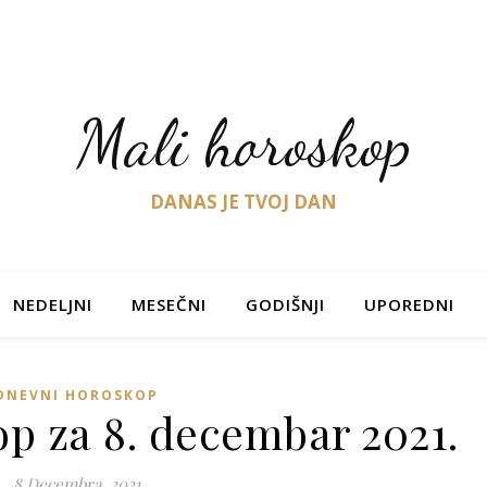
Mali horoskop
DANAS JE TVOJ DAN
NEDELJNI
MESEČNI
GODIŠNJI
UPOREDNI
DNEVNI HOROSKOP
p za 8. decembar 2021.
8 Decembra, 2021