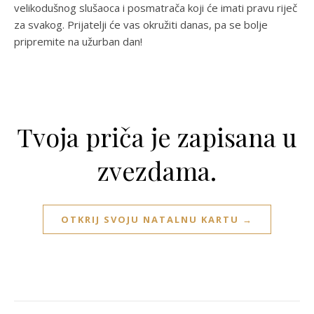
velikodušnog slušaoca i posmatrača koji će imati pravu riječ
za svakog. Prijatelji će vas okružiti danas, pa se bolje
pripremite na užurban dan!
Tvoja priča je zapisana u
zvezdama.
OTKRIJ SVOJU NATALNU KARTU →