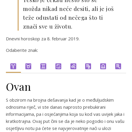
možda nikad neće desiti, ali je još
teže odustati od nečega što ti
znači sve u životu.
Dnevni horoskop za 8. februar 2019.
Odaberite znak:
Ovan
S obzirom na brojna dešavanja kad je o međuljudskim
odnosima riječ, vi ste danas naprosto prebukirani
informacijama, pa i osjećanjima koja su kod vas uvijek jaka i
kratkotrajna. Ovaj put čini se da je neko pogodio i onu vašu
osjetljivu notu pa ćete se najvjerovatnije naći u ulozi