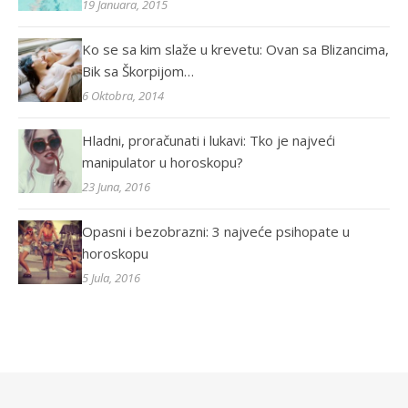
19 Januara, 2015
Ko se sa kim slaže u krevetu: Ovan sa Blizancima,
Bik sa Škorpijom…
6 Oktobra, 2014
Hladni, proračunati i lukavi: Tko je najveći
manipulator u horoskopu?
23 Juna, 2016
Opasni i bezobrazni: 3 najveće psihopate u
horoskopu
5 Jula, 2016