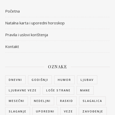
Početna
Natalna karta i uporedni horoskop
Pravila i uslovi korištenja
Kontakt
OZNAKE
DNEVNI
GODIŠNJI
HUMOR
LJUBAV
LJUBAVNE VEZE
LOŠE STRANE
MANE
MESEČNI
NEDELJNI
RASKID
SLAGALICA
SLAGANJE
UPOREDNI
VEZE
ZAVOĐENJE