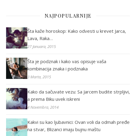
NAJPOPULARNIJE
Šta kaže horoskop: Kako odvesti u krevet Jarca,
Lava, Raka…
27 Januara, 2015
Šta je podznak i kako vas opisuje vaša
kombinacija znaka i podznaka
3 Marta, 2015
Kako da sačuvate vezu: Sa Jarcem budite strpljivi,
a prema Biku uvek iskreni
4 Novembra, 2014
Kakvi su kao ljubavnici: Ovan voli da odmah pređe
na stvar, Blizanci imaju bujnu maštu