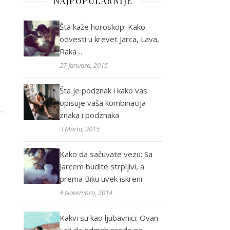
NAJPOPULARNIJE
Šta kaže horoskop: Kako
odvesti u krevet Jarca, Lava,
Raka…
27 Januara, 2015
Šta je podznak i kako vas
opisuje vaša kombinacija
znaka i podznaka
3 Marta, 2015
Kako da sačuvate vezu: Sa
Jarcem budite strpljivi, a
prema Biku uvek iskreni
4 Novembra, 2014
Kakvi su kao ljubavnici: Ovan