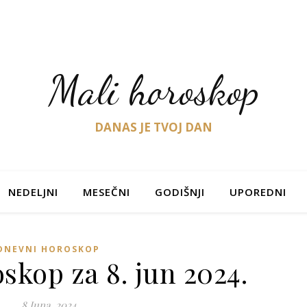
Mali horoskop
DANAS JE TVOJ DAN
NEDELJNI
MESEČNI
GODIŠNJI
UPOREDNI
DNEVNI HOROSKOP
skop za 8. jun 2024.
8 Juna, 2024