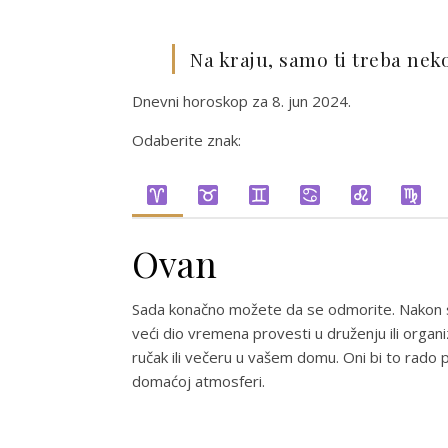
Na kraju, samo ti treba nek
Dnevni horoskop za 8. jun 2024.
Odaberite znak:
Ovan
Sada konačno možete da se odmorite. Nakon sv
veći dio vremena provesti u druženju ili organi
ručak ili večeru u vašem domu. Oni bi to rado p
domaćoj atmosferi.