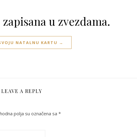
e zapisana u zvezdama.
 SVOJU NATALNU KARTU →
LEAVE A REPLY
odna polja su označena sa
*