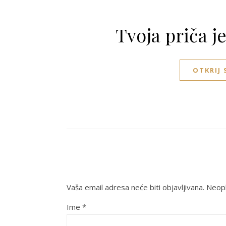
Tvoja priča j
OTKRIJ
Vaša email adresa neće biti objavljivana.
Neoph
Ime
*