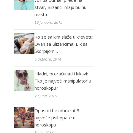
voli da odmah pređe na
stvar, Blizanci imaju bujnu
maštu
19 Januara, 2015
Ko se sa kim slaže u krevetu:
Ovan sa Blizancima, Bik sa
Škorpijom…
6 Oktobra, 2014
Hladni, proračunati i lukavi:
Tko je najveći manipulator u
horoskopu?
23 Juna, 2016
Opasni i bezobrazni: 3
najveće psihopate u
horoskopu
5 Jula, 2016