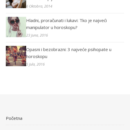
6 Oktobra, 2014
Hladni, proračunati i lukavi: Tko je najveći
manipulator u horoskopu?
23 Juna, 2016
Opasni i bezobrazni: 3 najveće psihopate u
horoskopu
5 Jula, 2016
Početna