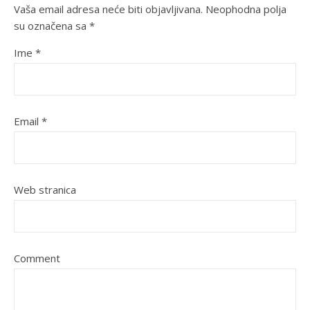
Vaša email adresa neće biti objavljivana.
Neophodna polja
su označena sa
*
Ime
*
Email
*
Web stranica
Comment