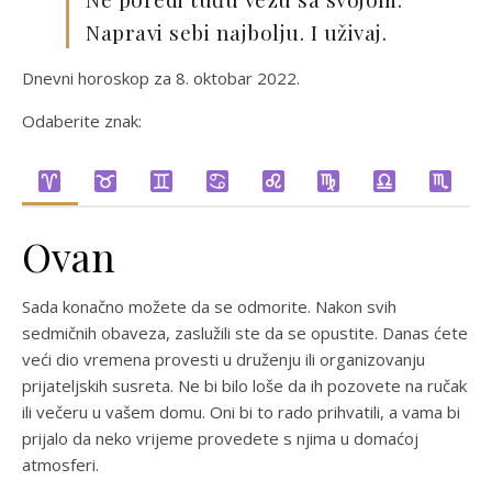
Napravi sebi najbolju. I uživaj.
Dnevni horoskop za 8. oktobar 2022.
Odaberite znak:
Ovan
Sada konačno možete da se odmorite. Nakon svih
sedmičnih obaveza, zaslužili ste da se opustite. Danas ćete
veći dio vremena provesti u druženju ili organizovanju
prijateljskih susreta. Ne bi bilo loše da ih pozovete na ručak
ili večeru u vašem domu. Oni bi to rado prihvatili, a vama bi
prijalo da neko vrijeme provedete s njima u domaćoj
atmosferi.