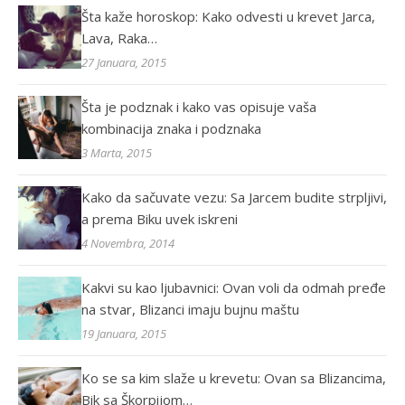
Šta kaže horoskop: Kako odvesti u krevet Jarca,
Lava, Raka…
27 Januara, 2015
Šta je podznak i kako vas opisuje vaša
kombinacija znaka i podznaka
3 Marta, 2015
Kako da sačuvate vezu: Sa Jarcem budite strpljivi,
a prema Biku uvek iskreni
4 Novembra, 2014
Kakvi su kao ljubavnici: Ovan voli da odmah pređe
na stvar, Blizanci imaju bujnu maštu
19 Januara, 2015
Ko se sa kim slaže u krevetu: Ovan sa Blizancima,
Bik sa Škorpijom…