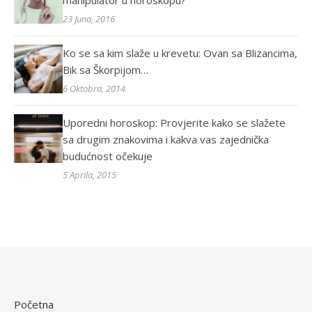
manipulator u horoskopu?
23 Juna, 2016
Ko se sa kim slaže u krevetu: Ovan sa Blizancima,
Bik sa Škorpijom…
6 Oktobra, 2014
Uporedni horoskop: Provjerite kako se slažete
sa drugim znakovima i kakva vas zajednička
budućnost očekuje
5 Aprila, 2015
Početna