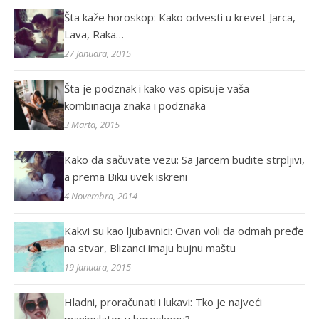
Šta kaže horoskop: Kako odvesti u krevet Jarca,
Lava, Raka…
27 Januara, 2015
Šta je podznak i kako vas opisuje vaša
kombinacija znaka i podznaka
3 Marta, 2015
Kako da sačuvate vezu: Sa Jarcem budite strpljivi,
a prema Biku uvek iskreni
4 Novembra, 2014
Kakvi su kao ljubavnici: Ovan voli da odmah pređe
na stvar, Blizanci imaju bujnu maštu
19 Januara, 2015
Hladni, proračunati i lukavi: Tko je najveći