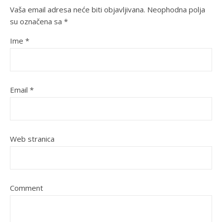
Vaša email adresa neće biti objavljivana.
Neophodna polja
su označena sa
*
Ime
*
Email
*
Web stranica
Comment