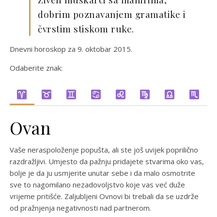
dobrim poznavanjem gramatike i
čvrstim stiskom ruke.
Dnevni horoskop za 9. oktobar 2015.
Odaberite znak:
Ovan
Vaše neraspoloženje popušta, ali ste još uvijek poprilično
razdražljivi. Umjesto da pažnju pridajete stvarima oko vas,
bolje je da ju usmjerite unutar sebe i da malo osmotrite
sve to nagomilano nezadovoljstvo koje vas već duže
vrijeme pritišće. Zaljubljeni Ovnovi bi trebali da se uzdrže
od pražnjenja negativnosti nad partnerom.