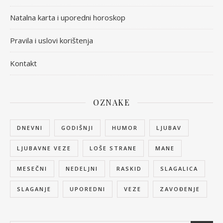
Natalna karta i uporedni horoskop
Pravila i uslovi korištenja
Kontakt
OZNAKE
DNEVNI
GODIŠNJI
HUMOR
LJUBAV
LJUBAVNE VEZE
LOŠE STRANE
MANE
MESEČNI
NEDELJNI
RASKID
SLAGALICA
SLAGANJE
UPOREDNI
VEZE
ZAVOĐENJE