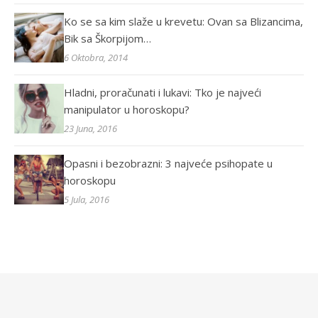
Ko se sa kim slaže u krevetu: Ovan sa Blizancima,
Bik sa Škorpijom…
6 Oktobra, 2014
Hladni, proračunati i lukavi: Tko je najveći
manipulator u horoskopu?
23 Juna, 2016
Opasni i bezobrazni: 3 najveće psihopate u
horoskopu
5 Jula, 2016