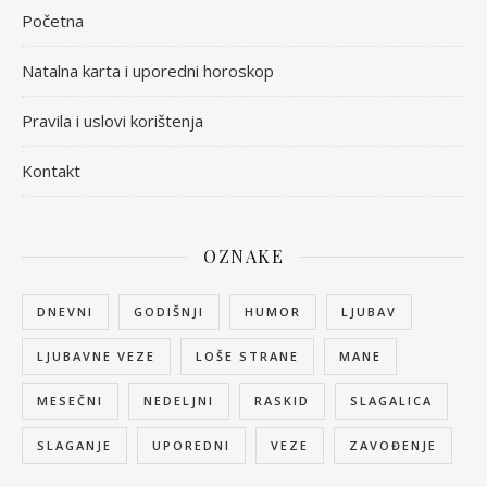
Početna
Natalna karta i uporedni horoskop
Pravila i uslovi korištenja
Kontakt
OZNAKE
DNEVNI
GODIŠNJI
HUMOR
LJUBAV
LJUBAVNE VEZE
LOŠE STRANE
MANE
MESEČNI
NEDELJNI
RASKID
SLAGALICA
SLAGANJE
UPOREDNI
VEZE
ZAVOĐENJE