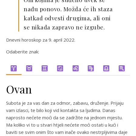
nađu ponovo. Možda će ih staza
katkad odvesti drugima, ali oni
se nikada zapravo ne izgube.
Dnevni horoskop za 9. april 2022.
Odaberite znak:
Ovan
Subota je za vas dan za odmor, zabavu, druženje. Prijaju
vam izlasci, te bilo koji vid kontakta sa ljudima. Danas
naprosto nećete moći da se zadržite na jednom mjestu.
Ma koliko vi to u stvari htjeli nećete moći ostati u kući i
baviti se svim onim što vam inače ovako nestrpljivima daje