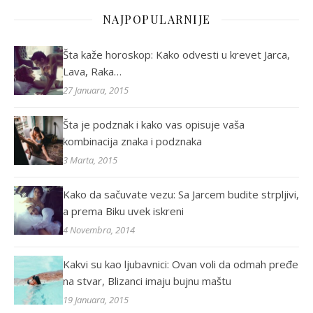
NAJPOPULARNIJE
Šta kaže horoskop: Kako odvesti u krevet Jarca,
Lava, Raka…
27 Januara, 2015
Šta je podznak i kako vas opisuje vaša
kombinacija znaka i podznaka
3 Marta, 2015
Kako da sačuvate vezu: Sa Jarcem budite strpljivi,
a prema Biku uvek iskreni
4 Novembra, 2014
Kakvi su kao ljubavnici: Ovan voli da odmah pređe
na stvar, Blizanci imaju bujnu maštu
19 Januara, 2015