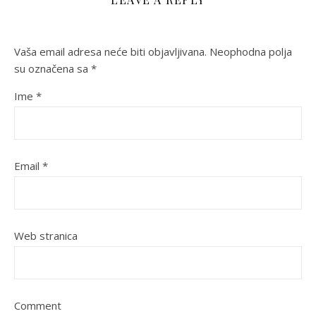
Vaša email adresa neće biti objavljivana.
Neophodna polja
su označena sa
*
Ime
*
Email
*
Web stranica
Comment