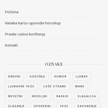
Početna
Natalna karta i uporedni horoskop
Pravila i uslovi korištenja
Kontakt
OZNAKE
DNEVNI
GODIŠNJI
HUMOR
LJUBAV
LJUBAVNE VEZE
LOŠE STRANE
MANE
MESEČNI
NEDELJNI
RASKID
SLAGALICA
SLAGANJE
UPOREDNI
VEZE
ZAVOĐENJE