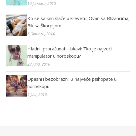
19 Januara, 2015
Ko se sa kim slaže u krevetu: Ovan sa Blizancima,
Bik sa Škorpijom…
6 Oktobra, 2014
Hladni, proračunati i lukavi: Tko je najveći
manipulator u horoskopu?
23 Juna, 2016
Opasni i bezobrazni: 3 najveće psihopate u
horoskopu
5 Jula, 2016