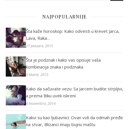
NAJPOPULARNIJE
Šta kaže horoskop: Kako odvesti u krevet Jarca,
Lava, Raka…
27 Januara, 2015
Šta je podznak i kako vas opisuje vaša
kombinacija znaka i podznaka
3 Marta, 2015
Kako da sačuvate vezu: Sa Jarcem budite strpljivi,
a prema Biku uvek iskreni
4 Novembra, 2014
Kakvi su kao ljubavnici: Ovan voli da odmah pređe
na stvar, Blizanci imaju bujnu maštu