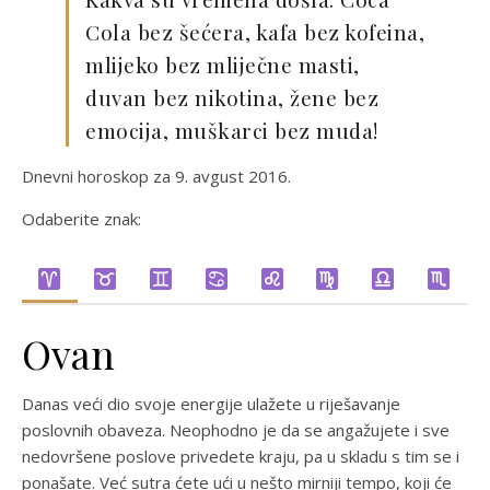
Cola bez šećera, kafa bez kofeina,
mlijeko bez mliječne masti,
duvan bez nikotina, žene bez
emocija, muškarci bez muda!
Dnevni horoskop za 9. avgust 2016.
Odaberite znak:
Ovan
Danas veći dio svoje energije ulažete u riješavanje
poslovnih obaveza. Neophodno je da se angažujete i sve
nedovršene poslove privedete kraju, pa u skladu s tim se i
ponašate. Već sutra ćete ući u nešto mirniji tempo, koji će