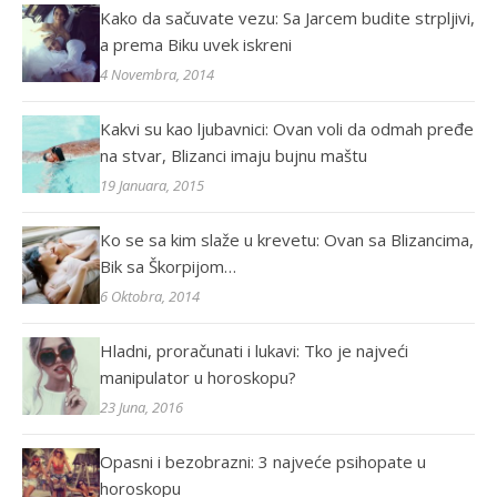
Kako da sačuvate vezu: Sa Jarcem budite strpljivi,
a prema Biku uvek iskreni
4 Novembra, 2014
Kakvi su kao ljubavnici: Ovan voli da odmah pređe
na stvar, Blizanci imaju bujnu maštu
19 Januara, 2015
Ko se sa kim slaže u krevetu: Ovan sa Blizancima,
Bik sa Škorpijom…
6 Oktobra, 2014
Hladni, proračunati i lukavi: Tko je najveći
manipulator u horoskopu?
23 Juna, 2016
Opasni i bezobrazni: 3 najveće psihopate u
horoskopu