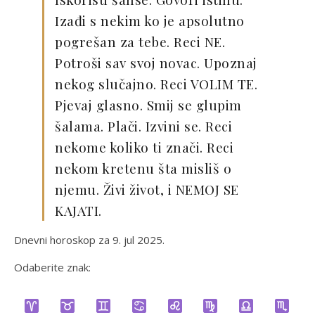
Izađi s nekim ko je apsolutno
pogrešan za tebe. Reci NE.
Potroši sav svoj novac. Upoznaj
nekog slučajno. Reci VOLIM TE.
Pjevaj glasno. Smij se glupim
šalama. Plači. Izvini se. Reci
nekome koliko ti znači. Reci
nekom kretenu šta misliš o
njemu. Živi život, i NEMOJ SE
KAJATI.
Dnevni horoskop za 9. jul 2025.
Odaberite znak: