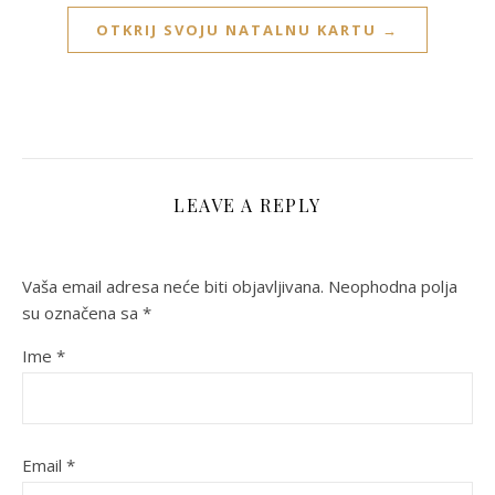
OTKRIJ SVOJU NATALNU KARTU →
LEAVE A REPLY
Vaša email adresa neće biti objavljivana.
Neophodna polja
su označena sa
*
Ime
*
Email
*