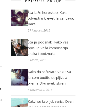
NAJPOPULARNIJE
Šta kaže horoskop: Kako
odvesti u krevet Jarca, Lava,
Raka…
27 Januara, 2015
Šta je podznak i kako vas
opisuje vaša kombinacija
znaka i podznaka
3 Marta, 2015
Kako da sačuvate vezu: Sa
Jarcem budite strpljivi, a
prema Biku uvek iskreni
e
4 Novembra, 2014
ti
Kakvi su kao ljubavnici: Ovan