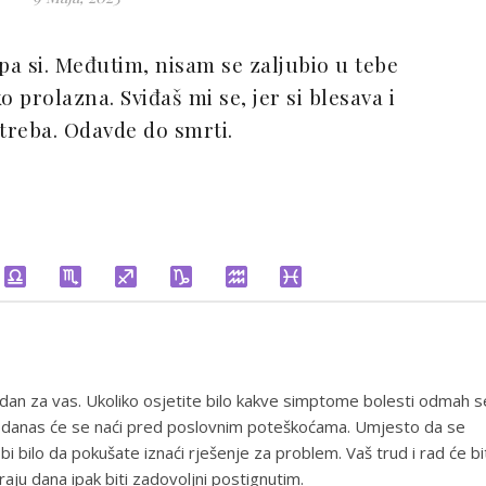
jepa si. Međutim, nisam se zaljubio u tebe
 prolazna. Sviđaš mi se, jer si blesava i
 treba. Odavde do smrti.
ji dan za vas. Ukoliko osjetite bilo kakve simptome bolesti odmah s
aka danas će se naći pred poslovnim poteškoćama. Umjesto da se
 bilo da pokušate iznaći rješenje za problem. Vaš trud i rad će bi
ju dana ipak biti zadovoljni postignutim.