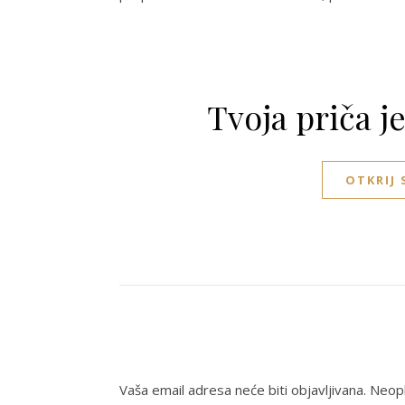
Tvoja priča j
OTKRIJ
Vaša email adresa neće biti objavljivana.
Neoph