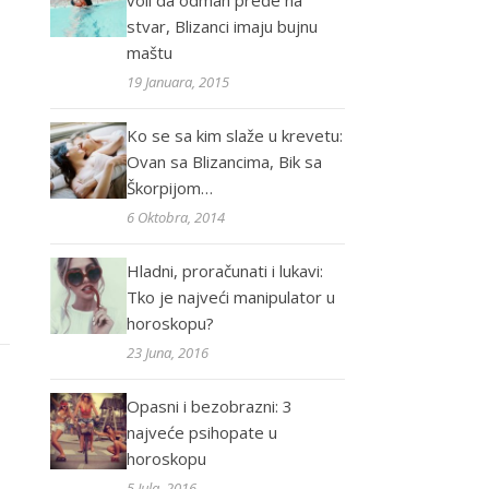
voli da odmah pređe na
stvar, Blizanci imaju bujnu
maštu
19 Januara, 2015
Ko se sa kim slaže u krevetu:
Ovan sa Blizancima, Bik sa
Škorpijom…
6 Oktobra, 2014
Hladni, proračunati i lukavi:
Tko je najveći manipulator u
horoskopu?
23 Juna, 2016
Opasni i bezobrazni: 3
najveće psihopate u
horoskopu
5 Jula, 2016