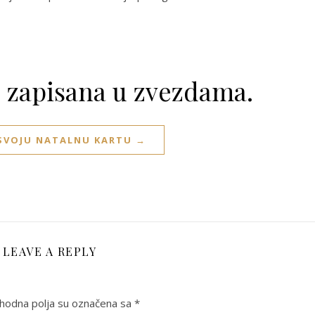
e zapisana u zvezdama.
 SVOJU NATALNU KARTU →
LEAVE A REPLY
odna polja su označena sa
*