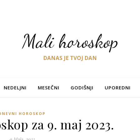
Mali horoskop
DANAS JE TVOJ DAN
NEDELJNI
MESEČNI
GODIŠNJI
UPOREDNI
DNEVNI HOROSKOP
skop za 9. maj 2023.
9 Maja, 2023