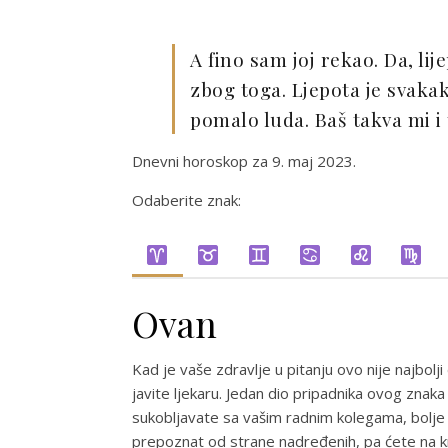
A fino sam joj rekao. Da, li
zbog toga. Ljepota je svakako
pomalo luda. Baš takva mi i
Dnevni horoskop za 9. maj 2023.
Odaberite znak:
Ovan
Kad je vaše zdravlje u pitanju ovo nije najbol
javite ljekaru. Jedan dio pripadnika ovog zn
sukobljavate sa vašim radnim kolegama, bolje bi
prepoznat od strane nadređenih, pa ćete na kra