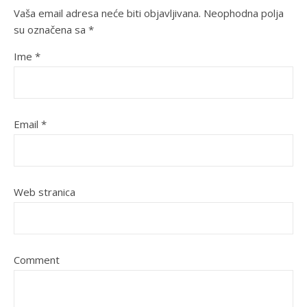
Vaša email adresa neće biti objavljivana.
Neophodna polja
su označena sa
*
Ime
*
Email
*
Web stranica
Comment