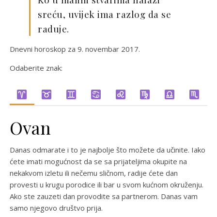
sreću, uvijek ima razlog da se
raduje.
Dnevni horoskop za 9. novembar 2017.
Odaberite znak:
Ovan
Danas odmarate i to je najbolje što možete da učinite. Iako
ćete imati mogućnost da se sa prijateljima okupite na
nekakvom izletu ili nečemu sličnom, radije ćete dan
provesti u krugu porodice ili bar u svom kućnom okruženju.
Ako ste zauzeti dan provodite sa partnerom. Danas vam
samo njegovo društvo prija.