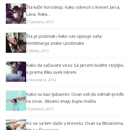
Šta kaže horoskop: Kako odvesti u krevet Jarca,
Lava, Raka…
27 Januara, 2015
Šta je podznak i kako vas opisuje vaša
kombinacija znaka i podznaka
3 Marta, 2015
Kako da sačuvate vezu: Sa Jarcem budite strpljivi,
a prema Biku uvek iskreni
4 Novembra, 2014
Kakvi su kao ljubavnici: Ovan voli da odmah pređe
na stvar, Blizanci imaju bujnu maštu
19 Januara, 2015
Ko se sa kim slaže u krevetu: Ovan sa Blizancima,