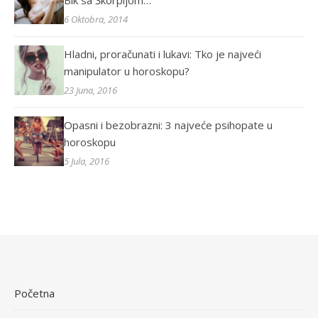
Bik sa Škorpijom…
6 Oktobra, 2014
Hladni, proračunati i lukavi: Tko je najveći
manipulator u horoskopu?
23 Juna, 2016
Opasni i bezobrazni: 3 najveće psihopate u
horoskopu
5 Jula, 2016
Početna