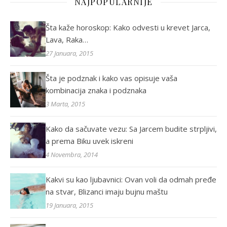
NAJPOPULARNIJE
Šta kaže horoskop: Kako odvesti u krevet Jarca,
Lava, Raka…
27 Januara, 2015
Šta je podznak i kako vas opisuje vaša
kombinacija znaka i podznaka
3 Marta, 2015
Kako da sačuvate vezu: Sa Jarcem budite strpljivi,
a prema Biku uvek iskreni
4 Novembra, 2014
Kakvi su kao ljubavnici: Ovan voli da odmah pređe
na stvar, Blizanci imaju bujnu maštu
19 Januara, 2015