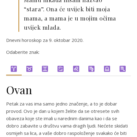
“stara”. Ona će uvijek biti moja
mama, a mama je u mojim očima
uvijek mlada.
Dnevni horoskop za 9. oktobar 2020.
Odaberite znak:
Ovan
Petak za vas ima samo jedno značenje, a to je dobar
provod. Ovo je dan u kojem želite da se otresete svih
obaveza koje ste imali u narednim danima kao i da se
dobro zabavite u društvu vama dragih ljudi. Nećete skidati
osmijeh sa lica, a vaše dobro raspoloženje svakako će biti