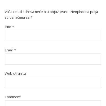
Vaša email adresa neće biti objavljivana.
Neophodna polja
su označena sa
*
Ime
*
Email
*
Web stranica
Comment