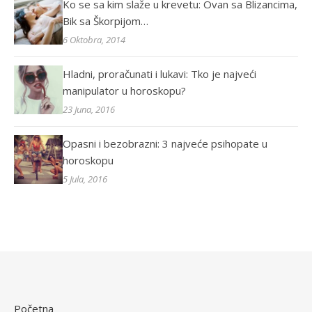
Ko se sa kim slaže u krevetu: Ovan sa Blizancima,
Bik sa Škorpijom…
6 Oktobra, 2014
Hladni, proračunati i lukavi: Tko je najveći
manipulator u horoskopu?
23 Juna, 2016
Opasni i bezobrazni: 3 najveće psihopate u
horoskopu
5 Jula, 2016
Početna