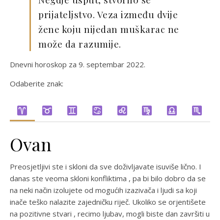
prijateljstvo. Veza između dvije
žene koju nijedan muškarac ne
može da razumije.
Dnevni horoskop za 9. septembar 2022.
Odaberite znak:
Ovan
Preosjetljivi ste i skloni da sve doživljavate isuviše lično. I
danas ste veoma skloni konfliktima , pa bi bilo dobro da se
na neki način izolujete od mogućih izazivača i ljudi sa koji
inače teško nalazite zajedničku riječ. Ukoliko se orjentišete
na pozitivne stvari , recimo ljubav, mogli biste dan završiti u