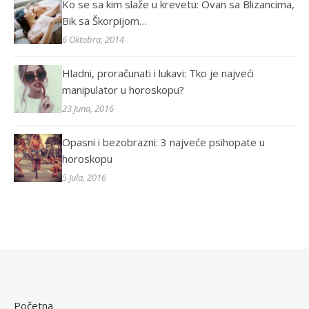
Ko se sa kim slaže u krevetu: Ovan sa Blizancima,
Bik sa Škorpijom…
6 Oktobra, 2014
Hladni, proračunati i lukavi: Tko je najveći
manipulator u horoskopu?
23 Juna, 2016
Opasni i bezobrazni: 3 najveće psihopate u
horoskopu
5 Jula, 2016
Početna