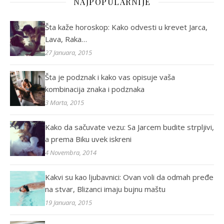
NAJPOPULARNIJE
Šta kaže horoskop: Kako odvesti u krevet Jarca,
Lava, Raka…
27 Januara, 2015
Šta je podznak i kako vas opisuje vaša
kombinacija znaka i podznaka
3 Marta, 2015
Kako da sačuvate vezu: Sa Jarcem budite strpljivi,
a prema Biku uvek iskreni
4 Novembra, 2014
Kakvi su kao ljubavnici: Ovan voli da odmah pređe
na stvar, Blizanci imaju bujnu maštu
19 Januara, 2015