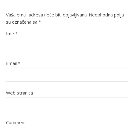
Vaša email adresa neće biti objavljivana.
Neophodna polja
su označena sa
*
Ime
*
Email
*
Web stranica
Comment