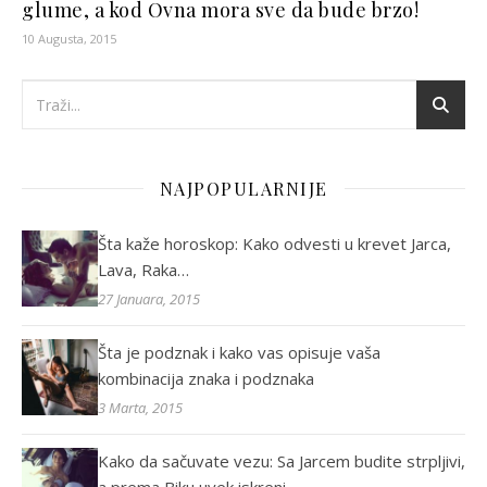
glume, a kod Ovna mora sve da bude brzo!
10 Augusta, 2015
NAJPOPULARNIJE
Šta kaže horoskop: Kako odvesti u krevet Jarca,
Lava, Raka…
27 Januara, 2015
Šta je podznak i kako vas opisuje vaša
kombinacija znaka i podznaka
3 Marta, 2015
Kako da sačuvate vezu: Sa Jarcem budite strpljivi,
a prema Biku uvek iskreni