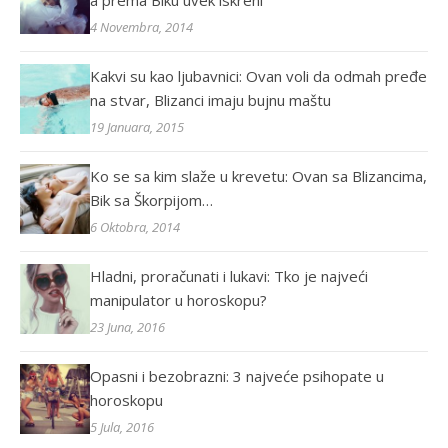
4 Novembra, 2014
Kakvi su kao ljubavnici: Ovan voli da odmah pređe
na stvar, Blizanci imaju bujnu maštu
19 Januara, 2015
Ko se sa kim slaže u krevetu: Ovan sa Blizancima,
Bik sa Škorpijom…
6 Oktobra, 2014
Hladni, proračunati i lukavi: Tko je najveći
manipulator u horoskopu?
23 Juna, 2016
Opasni i bezobrazni: 3 najveće psihopate u
horoskopu
5 Jula, 2016