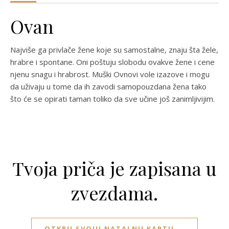
Ovan
Najviše ga privlače žene koje su samostalne, znaju šta žele,
hrabre i spontane. Oni poštuju slobodu ovakve žene i cene
njenu snagu i hrabrost. Muški Ovnovi vole izazove i mogu
da uživaju u tome da ih zavodi samopouzdana žena tako
što će se opirati taman toliko da sve učine još zanimljivijim.
Tvoja priča je zapisana u
zvezdama.
OTKRIJ SVOJU NATALNU KARTU →