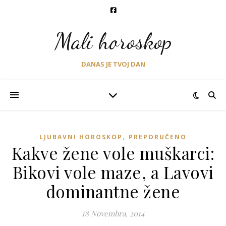
Mali horoskop
DANAS JE TVOJ DAN
,
LJUBAVNI HOROSKOP
PREPORUČENO
Kakve žene vole muškarci:
Bikovi vole maze, a Lavovi
dominantne žene
18 Novembra, 2014