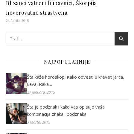
Blizanci vatreni ljubavnici, Škorpija
neverovatno strastvena
24 Aprila, 2015
NAJPOPULARNIJE
Šta kaže horoskop: Kako odvesti u krevet Jarca,
Lava, Raka…
27 Januara, 2015
Šta je podznak i kako vas opisuje vaša
kombinacija znaka i podznaka
3 Marta, 2015