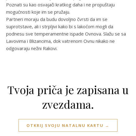
Poznati su kao osvajači kratkog daha i ne propuštaju
mogućnosti koje im se pružaju.
Partneri moraju da budu dovoljno čvrsti da im se
suprotstave, ali i strpljivi kako bi s lakoćom mogli da
podnesu sve temperamentne ispade Ovnova. Slažu se sa
Lavovima i Blizancima, dok vatrenom Ovnu nikako ne
odgovaraju nežni Rakovi.
Tvoja priča je zapisana u
zvezdama.
OTKRIJ SVOJU NATALNU KARTU →