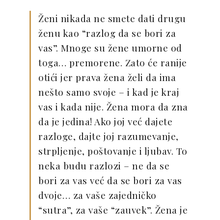
Ženi nikada ne smete dati drugu
ženu kao “razlog da se bori za
vas”. Mnoge su žene umorne od
toga… premorene. Zato će ranije
otići jer prava žena želi da ima
nešto samo svoje – i kad je kraj
vas i kada nije. Žena mora da zna
da je jedina! Ako joj već dajete
razloge, dajte joj razumevanje,
strpljenje, poštovanje i ljubav. To
neka budu razlozi – ne da se
bori za vas već da se bori za vas
dvoje… za vaše zajedničko
“sutra”, za vaše “zauvek”. Žena je