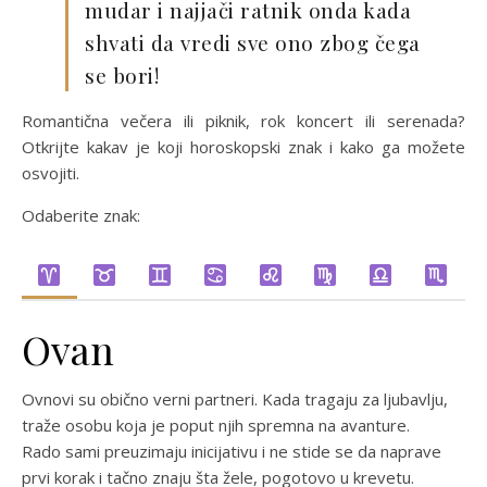
mudar i najjači ratnik onda kada
shvati da vredi sve ono zbog čega
se bori!
Romantična večera ili piknik, rok koncert ili serenada?
Otkrijte kakav je koji horoskopski znak i kako ga možete
osvojiti.
Odaberite znak:
Ovan
Ovnovi su obično verni partneri. Kada tragaju za ljubavlju,
traže osobu koja je poput njih spremna na avanture.
Rado sami preuzimaju inicijativu i ne stide se da naprave
prvi korak i tačno znaju šta žele, pogotovo u krevetu.