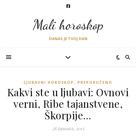
Mali horoskop
DANAS JE TVOJ DAN
,
LJUBAVNI HOROSKOP
PREPORUČENO
Kakvi ste u ljubavi: Ovnovi
verni, Ribe tajanstvene,
Škorpije…
28 Januara, 2015