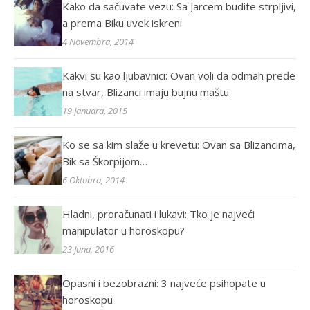
Kako da sačuvate vezu: Sa Jarcem budite strpljivi,
a prema Biku uvek iskreni
4 Novembra, 2014
Kakvi su kao ljubavnici: Ovan voli da odmah pređe
na stvar, Blizanci imaju bujnu maštu
19 Januara, 2015
Ko se sa kim slaže u krevetu: Ovan sa Blizancima,
Bik sa Škorpijom…
6 Oktobra, 2014
Hladni, proračunati i lukavi: Tko je najveći
manipulator u horoskopu?
23 Juna, 2016
Opasni i bezobrazni: 3 najveće psihopate u
horoskopu