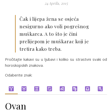
24 Aprila, 2015
Čak i lijepa žena se osjeća
nesigurno ako voli pogrešnog
muškarca. A to što je čini
prelijepom je muškarac koji je
tretira kako treba.
Pročitajte kakavi su u ljubavi i koliko su strastvni svaki od
horoskopskih znakova.
Odaberite znak:
Ovan