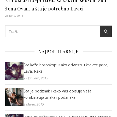
Erotski astro-portret: Za kakvim seksom žudi
žena Ovan, a šta je potrebno Lavici
28 Juna, 2016
NAJPOPULARNIJE
Šta kaže horoskop: Kako odvesti u krevet Jarca,
Lava, Raka…
27 Januara, 2015
Šta je podznak i kako vas opisuje vaša
kombinacija znaka i podznaka
3 Marta, 2015
Kako da sačuvate vezu: Sa Jarcem budite strpljivi,