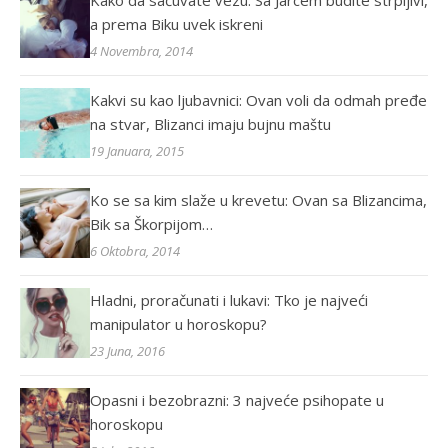
a prema Biku uvek iskreni
4 Novembra, 2014
Kakvi su kao ljubavnici: Ovan voli da odmah pređe
na stvar, Blizanci imaju bujnu maštu
19 Januara, 2015
Ko se sa kim slaže u krevetu: Ovan sa Blizancima,
Bik sa Škorpijom…
6 Oktobra, 2014
Hladni, proračunati i lukavi: Tko je najveći
manipulator u horoskopu?
23 Juna, 2016
Opasni i bezobrazni: 3 najveće psihopate u
horoskopu