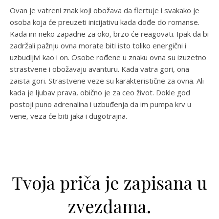
Ovan je vatreni znak koji obožava da flertuje i svakako je
osoba koja će preuzeti inicijativu kada dođe do romanse.
Kada im neko zapadne za oko, brzo će reagovati. Ipak da bi
zadržali pažnju ovna morate biti isto toliko energični i
uzbudljivi kao i on. Osobe rođene u znaku ovna su izuzetno
strastvene i obožavaju avanturu. Kada vatra gori, ona
zaista gori. Strastvene veze su karakteristične za ovna. Ali
kada je ljubav prava, obično je za ceo život. Dokle god
postoji puno adrenalina i uzbuđenja da im pumpa krv u
vene, veza će biti jaka i dugotrajna.
Tvoja priča je zapisana u
zvezdama.