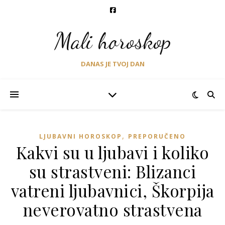
Mali horoskop
DANAS JE TVOJ DAN
,
LJUBAVNI HOROSKOP
PREPORUČENO
Kakvi su u ljubavi i koliko
su strastveni: Blizanci
vatreni ljubavnici, Škorpija
neverovatno strastvena