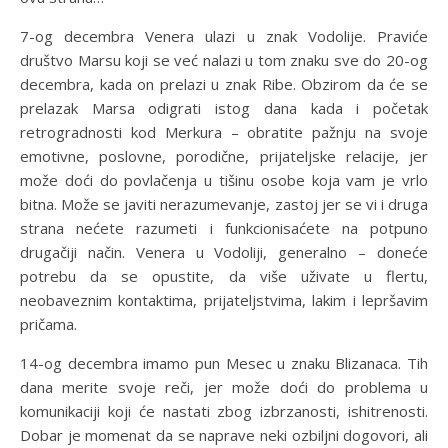
7-og decembra Venera ulazi u znak Vodolije. Praviće
društvo Marsu koji se već nalazi u tom znaku sve do 20-og
decembra, kada on prelazi u znak Ribe. Obzirom da će se
prelazak Marsa odigrati istog dana kada i početak
retrogradnosti kod Merkura – obratite pažnju na svoje
emotivne, poslovne, porodične, prijateljske relacije, jer
može doći do povlačenja u tišinu osobe koja vam je vrlo
bitna. Može se javiti nerazumevanje, zastoj jer se vi i druga
strana nećete razumeti i funkcionisaćete na potpuno
drugačiji način. Venera u Vodoliji, generalno – doneće
potrebu da se opustite, da više uživate u flertu,
neobaveznim kontaktima, prijateljstvima, lakim i lepršavim
pričama.
14-og decembra imamo pun Mesec u znaku Blizanaca. Tih
dana merite svoje reči, jer može doći do problema u
komunikaciji koji će nastati zbog izbrzanosti, ishitrenosti.
Dobar je momenat da se naprave neki ozbiljni dogovori, ali