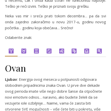
u nečemu, čak i onda kada stvari ne funkcionišu najbolje.
Teško je reći izvini. Teško je priznati svoju grešku.
Neka vas mir i sreća prati tokom decembra… pa da svi
onda zajedno zakoračimo u novu 2017-u, godinu novog
početka… godinu koja obećava… Srećno!
Odaberite znak:
Ovan
Ljubav
: Energija ovog meseca u potpunosti odgovara
slobodnim pripadnicima znaka Ovan. U prve dve dekade
ovog perioda imate više nego dobre šanse da otpočnete
novi emotivni odnos… naravno, ako budete želeli da se
vezujete iole ozbiljnije… Naime, vama će zaista biti
otvorene SVE mogućnosti – više ćete biti u pokretu, više