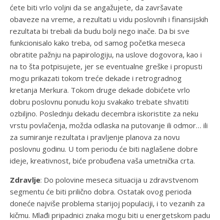
ćete biti vrlo voljni da se angažujete, da završavate
obaveze na vreme, a rezultati u vidu poslovnih i finansijskih
rezultata bi trebali da budu bolji nego inače. Da bi sve
funkcionisalo kako treba, od samog početka meseca
obratite pažnju na papirologiju, na uslove dogovora, kao i
na to šta potpisujete, jer se eventualne greške i propusti
mogu prikazati tokom treće dekade i retrogradnog
kretanja Merkura. Tokom druge dekade dobićete vrlo
dobru poslovnu ponudu koju svakako trebate shvatiti
ozbiljno. Poslednju dekadu decembra iskoristite za neku
vrstu povlačenja, možda odlaska na putovanje ili odmor… ili
za sumiranje rezultata i pravljenje planova za novu
poslovnu godinu. U tom periodu će biti naglašene dobre
ideje, kreativnost, biće probuđena vaša umetnička crta.
Zdravlje
: Do polovine meseca situacija u zdravstvenom
segmentu će biti prilično dobra. Ostatak ovog perioda
doneće najviše problema starijoj populaciji, i to vezanih za
kičmu. Mlađi pripadnici znaka mogu biti u energetskom padu