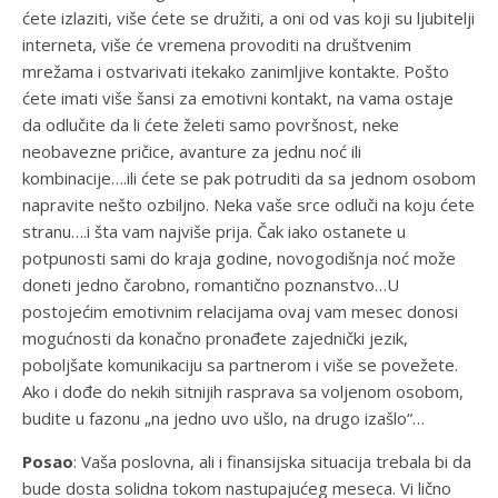
ćete izlaziti, više ćete se družiti, a oni od vas koji su ljubitelji
interneta, više će vremena provoditi na društvenim
mrežama i ostvarivati itekako zanimljive kontakte. Pošto
ćete imati više šansi za emotivni kontakt, na vama ostaje
da odlučite da li ćete želeti samo površnost, neke
neobavezne pričice, avanture za jednu noć ili
kombinacije….ili ćete se pak potruditi da sa jednom osobom
napravite nešto ozbiljno. Neka vaše srce odluči na koju ćete
stranu….i šta vam najviše prija. Čak iako ostanete u
potpunosti sami do kraja godine, novogodišnja noć može
doneti jedno čarobno, romantično poznanstvo…U
postojećim emotivnim relacijama ovaj vam mesec donosi
mogućnosti da konačno pronađete zajednički jezik,
poboljšate komunikaciju sa partnerom i više se povežete.
Ako i dođe do nekih sitnijih rasprava sa voljenom osobom,
budite u fazonu „na jedno uvo ušlo, na drugo izašlo“…
Posao
: Vaša poslovna, ali i finansijska situacija trebala bi da
bude dosta solidna tokom nastupajućeg meseca. Vi lično