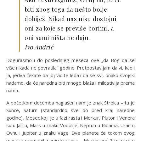
biti zbog toga da nešto bolje
dobiješ. Nikad nas nisu dostojni
oni za koje se previše borimi, a
oni sami ništa ne daju.
Ivo Andrić
Dogurasmo i do poslednjeg meseca ove „da Bog da se
više nikada ne povratila“ godine. Pretpostavljam da vi, kao i
ja, jedva čekate da joj vidite leđa i da se svi, onako svojski
nadamo, da će naredna biti mnogo blaža i milostivija prema
nama.
A početkom decemba naglašen nam je znak Strelca – tu je
Sunce, Saturn (standardno sve do pred kraj naredne
godine), Mesec koji je u fazi rasta i Merkur. Pluton i Venera
su u Jarcu, Mars u znaku Vodolije, Neptun u Ribama, Uran u
Ovnu i Jupiter u znaku Vage. Dve planete će tokom ovog
meseca promeniti svoje kretanje – Merkur već 2-og ulazi u