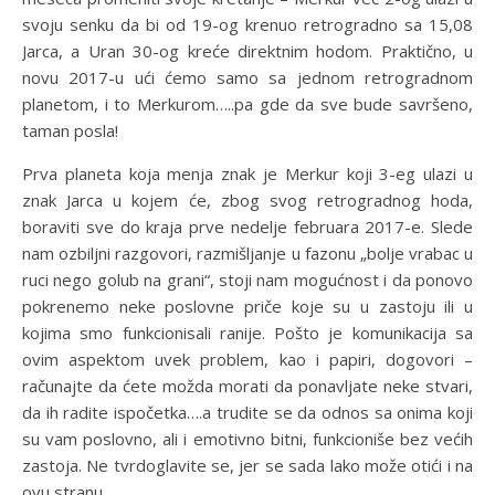
svoju senku da bi od 19-og krenuo retrogradno sa 15,08
Jarca, a Uran 30-og kreće direktnim hodom. Praktično, u
novu 2017-u ući ćemo samo sa jednom retrogradnom
planetom, i to Merkurom…..pa gde da sve bude savršeno,
taman posla!
Prva planeta koja menja znak je Merkur koji 3-eg ulazi u
znak Jarca u kojem će, zbog svog retrogradnog hoda,
boraviti sve do kraja prve nedelje februara 2017-e. Slede
nam ozbiljni razgovori, razmišljanje u fazonu „bolje vrabac u
ruci nego golub na grani“, stoji nam mogućnost i da ponovo
pokrenemo neke poslovne priče koje su u zastoju ili u
kojima smo funkcionisali ranije. Pošto je komunikacija sa
ovim aspektom uvek problem, kao i papiri, dogovori –
računajte da ćete možda morati da ponavljate neke stvari,
da ih radite ispočetka….a trudite se da odnos sa onima koji
su vam poslovno, ali i emotivno bitni, funkcioniše bez većih
zastoja. Ne tvrdoglavite se, jer se sada lako može otići i na
ovu stranu…