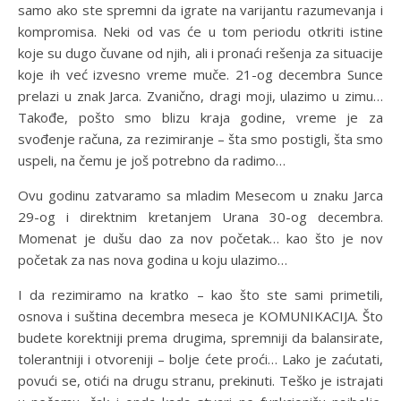
samo ako ste spremni da igrate na varijantu razumevanja i
kompromisa. Neki od vas će u tom periodu otkriti istine
koje su dugo čuvane od njih, ali i pronaći rešenja za situacije
koje ih već izvesno vreme muče. 21-og decembra Sunce
prelazi u znak Jarca. Zvanično, dragi moji, ulazimo u zimu…
Takođe, pošto smo blizu kraja godine, vreme je za
svođenje računa, za rezimiranje – šta smo postigli, šta smo
uspeli, na čemu je još potrebno da radimo…
Ovu godinu zatvaramo sa mladim Mesecom u znaku Jarca
29-og i direktnim kretanjem Urana 30-og decembra.
Momenat je dušu dao za nov početak… kao što je nov
početak za nas nova godina u koju ulazimo…
I da rezimiramo na kratko – kao što ste sami primetili,
osnova i suština decembra meseca je KOMUNIKACIJA. Što
budete korektniji prema drugima, spremniji da balansirate,
tolerantniji i otvoreniji – bolje ćete proći… Lako je zaćutati,
povući se, otići na drugu stranu, prekinuti. Teško je istrajati