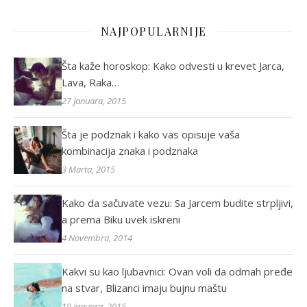
NAJPOPULARNIJE
Šta kaže horoskop: Kako odvesti u krevet Jarca,
Lava, Raka…
27 Januara, 2015
Šta je podznak i kako vas opisuje vaša
kombinacija znaka i podznaka
3 Marta, 2015
Kako da sačuvate vezu: Sa Jarcem budite strpljivi,
a prema Biku uvek iskreni
4 Novembra, 2014
Kakvi su kao ljubavnici: Ovan voli da odmah pređe
na stvar, Blizanci imaju bujnu maštu
19 Januara, 2015