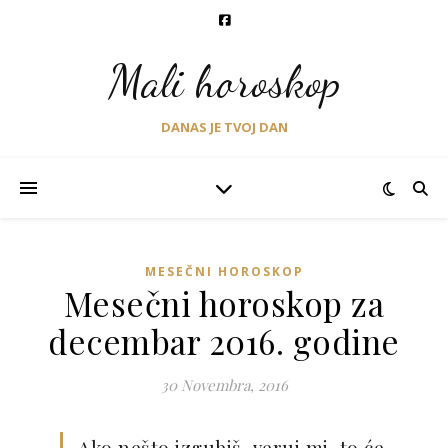
Mali horoskop
DANAS JE TVOJ DAN
MESEČNI HOROSKOP
Mesečni horoskop za
decembar 2016. godine
30 Novembra, 2016
Ako nešto izgubiš, veruj mi, to će