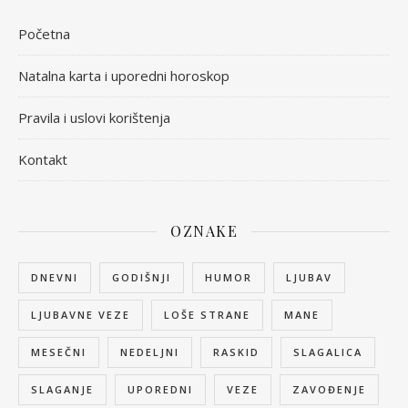
Početna
Natalna karta i uporedni horoskop
Pravila i uslovi korištenja
Kontakt
OZNAKE
DNEVNI
GODIŠNJI
HUMOR
LJUBAV
LJUBAVNE VEZE
LOŠE STRANE
MANE
MESEČNI
NEDELJNI
RASKID
SLAGALICA
SLAGANJE
UPOREDNI
VEZE
ZAVOĐENJE