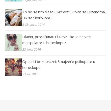
Ko se sa kim slaže u krevetu: Ovan sa Blizancima,
Bik sa Škorpijom…
6 Oktobra, 2014
Hladni, proračunati i lukavi: Tko je najveći
manipulator u horoskopu?
23 Juna, 2016
Opasni i bezobrazni: 3 najveće psihopate u
horoskopu
5 Jula, 2016