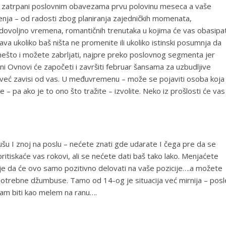
ti zatrpani poslovnim obavezama prvu polovinu meseca a vaše
nja – od radosti zbog planiranja zajedničkih momenata,
ovoljno vremena, romantičnih trenutaka u kojima će vas obasipat
a ukoliko baš ništa ne promenite ili ukoliko istinski posumnja da
 nešto i možete zabrljati, najpre preko poslovnog segmenta jer
i Ovnovi će započeti i završiti februar šansama za uzbudljive
, to već zavisi od vas. U međuvremenu – može se pojaviti osoba koja
 – pa ako je to ono što tražite – izvolite. Neko iz prošlosti će vas
ušu I znoj na poslu – nećete znati gde udarate I čega pre da se
pritiskaće vas rokovi, ali se nećete dati baš tako lako. Menjaćete
o je da će ovo samo pozitivno delovati na vaše pozicije….a možete
potrebne džumbuse. Tamo od 14-og je situacija već mirnija – posl
vam biti kao melem na ranu….