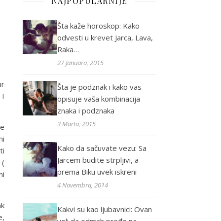
NAJPOPULARNIJE
Šta kaže horoskop: Kako
odvesti u krevet Jarca, Lava,
Raka…
27 Januara, 2015
ur
Šta je podznak i kako vas
 I
opisuje vaša kombinacija
znaka i podznaka
3 Marta, 2015
re
ni
Kako da sačuvate vezu: Sa
ti
Jarcem budite strpljivi, a
 (
prema Biku uvek iskreni
ni
4 Novembra, 2014
ak
Kakvi su kao ljubavnici: Ovan
e,