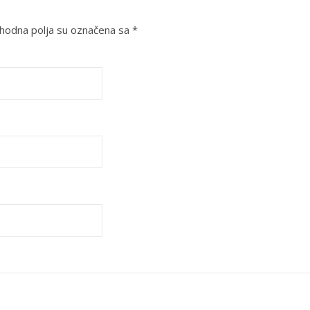
odna polja su označena sa
*