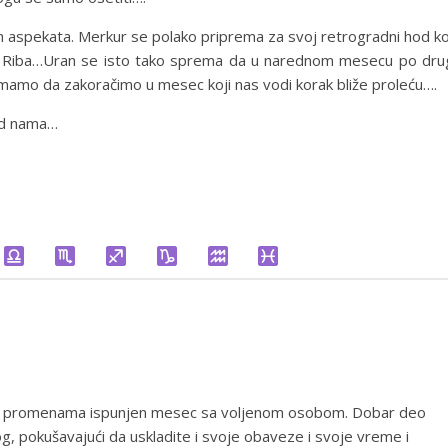
ih aspekata. Merkur se polako priprema za svoj retrogradni hod ko
 Riba…Uran se isto tako sprema da u narednom mesecu po dru
emamo da zakoračimo u mesec koji nas vodi korak bliže proleću….
red nama…
 i promenama ispunjen mesec sa voljenom osobom. Dobar deo
g, pokušavajući da uskladite i svoje obaveze i svoje vreme i