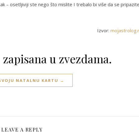
 – osetljiviji ste nego što mislite I trebalo bi više da se pripazite
Izvor:
mojastrolog.
e zapisana u zvezdama.
 SVOJU NATALNU KARTU →
LEAVE A REPLY