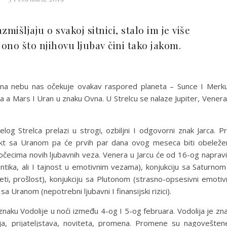
zmišljaju o svakoj sitnici, stalo im je više
e ono što njihovu ljubav čini tako jakom.
c na nebu nas očekuje ovakav raspored planeta – Sunce I Merk
a a Mars I Uran u znaku Ovna. U Strelcu se nalaze Jupiter, Venera
log Strelca prelazi u strogi, ozbiljni I odgovorni znak Jarca. P
pekt sa Uranom pa će prvih par dana ovog meseca biti obeleže
očecima novih ljubavnih veza. Venera u Jarcu će od 16-og napravi
tika, ali I tajnost u emotivnim vezama), konjukciju sa Saturnom
eti, prošlost), konjukciju sa Plutonom (strasno-opsesivni emotiv
sa Uranom (nepotrebni ljubavni I finansijski rizici).
naku Vodolije u noći između 4-og I 5-og februara. Vodolija je zn
cija, prijateljstava, noviteta, promena. Promene su nagovešten