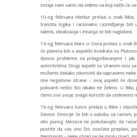
ostaje nam samo da vidimo na koji način će s
10-og februara Merkur prelazi u znak Riba.
tranzita logika I racionalno razmišljanje bi
talenti, idealizacija I intuicija će biti naglašeni.
14-og februara Mars iz Ovna prelazi u znak B
će planeta biti u aspektu kvadrata sa Pluton
donosi probleme sa prilagođavanjem I jak 
autoritetima. Drugi aspekt sa Uranom nosi sa
možemo itekako iskoristiti da napravimo neke 
one negativne strane – ovaj aspekt će done
pokvariti nešto što nikako ne želimo. U Bik
ćemo sve svoje snage koristiti da steknemo mat
19-og februara Sunce prelazi u Ribe I otpoč
Device. Emocije će biti u sukobu sa raciom, p
oko punog Meseca ne pokušavajte da razumski
pustite da vas ono što osećate preplavi, pog
Neptunom – neke stvari se ne mogu izreći, m