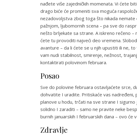
nađete više zajedničkih momenata. Vi ćete bi
drago biće će promeniti sva moguća raspolože
nezadovoljstva zbog toga što nikada nemate d
pažnjom, ljubomornih scena – pa sve do rasprav
nešto brljekate sa strane. A iskreno rečeno –
ćete tu provoditi najveći deo vremena. Slobodn
avanture – da li ćete se u njih upustiti ili ne
vam nudi stabilnost, smirenje, nežnost, trajanje
kontaktirati polovinom februara.
Posao
Sve do polovine februara ostavljaćete srce, d
dohvatite I uradite. Pritiskaće vas nadređeni, 
planove u hodu, trčati na sve strane I sigurn
solidno I zaraditi – samo ne pravite neke bes
burnih januarskih I februarskih dana – ovo će 
Zdravlje