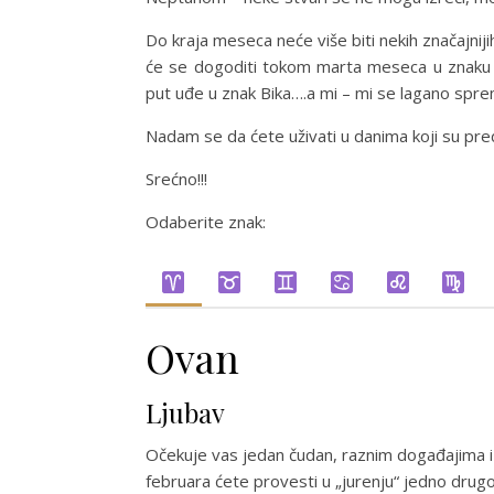
Do kraja meseca neće više biti nekih značajnij
će se dogoditi tokom marta meseca u znaku
put uđe u znak Bika….a mi – mi se lagano spr
Nadam se da ćete uživati u danima koji su p
Srećno!!!
Odaberite znak:
Ovan
Ljubav
Očekuje vas jedan čudan, raznim događajima
februara ćete provesti u „jurenju“ jedno drugo