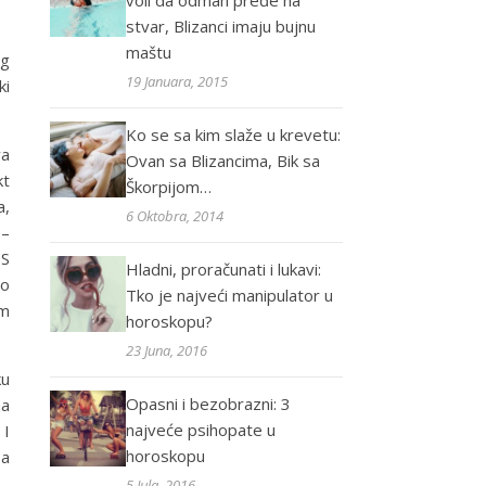
voli da odmah pređe na
stvar, Blizanci imaju bujnu
maštu
og
19 Januara, 2015
ki
Ko se sa kim slaže u krevetu:
va
Ovan sa Blizancima, Bik sa
kt
Škorpijom…
a,
6 Oktobra, 2014
 –
 S
Hladni, proračunati i lukavi:
mo
Tko je najveći manipulator u
om
horoskopu?
23 Juna, 2016
ku
Opasni i bezobrazni: 3
ma
najveće psihopate u
 I
horoskopu
sa
5 Jula, 2016