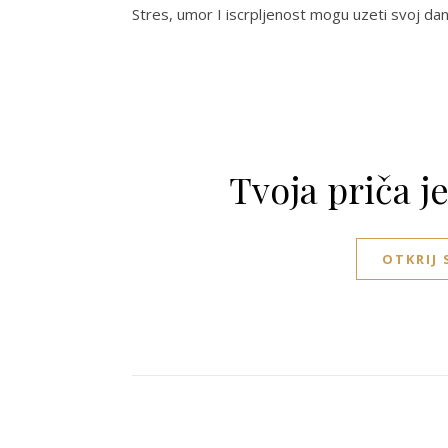
Stres, umor I iscrpljenost mogu uzeti svoj danak
Tvoja priča j
OTKRIJ