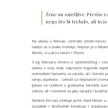
Žene su osjetljive. Previše ra
nego što bi trebalo, ali to j
Na ulasku u februar, centralni zimski mese
nalaze se u znaku Vodolije, Neptun je u Ribam
Mesec, a u Jarcu Saturn I Pluton.
3-eg februara Venera iz optimističnog I vese
ulaska u ovaj znak, napraviće trigonski as
iznenadnim šansama za zaradu, ali I burnim p
seriju aspekata – sekstil sa Neptunom (roman
ljubavi sa razlikom u godinama, karmički susr
odnosi, ali I momenti za jaku zaradu) I kvadrat 
Sledeće što nas očekuje jeste mlad Mesec u z
socijalnih I društvenih konekcija I organiza