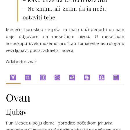
– Ne znam, ali znam da ja neću
ostaviti tebe.
Mesečni horoskop se piše za malo duži period i on nam
daje odgovore na mesečnom nivou. U mesečnom
horoskopu uvek možemo pročitati tumačenje astrologa u
vezi ljubavi, posla, zdravlja i novca.
Odaberite znak:
Ovan
Ljubav
Pun Mesec u polju doma i porodice početkom januara,
upozorava Ovnove da više pažnje obrate na dešavanja sa