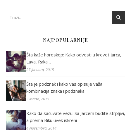
NAJPOPULARNIJE
Šta kaže horoskop: Kako odvesti u krevet Jarca,
Lava, Raka…
27 Januara, 2015
Šta je podznak i kako vas opisuje vaša
kombinacija znaka i podznaka
3 Marta, 2015
Kako da sačuvate vezu: Sa Jarcem budite strpljivi,
a prema Biku uvek iskreni
4 Novembra, 2014