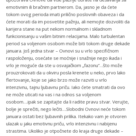
emotivnim ili bračnim partnerom. Da, jasno je da ćete
tokom ovog perioda imati prilično poslovnih obaveza i da
ćete morati da im posvetite pažnju, ali nemojte dozvoliti da
karijera stane na put nekom normalnom i skladnom
funkcionisanju u vašim bitnim relacijama. Malo turbulentan
period sa voljenom osobom može biti tokom druge dekade
januara. Još jedna stvar – Ovnovi su u vrlo specifičnom
raspoloženju, osećate se moćnije i snažnije nego ikada i
vrlo je moguće da ste u osvajačkom „fazonu“…što može
prouzrokovati da u okviru posla krenete u neko, prvo lako
flertovanje, koje se jako brzo može razviti u vrlo
intenzivnu, tajnu ljubavnu priču. Iako ćete smatrati da ovo
ne može uticati na vas i na odnos sa voljenom
osobom….ipak se zapitajte da li radite pravu stvar. Verujte,
bolje je sprečiti, nego lečiti….Slobodni Ovnovi neće tokom
januara ostati bez ljubavnih prilika. Itekako vam je otvoren
ulazak u jaku emotivnu priču, vrlo intenzivnu i nabijenu
strastima. Ukoliko je otpočnete do kraja druge dekade –