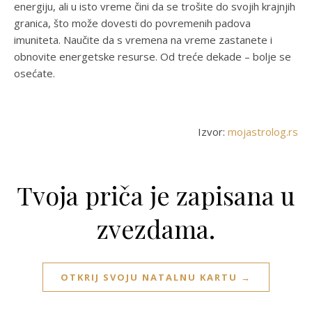
energiju, ali u isto vreme čini da se trošite do svojih krajnjih
granica, što može dovesti do povremenih padova
imuniteta. Naučite da s vremena na vreme zastanete i
obnovite energetske resurse. Od treće dekade – bolje se
osećate.
Izvor:
mojastrolog.rs
Tvoja priča je zapisana u
zvezdama.
OTKRIJ SVOJU NATALNU KARTU →