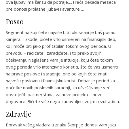
ova ljubav ima šansu da potraje….Treća dekada meseca
pre donosi prolazne ljubavi i avanture….
Posao
Segment na koji ćete najviše biti fokusirani je baš posao i
karijera. Takođe, bićete vrlo usmereni na finansijski deo,
koji može biti jako profitabilan tokom ovog perioda. U
prevodu – radićete i zaradićete, i to preko svojih
očekivanja. Naglašena vam je intuicija, koju ćete tokom
ovog perioda vrlo intenzivno koristiti, što će vas usmeriti
na prave poslove i saradnje, one od kojih ćete imati
najveću poslovnu i finansijsku korist. Dobar je period za
početke novih poslovnih saradnji, za učvršćivanje već
postojećih partnerstava, za nove projekte i nove
dogovore. Bićete više nego zadovoljni svojim rezultatima.
Zdravlje
Boravak vašeg vladara u znaku Škorpije donosi vam jaku