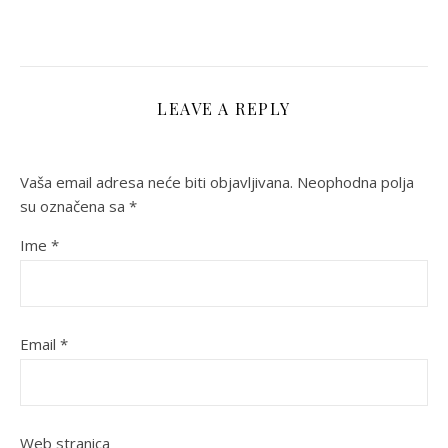
LEAVE A REPLY
Vaša email adresa neće biti objavljivana.
Neophodna polja
su označena sa
*
Ime
*
Email
*
Web stranica