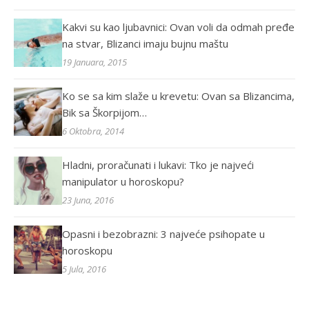
Kakvi su kao ljubavnici: Ovan voli da odmah pređe
na stvar, Blizanci imaju bujnu maštu
19 Januara, 2015
Ko se sa kim slaže u krevetu: Ovan sa Blizancima,
Bik sa Škorpijom…
6 Oktobra, 2014
Hladni, proračunati i lukavi: Tko je najveći
manipulator u horoskopu?
23 Juna, 2016
Opasni i bezobrazni: 3 najveće psihopate u
horoskopu
5 Jula, 2016