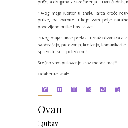
priče, a drugima – razočarenja…..Dani čudnih, 
14-og maja Jupiter u znaku Jarca kreće ret
prilike, pa zvirnite u koje vam polje nata
ponovljene prilike baš za vas.
20-og maja Sunce prelazi u znak Blizanaca a 
saobraćaja, putovanja, kretanja, komunikacije –
spremite se – polećemo!
Srećno vam putovanje kroz mesec maj!!!!
Odaberite znak:
Ovan
Ljubav