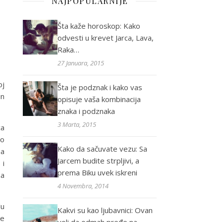
NAJPOPULARNIJE
Šta kaže horoskop: Kako
odvesti u krevet Jarca, Lava,
Raka…
27 Januara, 2015
oj
Šta je podznak i kako vas
un
opisuje vaša kombinacija
znaka i podznaka
3 Marta, 2015
ca
no
Kako da sačuvate vezu: Sa
sa
Jarcem budite strpljivi, a
 i
prema Biku uvek iskreni
za
4 Novembra, 2014
lu
Kakvi su kao ljubavnici: Ovan
ne