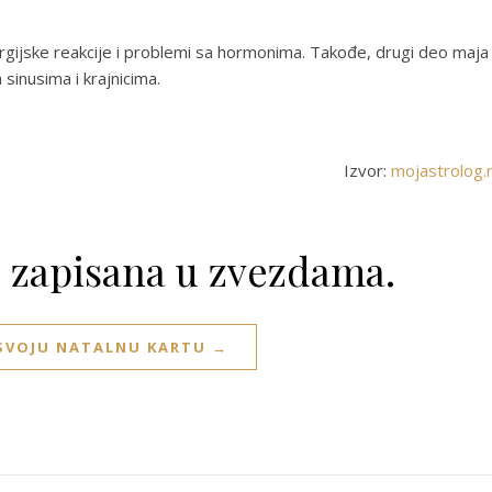
ergijske reakcije i problemi sa hormonima. Takođe, drugi deo maja
sinusima i krajnicima.
Izvor:
mojastrolog.
e zapisana u zvezdama.
 SVOJU NATALNU KARTU →