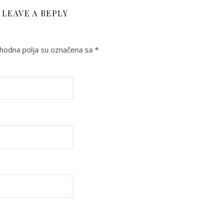
LEAVE A REPLY
odna polja su označena sa
*