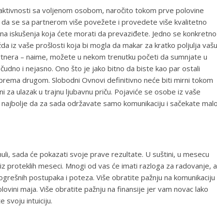
aktivnosti sa voljenom osobom, naročito tokom prve polovine
ku da se sa partnerom više povežete i provedete više kvalitetno
na iskušenja koja ćete morati da prevaziđete. Jedno se konkretno
a iz vaše prošlosti koja bi mogla da makar za kratko poljulja vaš
rtnera – naime, možete u nekom trenutku početi da sumnjate u
čudno i nejasno. Ono što je jako bitno da biste kao par ostali
o prema drugom. Slobodni Ovnovi definitivno neće biti mirni tokom
ni za ulazak u trajnu ljubavnu priču. Pojaviće se osobe iz vaše
 je najbolje da za sada održavate samo komunikaciju i sačekate mal
i, sada će pokazati svoje prave rezultate. U suštini, u mesecu
iz proteklih meseci. Mnogi od vas će imati razloga za radovanje, al
grešnih postupaka i poteza. Više obratite pažnju na komunikaciju 
ovini maja. Više obratite pažnju na finansije jer vam novac lako
e svoju intuiciju.