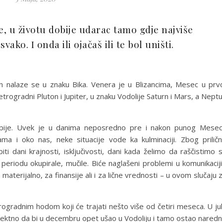
je, u životu dobije udarac tamo gdje najviše
ako. I onda ili ojačaš ili te bol uništi.
 nalaze se u znaku Bika. Venera je u Blizancima, Mesec u prv
etrogradni Pluton i Jupiter, u znaku Vodolije Saturn i Mars, a Nept
ije. Uvek je u danima neposredno pre i nakon punog Mese
ma i oko nas, neke situacije vode ka kulminaciji. Zbog prilič
i dani krajnosti, isključivosti, dani kada želimo da raščistimo 
eriodu okupirale, mučile. Biće naglašeni problemi u komunikaciji
terijalno, za finansije ali i za lične vrednosti – u ovom slučaju 
ogradnim hodom koji će trajati nešto više od četiri meseca. U ju
direktno da bi u decembru opet ušao u Vodoliju i tamo ostao nared