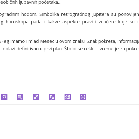
neobičnih ljubavnih početaka…
rogradnim hodom. Simbolika retrogradnog Jupitera su ponovlje
lnog horoskopa pada i kakve aspekte pravi i znaćete koje su 
23-eg imamo i mlad Mesec u ovom znaku. Znak pokreta, informacij
 dolazi definitivno u prvi plan. Što bi se reklo – vreme je za pokre