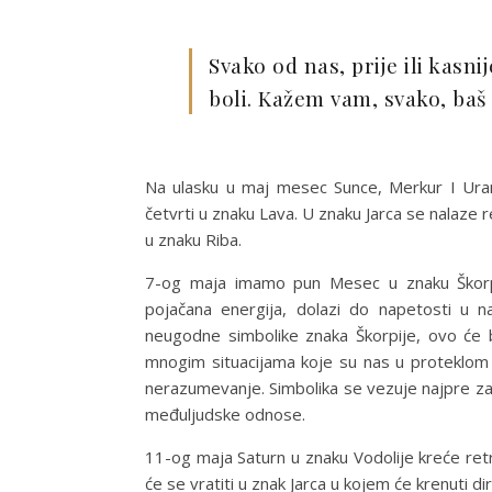
Svako od nas, prije ili kasni
boli. Kažem vam, svako, baš sv
Na ulasku u maj mesec Sunce, Merkur I Uran
četvrti u znaku Lava. U znaku Jarca se nalaze r
u znaku Riba.
7-og maja imamo pun Mesec u znaku Škorp
pojačana energija, dolazi do napetosti u na
neugodne simbolike znaka Škorpije, ovo će bit
mnogim situacijama koje su nas u proteklom p
nerazumevanje. Simbolika se vezuje najpre za ma
međuljudske odnose.
11-og maja Saturn u znaku Vodolije kreće retr
će se vratiti u znak Jarca u kojem će krenuti 