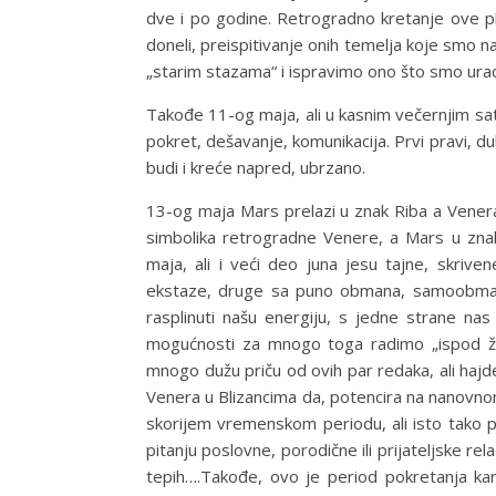
dve i po godine. Retrogradno kretanje ove 
doneli, preispitivanje onih temelja koje smo n
„starim stazama“ i ispravimo ono što smo urad
Takođe 11-og maja, ali u kasnim večernjim sat
pokret, dešavanje, komunikacija. Prvi pravi, 
budi i kreće napred, ubrzano.
13-og maja Mars prelazi u znak Riba a Vener
simbolika retrogradne Venere, a Mars u znak
maja, ali i veći deo juna jesu tajne, skriv
ekstaze, druge sa puno obmana, samoobmana
rasplinuti našu energiju, s jedne strane nas u
mogućnosti za mnogo toga radimo „ispod žit
mnogo dužu priču od ovih par redaka, ali h
Venera u Blizancima da, potencira na nanovnom 
skorijem vremenskom periodu, ali isto tako p
pitanju poslovne, porodične ili prijateljske r
tepih….Takođe, ovo je period pokretanja kar