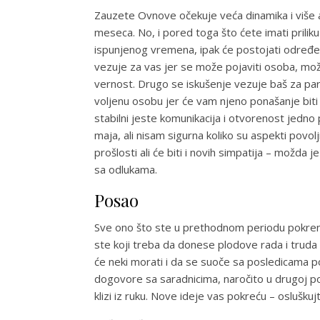
Zauzete Ovnove očekuje veća dinamika i više 
meseca. No, i pored toga što ćete imati prili
ispunjenog vremena, ipak će postojati određe
vezuje za vas jer se može pojaviti osoba, možd
vernost. Drugo se iskušenje vezuje baš za pa
voljenu osobu jer će vam njeno ponašanje biti 
stabilni jeste komunikacija i otvorenost jedn
maja, ali nisam sigurna koliko su aspekti povolj
prošlosti ali će biti i novih simpatija – možda
sa odlukama.
Posao
Sve ono što ste u prethodnom periodu pokrenul
ste koji treba da donese plodove rada i truda 
će neki morati i da se suoče sa posledicama po
dogovore sa saradnicima, naročito u drugoj pol
klizi iz ruku. Nove ideje vas pokreću – osluškujt