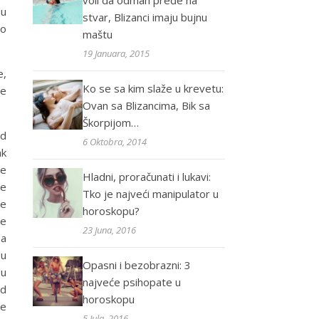
voli da odmah pređe na
du
stvar, Blizanci imaju bujnu
mo
maštu
19 Januara, 2015
e,
Ko se sa kim slaže u krevetu:
se
Ovan sa Blizancima, Bik sa
Škorpijom…
od
6 Oktobra, 2014
ak
ne
Hladni, proračunati i lukavi:
će
Tko je najveći manipulator u
će
horoskopu?
je
23 Juna, 2016
na
 u
Opasni i bezobrazni: 3
 u
najveće psihopate u
od
horoskopu
ne
5 Jula, 2016