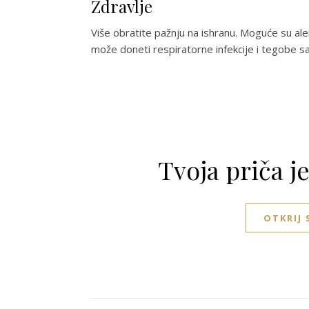
Zdravlje
Više obratite pažnju na ishranu. Moguće su al
može doneti respiratorne infekcije i tegobe sa 
Tvoja priča j
OTKRIJ