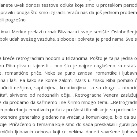
planete uvek donosi testove odluka koje smo u proteklom perio
apravili i onoga što smo izgradili. Vraća nas da još jednom prođe
ili pogrešno.
ima i Merkur prelazi u znak Blizanaca i svoje sedište. Oslobođenj
duboki udah svežeg vazduha, slobode i pokreta je pred nama. Sve 
a kreće retrogradnim hodom u Blizancima. Pošto je tajna jedna 
u Riba pliva u tajnosti – ono što je najpre naglašeno za ostat
ene, romantične priče. Neke sa puno zanosa, romantike i ljubav
 i laži. Pa kako se kome zalomi. Mars u znaku Riba pomalo 
činiti nežijima, suptilnjima, kreativnijima…..a sa druge – otvori
a“, skriveno od radoznalih očiju….Retrogradna Venera zaslužu
ajde da probamo da sažmemo i ne širimo mnogo temu….Retrograd
pokretanju emotivnih priča iz prošlosti ili onih koje su prekinute
otencira generalno gledano na vraćanju komunikacije, bilo da su
elacije. Pričaćemo o temama koje smo do sada preskakali i gurali p
mičkih ljubavnih odnosa koji će nekima doneti savršene ljubav