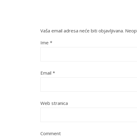
Vaša email adresa neće biti objavljivana.
Neoph
Ime
*
Email
*
Web stranica
Comment