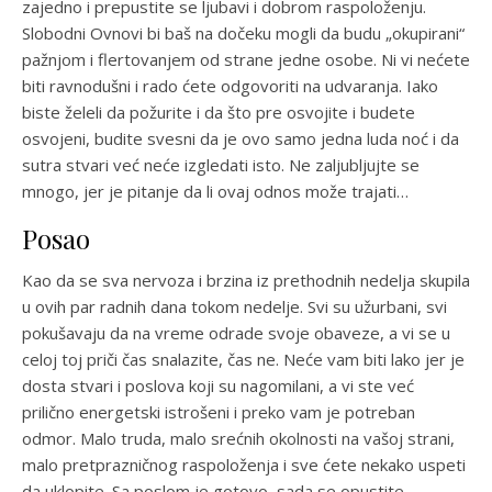
zajedno i prepustite se ljubavi i dobrom raspoloženju.
Slobodni Ovnovi bi baš na dočeku mogli da budu „okupirani“
pažnjom i flertovanjem od strane jedne osobe. Ni vi nećete
biti ravnodušni i rado ćete odgovoriti na udvaranja. Iako
biste želeli da požurite i da što pre osvojite i budete
osvojeni, budite svesni da je ovo samo jedna luda noć i da
sutra stvari već neće izgledati isto. Ne zaljubljujte se
mnogo, jer je pitanje da li ovaj odnos može trajati…
Posao
Kao da se sva nervoza i brzina iz prethodnih nedelja skupila
u ovih par radnih dana tokom nedelje. Svi su užurbani, svi
pokušavaju da na vreme odrade svoje obaveze, a vi se u
celoj toj priči čas snalazite, čas ne. Neće vam biti lako jer je
dosta stvari i poslova koji su nagomilani, a vi ste već
prilično energetski istrošeni i preko vam je potreban
odmor. Malo truda, malo srećnih okolnosti na vašoj strani,
malo pretprazničnog raspoloženja i sve ćete nekako uspeti
da uklopite. Sa poslom je gotovo, sada se opustite.