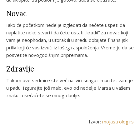
Novac
Iako će početkom nedelje izgledati da nećete uspeti da
naplatite neke stvari i da ćete ostati „kratki“ za novac koji
vam je neophodan, u utorak ili u sredu dobijate finansijski
priliv koji će vas izvući iz lošeg raspoloženja. Vreme je da se
posvetite novogodišnjim pripremama.
Zdravlje
Tokom ove sedmice ste već na ivici snaga i imunitet vam je
u padu. Izgurajte još malo, evo od nedelje Marsa u vašem
znaku i osećaćete se mnogo bolje.
Izvor:
mojastrolog.rs