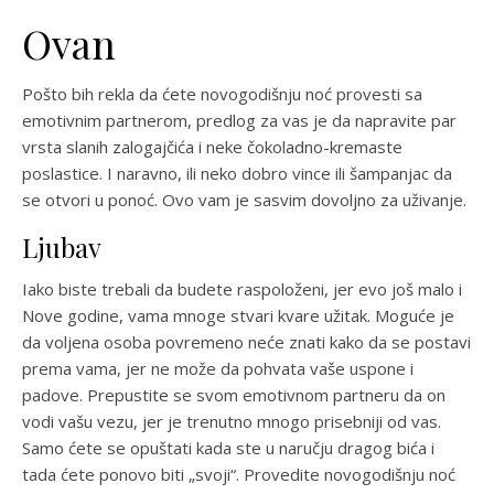
Ovan
Pošto bih rekla da ćete novogodišnju noć provesti sa
emotivnim partnerom, predlog za vas je da napravite par
vrsta slanih zalogajčića i neke čokoladno-kremaste
poslastice. I naravno, ili neko dobro vince ili šampanjac da
se otvori u ponoć. Ovo vam je sasvim dovoljno za uživanje.
Ljubav
Iako biste trebali da budete raspoloženi, jer evo još malo i
Nove godine, vama mnoge stvari kvare užitak. Moguće je
da voljena osoba povremeno neće znati kako da se postavi
prema vama, jer ne može da pohvata vaše uspone i
padove. Prepustite se svom emotivnom partneru da on
vodi vašu vezu, jer je trenutno mnogo prisebniji od vas.
Samo ćete se opuštati kada ste u naručju dragog bića i
tada ćete ponovo biti „svoji“. Provedite novogodišnju noć