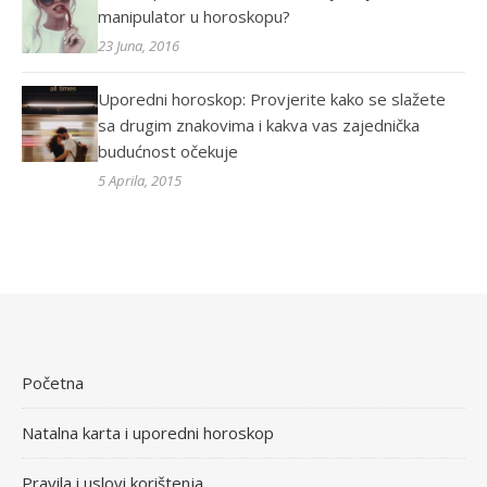
manipulator u horoskopu?
23 Juna, 2016
Uporedni horoskop: Provjerite kako se slažete
sa drugim znakovima i kakva vas zajednička
budućnost očekuje
5 Aprila, 2015
Početna
Natalna karta i uporedni horoskop
Pravila i uslovi korištenja