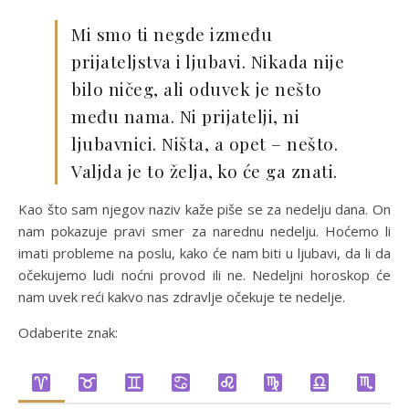
Mi smo ti negde između
prijateljstva i ljubavi. Nikada nije
bilo ničeg, ali oduvek je nešto
među nama. Ni prijatelji, ni
ljubavnici. Ništa, a opet – nešto.
Valjda je to želja, ko će ga znati.
Kao što sam njegov naziv kaže piše se za nedelju dana. On
nam pokazuje pravi smer za narednu nedelju. Hoćemo li
imati probleme na poslu, kako će nam biti u ljubavi, da li da
očekujemo ludi noćni provod ili ne. Nedeljni horoskop će
nam uvek reći kakvo nas zdravlje očekuje te nedelje.
Odaberite znak: