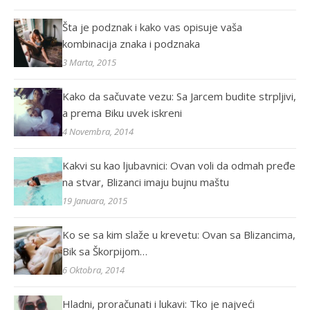
Šta je podznak i kako vas opisuje vaša
kombinacija znaka i podznaka
3 Marta, 2015
Kako da sačuvate vezu: Sa Jarcem budite strpljivi,
a prema Biku uvek iskreni
4 Novembra, 2014
Kakvi su kao ljubavnici: Ovan voli da odmah pređe
na stvar, Blizanci imaju bujnu maštu
19 Januara, 2015
Ko se sa kim slaže u krevetu: Ovan sa Blizancima,
Bik sa Škorpijom…
6 Oktobra, 2014
Hladni, proračunati i lukavi: Tko je najveći