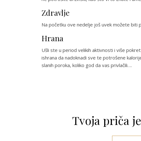
Zdravlje
Na početku ove nedelje još uvek možete biti p
Hrana
Ušli ste u period velikih aktivnosti i više pokr
ishrana da nadoknadi sve te potrošene kalorije.
slanih poroka, koliko god da vas privlačili….
Tvoja priča j