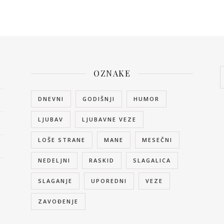
OZNAKE
DNEVNI
GODIŠNJI
HUMOR
LJUBAV
LJUBAVNE VEZE
LOŠE STRANE
MANE
MESEČNI
NEDELJNI
RASKID
SLAGALICA
SLAGANJE
UPOREDNI
VEZE
ZAVOĐENJE