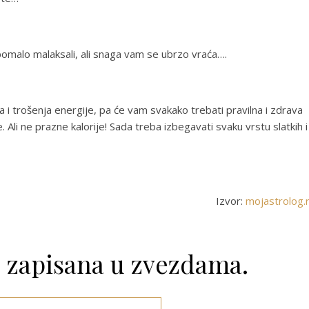
omalo malaksali, ali snaga vam se ubrzo vraća….
eta i trošenja energije, pa će vam svakako trebati pravilna i zdrava
 Ali ne prazne kalorije! Sada treba izbegavati svaku vrstu slatkih i
Izvor:
mojastrolog.
e zapisana u zvezdama.