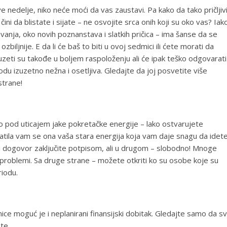
e nedelje, niko neće moći da vas zaustavi. Pa kako da tako pričljivi
ni da blistate i sijate – ne osvojite srca onih koji su oko vas? Iak
vanja, oko novih poznanstava i slatkih pričica – ima šanse da se
zbiljnije. E da li će baš to biti u ovoj sedmici ili ćete morati da
zeti su takođe u boljem raspoloženju ali će ipak teško odgovarati
u izuzetno nežna i osetljiva. Gledajte da joj posvetite više
strane!
tno pod uticajem jake pokretačke energije – lako ostvarujete
vratila vam se ona vaša stara energija koja vam daje snagu da idet
i dogovor zaključite potpisom, ali u drugom – slobodno! Mnoge
ki problemi. Sa druge strane – možete otkriti ko su osobe koje su
riodu.
ice moguć je i neplanirani finansijski dobitak. Gledajte samo da s
mete…