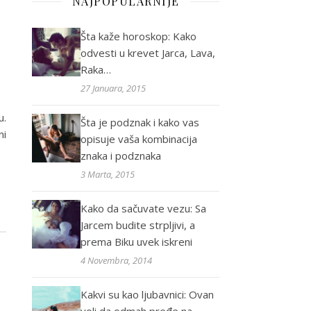
NAJPOPULARNIJE
Šta kaže horoskop: Kako
odvesti u krevet Jarca, Lava,
Raka…
27 Januara, 2015
u.
Šta je podznak i kako vas
ni
opisuje vaša kombinacija
znaka i podznaka
3 Marta, 2015
Kako da sačuvate vezu: Sa
Jarcem budite strpljivi, a
prema Biku uvek iskreni
4 Novembra, 2014
Kakvi su kao ljubavnici: Ovan