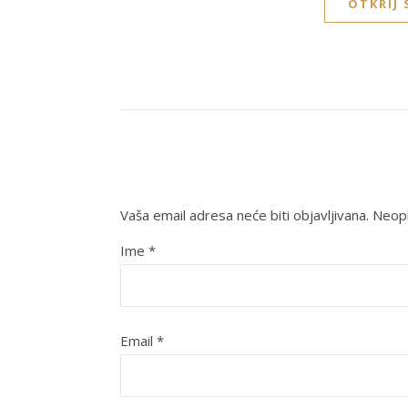
OTKRIJ
Vaša email adresa neće biti objavljivana.
Neoph
Ime
*
Email
*