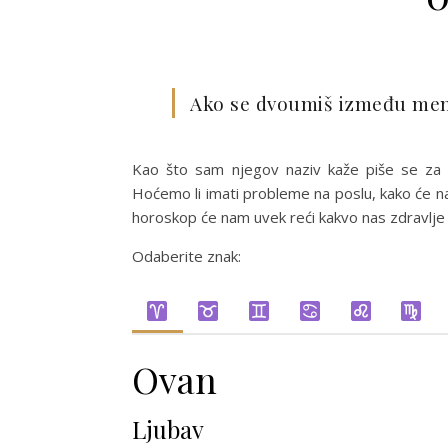
Ako se dvoumiš između mene
Kao što sam njegov naziv kaže piše se za 
Hoćemo li imati probleme na poslu, kako će nam 
horoskop će nam uvek reći kakvo nas zdravlje 
Odaberite znak:
Ovan
Ljubav