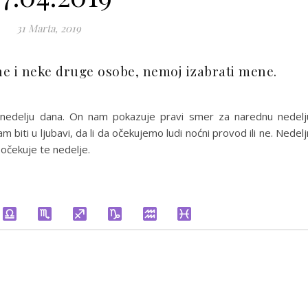
31 Marta, 2019
 i neke druge osobe, nemoj izabrati mene.
nedelju dana. On nam pokazuje pravi smer za narednu nedelj
biti u ljubavi, da li da očekujemo ludi noćni provod ili ne. Nedelj
očekuje te nedelje.