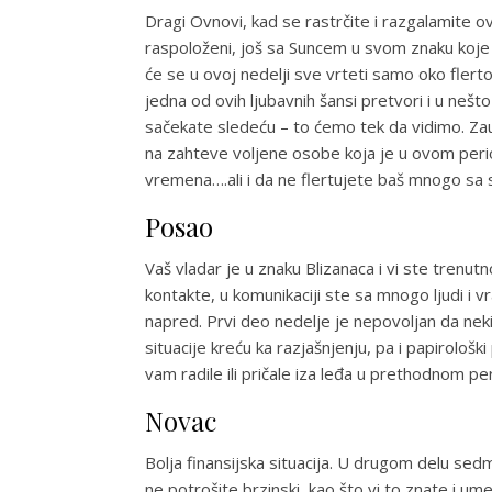
Dragi Ovnovi, kad se rastrčite i razgalamite ov
raspoloženi, još sa Suncem u svom znaku koje či
će se u ovoj nedelji sve vrteti samo oko flerto
jedna od ovih ljubavnih šansi pretvori i u nešto o
sačekate sledeću – to ćemo tek da vidimo. Zau
na zahteve voljene osobe koja je u ovom period
vremena….ali i da ne flertujete baš mnogo sa 
Posao
Vaš vladar je u znaku Blizanaca i vi ste trenu
kontakte, u komunikaciji ste sa mnogo ljudi i 
napred. Prvi deo nedelje je nepovoljan da nek
situacije kreću ka razjašnjenju, pa i papirološ
vam radile ili pričale iza leđa u prethodnom pe
Novac
Bolja finansijska situacija. U drugom delu sedm
ne potrošite brzinski, kao što vi to znate i u