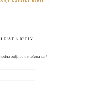
 SVOJU NATALNU KARTU →
LEAVE A REPLY
odna polja su označena sa
*