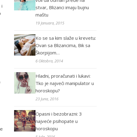
voli da odmah pređe na
 i
stvar, Blizanci imaju bujnu
o
maštu
19 Januara, 2015
Ko se sa kim slaže u krevetu:
Ovan sa Blizancima, Bik sa
Škorpijom…
6 Oktobra, 2014
Hladni, proračunati i lukavi:
e
Tko je najveći manipulator u
horoskopu?
23 Juna, 2016
Opasni i bezobrazni: 3
najveće psihopate u
horoskopu
ve
5 Jula, 2016