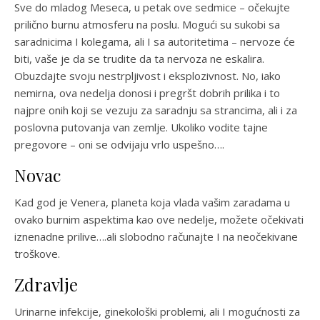
Sve do mladog Meseca, u petak ove sedmice – očekujte
prilično burnu atmosferu na poslu. Mogući su sukobi sa
saradnicima I kolegama, ali I sa autoritetima – nervoze će
biti, vaše je da se trudite da ta nervoza ne eskalira.
Obuzdajte svoju nestrpljivost i eksplozivnost. No, iako
nemirna, ova nedelja donosi i pregršt dobrih prilika i to
najpre onih koji se vezuju za saradnju sa strancima, ali i za
poslovna putovanja van zemlje. Ukoliko vodite tajne
pregovore – oni se odvijaju vrlo uspešno….
Novac
Kad god je Venera, planeta koja vlada vašim zaradama u
ovako burnim aspektima kao ove nedelje, možete očekivati
iznenadne prilive….ali slobodno računajte I na neočekivane
troškove.
Zdravlje
Urinarne infekcije, ginekološki problemi, ali I mogućnosti za