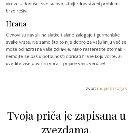
viroze – doduše, sve su ovo sitniji zdravstveni problemi,
brzo rešivi.
Hrana
Ovnovi su navalili na slatke I slane zalogaje I gurmanluke
svake vrste. Ne samo što to nije dobro za vašu liniju već se
može odraziti i na vaše zdravlje. Malo rasteretite stomak –
nemojte se baš u potpunosti odricati hrane koju volite, ali
uvedite više povrća i voća – prijaće vam, verujte!
Izvor:
mojastrolog.rs
Tvoja priča je zapisana u
zvezdama.