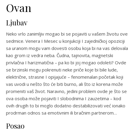
Ovan
Ljubav
Neko vrlo zanimljiv mogao bi se pojaviti u vašem životu ove
sedmice. Venera I Mesec u konjukciji I zajedničkoj opoziciji
sa uranom mogu vam dovesti osobu koja bi na vas delovala
kao grom iz vedra neba. Čudna, tajnovita, magnetski
privlačna I harizmatična – pa ko bi joj mogao odoleti? Ovde
se brzinski mogu pokrenuti neke priče koje bi bile lude,
električne, strasne I opijajuće – fenomenalan početak koji
vas uvodi u nešto što će biti burno, ali što iz korena može
promeniti vaš život. Naravno, jedini problem ovde je što se
ova osoba može pojaviti I slobodnima I zauzetima – kod
ovih drugih to bi moglo dodatno destabilizovati već ionako
prodrman odnos sa emotivnim ili bračnim partnerom…
Posao