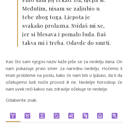
Međutim, nisam se zaljubio u
tebe zbog toga. Ljepota je
svakako prolazna. Sviđaš mi se,
jer si blesava i pomalo luda. Baš
takva mi i treba. Odavde do smrti.
Kao što sam njegov naziv kaže piše se za nedelju dana. On
nam pokazuje pravi smer za narednu nedelju. Hoćemo li
imati probleme na poslu, kako će nam biti u ljubavi, da li da
očekujemo ludi noćni provod ili ne. Nedeljni horoskop će
nam uvek reći kakvo nas zdravlje očekuje te nedelje.
Odaberite znak: