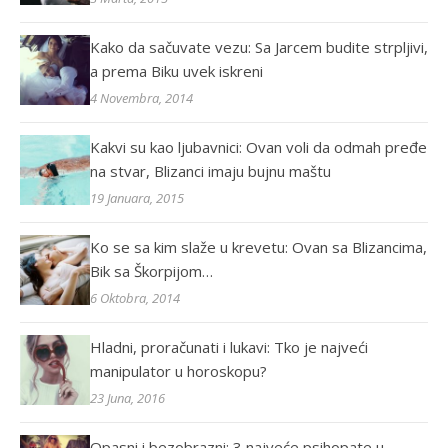
Kako da sačuvate vezu: Sa Jarcem budite strpljivi,
a prema Biku uvek iskreni
4 Novembra, 2014
Kakvi su kao ljubavnici: Ovan voli da odmah pređe
na stvar, Blizanci imaju bujnu maštu
19 Januara, 2015
Ko se sa kim slaže u krevetu: Ovan sa Blizancima,
Bik sa Škorpijom…
6 Oktobra, 2014
Hladni, proračunati i lukavi: Tko je najveći
manipulator u horoskopu?
23 Juna, 2016
Opasni i bezobrazni: 3 najveće psihopate u