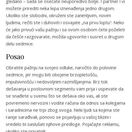
gledano – sada se osećate neuporedivo bolje. I partner i vi
možete prirediti neka lepa iznenađenja jedno drugom.
Ukoliko ste slobodni, okruženi ste zanimljivim, novim
ljudima, rečiti ste i duhoviti i osvajate „na prvu loptu“. Neko
će jako privući vašu pažnju i sa ovom osobom ćete poželeti
da češće razgovarate, možda ugovorite i susret u drugom
delu sedmice.
Posao
Obratite pažnju na svojeo odluke, naročito do polovine
sedmice, jer mogu biti obojene brzopletošću,
impulsivnošću i nedovoljnim razmišljanjima. Brz tok
dešavanja u poslovnom segmentu vam prija i uspevate da
se snađete u svemu što se dešava oko vas, ali ste
povremeno nervozni i vodite računa da odnos sa kolegama
i saradnicima ne trpi zbog ovoga. Neki ljudi sa kojima ste
ranije sarađivali, ponovo se pojavljuju u vašoj blizini i
vredelo bi saslušati njihove predloge. Pojačajte reklamu,
ukoliko ste privatnik.