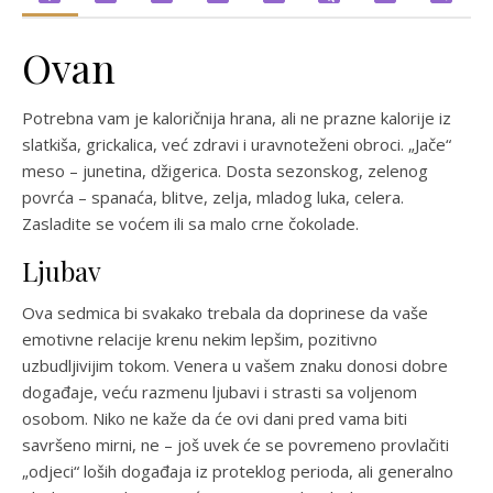
Ovan
Potrebna vam je kaloričnija hrana, ali ne prazne kalorije iz
slatkiša, grickalica, već zdravi i uravnoteženi obroci. „Jače“
meso – junetina, džigerica. Dosta sezonskog, zelenog
povrća – spanaća, blitve, zelja, mladog luka, celera.
Zasladite se voćem ili sa malo crne čokolade.
Ljubav
Ova sedmica bi svakako trebala da doprinese da vaše
emotivne relacije krenu nekim lepšim, pozitivno
uzbudljivijim tokom. Venera u vašem znaku donosi dobre
događaje, veću razmenu ljubavi i strasti sa voljenom
osobom. Niko ne kaže da će ovi dani pred vama biti
savršeno mirni, ne – još uvek će se povremeno provlačiti
„odjeci“ loših događaja iz proteklog perioda, ali generalno