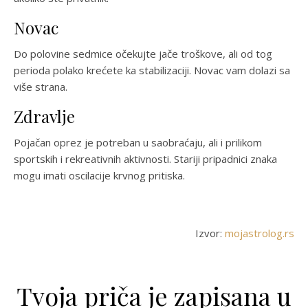
Novac
Do polovine sedmice očekujte jače troškove, ali od tog
perioda polako krećete ka stabilizaciji. Novac vam dolazi sa
više strana.
Zdravlje
Pojačan oprez je potreban u saobraćaju, ali i prilikom
sportskih i rekreativnih aktivnosti. Stariji pripadnici znaka
mogu imati oscilacije krvnog pritiska.
Izvor:
mojastrolog.rs
Tvoja priča je zapisana u