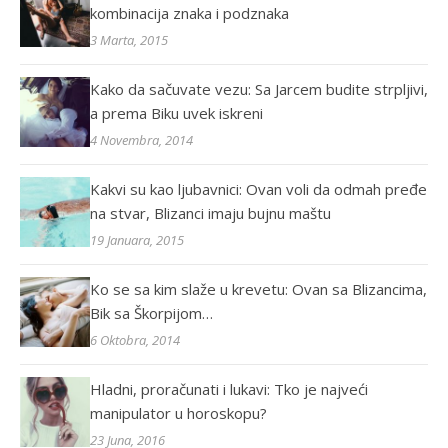
kombinacija znaka i podznaka
3 Marta, 2015
Kako da sačuvate vezu: Sa Jarcem budite strpljivi,
a prema Biku uvek iskreni
4 Novembra, 2014
Kakvi su kao ljubavnici: Ovan voli da odmah pređe
na stvar, Blizanci imaju bujnu maštu
19 Januara, 2015
Ko se sa kim slaže u krevetu: Ovan sa Blizancima,
Bik sa Škorpijom…
6 Oktobra, 2014
Hladni, proračunati i lukavi: Tko je najveći
manipulator u horoskopu?
23 Juna, 2016