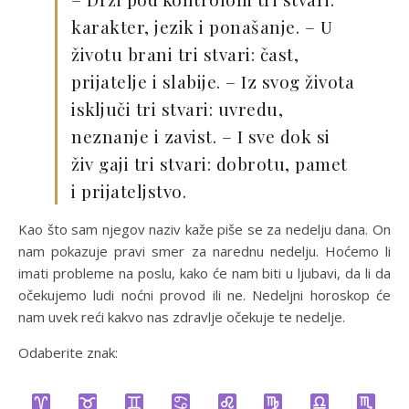
karakter, jezik i ponašanje. – U
životu brani tri stvari: čast,
prijatelje i slabije. – Iz svog života
isključi tri stvari: uvredu,
neznanje i zavist. – I sve dok si
živ gaji tri stvari: dobrotu, pamet
i prijateljstvo.
Kao što sam njegov naziv kaže piše se za nedelju dana. On
nam pokazuje pravi smer za narednu nedelju. Hoćemo li
imati probleme na poslu, kako će nam biti u ljubavi, da li da
očekujemo ludi noćni provod ili ne. Nedeljni horoskop će
nam uvek reći kakvo nas zdravlje očekuje te nedelje.
Odaberite znak: