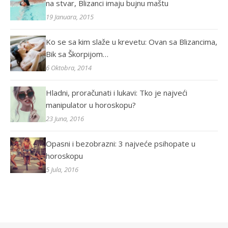
na stvar, Blizanci imaju bujnu maštu
19 Januara, 2015
Ko se sa kim slaže u krevetu: Ovan sa Blizancima,
Bik sa Škorpijom…
6 Oktobra, 2014
Hladni, proračunati i lukavi: Tko je najveći
manipulator u horoskopu?
23 Juna, 2016
Opasni i bezobrazni: 3 najveće psihopate u
horoskopu
5 Jula, 2016