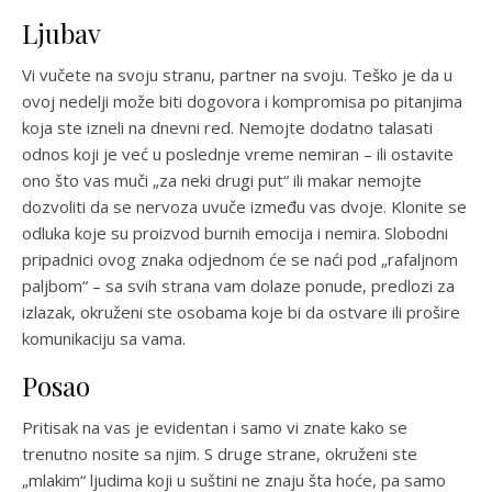
Ljubav
Vi vučete na svoju stranu, partner na svoju. Teško je da u
ovoj nedelji može biti dogovora i kompromisa po pitanjima
koja ste izneli na dnevni red. Nemojte dodatno talasati
odnos koji je već u poslednje vreme nemiran – ili ostavite
ono što vas muči „za neki drugi put“ ili makar nemojte
dozvoliti da se nervoza uvuče između vas dvoje. Klonite se
odluka koje su proizvod burnih emocija i nemira. Slobodni
pripadnici ovog znaka odjednom će se naći pod „rafaljnom
paljbom“ – sa svih strana vam dolaze ponude, predlozi za
izlazak, okruženi ste osobama koje bi da ostvare ili prošire
komunikaciju sa vama.
Posao
Pritisak na vas je evidentan i samo vi znate kako se
trenutno nosite sa njim. S druge strane, okruženi ste
„mlakim“ ljudima koji u suštini ne znaju šta hoće, pa samo