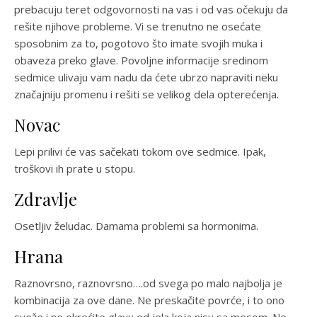
prebacuju teret odgovornosti na vas i od vas očekuju da
rešite njihove probleme. Vi se trenutno ne osećate
sposobnim za to, pogotovo što imate svojih muka i
obaveza preko glave. Povoljne informacije sredinom
sedmice ulivaju vam nadu da ćete ubrzo napraviti neku
značajniju promenu i rešiti se velikog dela opterećenja.
Novac
Lepi prilivi će vas sačekati tokom ove sedmice. Ipak,
troškovi ih prate u stopu.
Zdravlje
Osetljiv želudac. Damama problemi sa hormonima.
Hrana
Raznovrsno, raznovrsno….od svega po malo najbolja je
kombinacija za ove dane. Ne preskačite povrće, i to ono