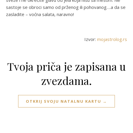
sveže i ne okrećite glavu od jela koja nisu sa mesom. Ne
sastoje se obroci samo od prženog ili pohovanog….a da se
zasladite – voćna salata, naravno!
Izvor:
mojastrolog.rs
Tvoja priča je zapisana u
zvezdama.
OTKRIJ SVOJU NATALNU KARTU →