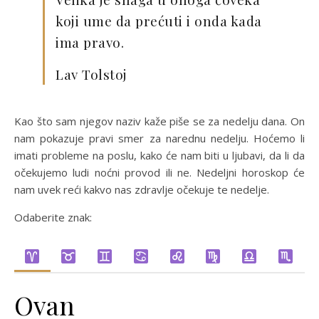
koji ume da prećuti i onda kada
ima pravo.
Lav Tolstoj
Kao što sam njegov naziv kaže piše se za nedelju dana. On
nam pokazuje pravi smer za narednu nedelju. Hoćemo li
imati probleme na poslu, kako će nam biti u ljubavi, da li da
očekujemo ludi noćni provod ili ne. Nedeljni horoskop će
nam uvek reći kakvo nas zdravlje očekuje te nedelje.
Odaberite znak:
Ovan