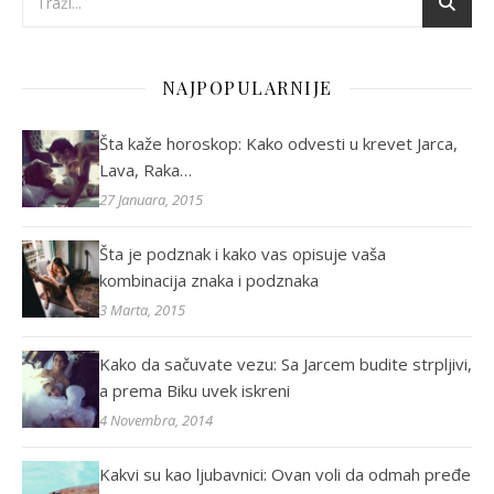
NAJPOPULARNIJE
Šta kaže horoskop: Kako odvesti u krevet Jarca,
Lava, Raka…
27 Januara, 2015
Šta je podznak i kako vas opisuje vaša
kombinacija znaka i podznaka
3 Marta, 2015
Kako da sačuvate vezu: Sa Jarcem budite strpljivi,
a prema Biku uvek iskreni
4 Novembra, 2014
Kakvi su kao ljubavnici: Ovan voli da odmah pređe