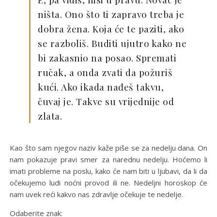
ništa. Ono što ti zapravo treba je
dobra žena. Koja će te paziti, ako
se razboliš. Buditi ujutro kako ne
bi zakasnio na posao. Spremati
ručak, a onda zvati da požuriš
kući. Ako ikada nađeš takvu,
čuvaj je. Takve su vrijednije od
zlata.
Kao što sam njegov naziv kaže piše se za nedelju dana. On
nam pokazuje pravi smer za narednu nedelju. Hoćemo li
imati probleme na poslu, kako će nam biti u ljubavi, da li da
očekujemo ludi noćni provod ili ne. Nedeljni horoskop će
nam uvek reći kakvo nas zdravlje očekuje te nedelje.
Odaberite znak: