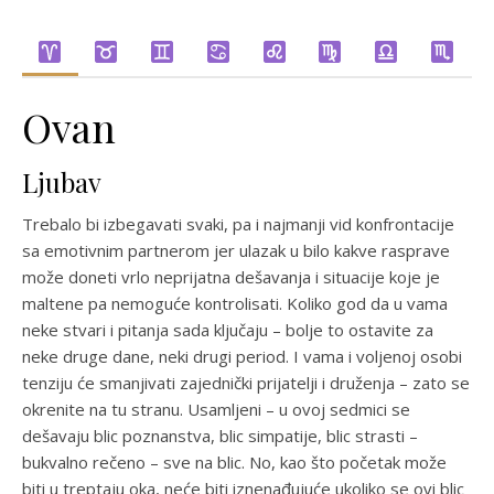
Ovan
Ljubav
Trebalo bi izbegavati svaki, pa i najmanji vid konfrontacije
sa emotivnim partnerom jer ulazak u bilo kakve rasprave
može doneti vrlo neprijatna dešavanja i situacije koje je
maltene pa nemoguće kontrolisati. Koliko god da u vama
neke stvari i pitanja sada ključaju – bolje to ostavite za
neke druge dane, neki drugi period. I vama i voljenoj osobi
tenziju će smanjivati zajednički prijatelji i druženja – zato se
okrenite na tu stranu. Usamljeni – u ovoj sedmici se
dešavaju blic poznanstva, blic simpatije, blic strasti –
bukvalno rečeno – sve na blic. No, kao što početak može
biti u treptaju oka, neće biti iznenađujuće ukoliko se ovi blic