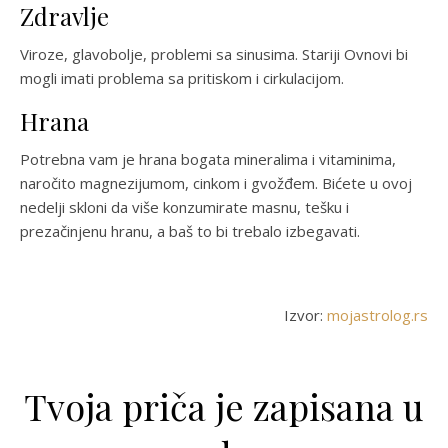
Zdravlje
Viroze, glavobolje, problemi sa sinusima. Stariji Ovnovi bi
mogli imati problema sa pritiskom i cirkulacijom.
Hrana
Potrebna vam je hrana bogata mineralima i vitaminima,
naročito magnezijumom, cinkom i gvožđem. Bićete u ovoj
nedelji skloni da više konzumirate masnu, tešku i
prezačinjenu hranu, a baš to bi trebalo izbegavati.
Izvor:
mojastrolog.rs
Tvoja priča je zapisana u