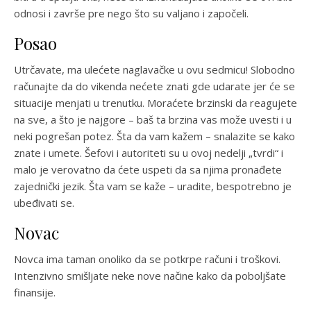
odnosi i završe pre nego što su valjano i započeli.
Posao
Utrčavate, ma ulećete naglavačke u ovu sedmicu! Slobodno
računajte da do vikenda nećete znati gde udarate jer će se
situacije menjati u trenutku. Moraćete brzinski da reagujete
na sve, a što je najgore – baš ta brzina vas može uvesti i u
neki pogrešan potez. Šta da vam kažem – snalazite se kako
znate i umete. Šefovi i autoriteti su u ovoj nedelji „tvrdi“ i
malo je verovatno da ćete uspeti da sa njima pronađete
zajednički jezik. Šta vam se kaže – uradite, bespotrebno je
ubeđivati se.
Novac
Novca ima taman onoliko da se potkrpe računi i troškovi.
Intenzivno smišljate neke nove načine kako da poboljšate
finansije.