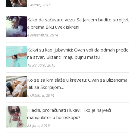
3 Marta, 2015
Kako da sačuvate vezu: Sa Jarcem budite strpljivi,
a prema Biku uvek iskreni
4 Novembra, 2014
Kakvi su kao ljubavnici: Ovan voli da odmah pređe
na stvar, Blizanci imaju bujnu maštu
19 Januara, 2015
Ko se sa kim slaže u krevetu: Ovan sa Blizancima,
Bik sa Škorpijom…
6 Oktobra, 2014
Hladni, proračunati i lukavi: Tko je najveći
manipulator u horoskopu?
23 Juna, 2016