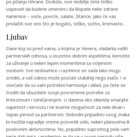
po pitanju ishrane. Doduše, ove nedelje ćete teško
uspevati da budete umereni i da klopate neke zdrave
namirnice – voće, povrće, salate, žitarice. Jako će vas
privlačiti sve ono što je bogato, teško, sočno, kremasto…
Ljubav
Dane koji su pred vama, u kojima je Venera, vladarka vaših
partnerskih odnosa, u izuzetno dobrim aspektima, koristite
za uživanje u nekim lepim momentima sa voljenom
osobom. Sve nedoumice i razmirice se sada lako mogu
srediti, a vaš odnos može postati stabilniji nego inače. I vi
osećate da su vam potrebni harmonija i sklad, pa ćete se
truditi da obuzdate svoje povremene potrebe za
kriticizmom i sitničarenjem. U danima oko vikenda smanjite
napetost i nervozu i ne kvarite mogućnost za neki divan i
topao period sa partnerom. Slobodni pripadnici ovog znaka
bi možda najradije vreme posvetili sebi, nekim planovima ili
poslovnim aktivnostima. No, pripadnici suprotnog pola vam
neće dati mira, i evidentno je da se u ovom periodu više