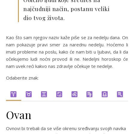
najčudniji način, postanu veliki
dio tvog života.
Kao što sam njegov naziv kaže piše se za nedelju dana. On
nam pokazuje pravi smer za narednu nedelju. Hoćemo li
imati probleme na poslu, kako će nam biti u ljubavi, da li da
očekujemo ludi noćni provod ili ne. Nedeljni horoskop će
nam uvek reći kakvo nas zdravlje očekuje te nedelje.
Odaberite znak:
Ovan
Ovnovi bi trebali da se više okrenu sređivanju svojih navika