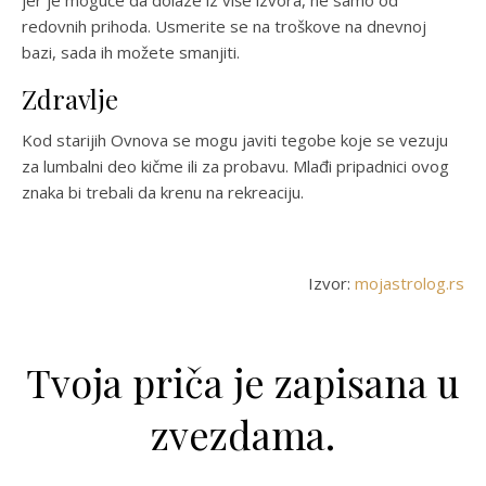
jer je moguće da dolaze iz više izvora, ne samo od
redovnih prihoda. Usmerite se na troškove na dnevnoj
bazi, sada ih možete smanjiti.
Zdravlje
Kod starijih Ovnova se mogu javiti tegobe koje se vezuju
za lumbalni deo kičme ili za probavu. Mlađi pripadnici ovog
znaka bi trebali da krenu na rekreaciju.
Izvor:
mojastrolog.rs
Tvoja priča je zapisana u
zvezdama.