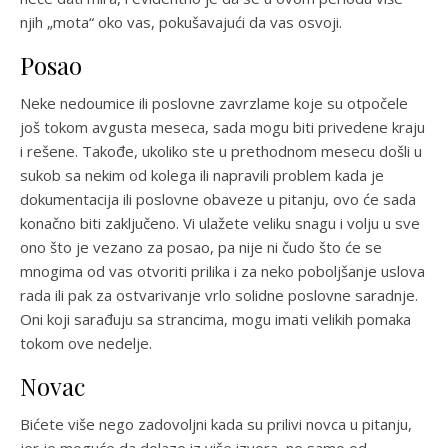
njih „mota“ oko vas, pokušavajući da vas osvoji.
Posao
Neke nedoumice ili poslovne zavrzlame koje su otpočele
još tokom avgusta meseca, sada mogu biti privedene kraju
i rešene. Takođe, ukoliko ste u prethodnom mesecu došli u
sukob sa nekim od kolega ili napravili problem kada je
dokumentacija ili poslovne obaveze u pitanju, ovo će sada
konačno biti zaključeno. Vi ulažete veliku snagu i volju u sve
ono što je vezano za posao, pa nije ni čudo što će se
mnogima od vas otvoriti prilika i za neko poboljšanje uslova
rada ili pak za ostvarivanje vrlo solidne poslovne saradnje.
Oni koji sarađuju sa strancima, mogu imati velikih pomaka
tokom ove nedelje.
Novac
Bićete više nego zadovoljni kada su prilivi novca u pitanju,