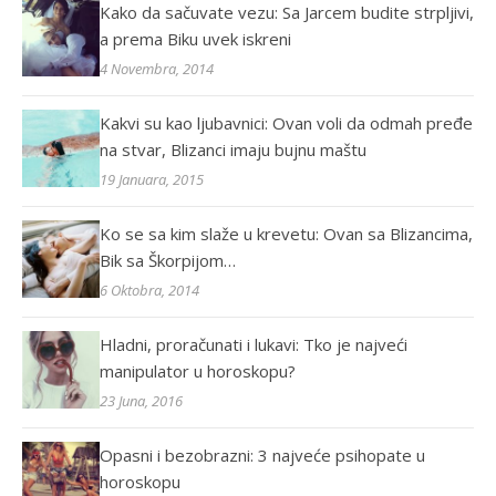
Kako da sačuvate vezu: Sa Jarcem budite strpljivi,
a prema Biku uvek iskreni
4 Novembra, 2014
Kakvi su kao ljubavnici: Ovan voli da odmah pređe
na stvar, Blizanci imaju bujnu maštu
19 Januara, 2015
Ko se sa kim slaže u krevetu: Ovan sa Blizancima,
Bik sa Škorpijom…
6 Oktobra, 2014
Hladni, proračunati i lukavi: Tko je najveći
manipulator u horoskopu?
23 Juna, 2016
Opasni i bezobrazni: 3 najveće psihopate u
horoskopu