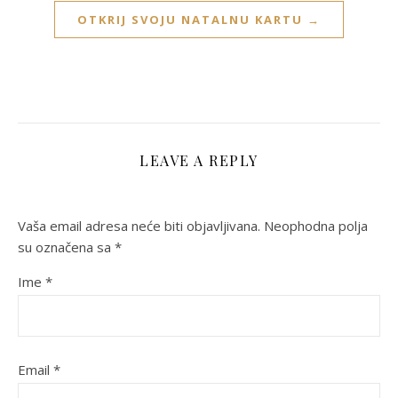
OTKRIJ SVOJU NATALNU KARTU →
LEAVE A REPLY
Vaša email adresa neće biti objavljivana.
Neophodna polja
su označena sa
*
Ime
*
Email
*