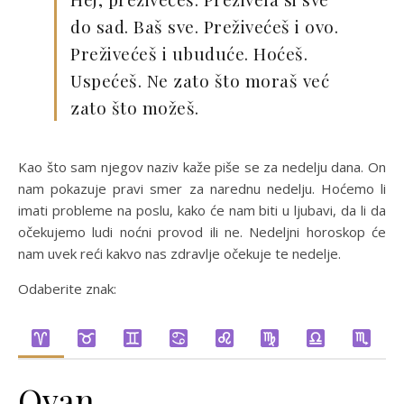
do sad. Baš sve. Preživećeš i ovo.
Preživećeš i ubuduće. Hoćeš.
Uspećeš. Ne zato što moraš već
zato što možeš.
Kao što sam njegov naziv kaže piše se za nedelju dana. On
nam pokazuje pravi smer za narednu nedelju. Hoćemo li
imati probleme na poslu, kako će nam biti u ljubavi, da li da
očekujemo ludi noćni provod ili ne. Nedeljni horoskop će
nam uvek reći kakvo nas zdravlje očekuje te nedelje.
Odaberite znak:
Ovan