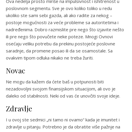
Ova nedelja prosto miriše na impulsivnost i ishitrenost u
poslovnom segmentu. Sve je ovo koliko toliko u redu
ukoliko ste sami sebi gazda, ali ako radite za nekog –
postoje mogućnosti za veće probleme sa autoritetima i
nadređenima. Dobro razmislite pre nego što izjavite nešto
ili pre nego što povučete neke poteze. Mnogi Ovnovi
osećaju veliku potrebu da prekinu postojeće poslovne
saradnje, da promene posao ili da se osamostale. Sa
ovakvim tipom odluka nikako ne treba žuriti.
Novac
Ne mogu da kažem da ćete baš u potpunosti biti
nezadovoljni svojom finansijskom situacijom, ali ovo je
daleko od stabilnosti. Neki od vas će unovčiti svoje ideje.
Zdravlje
I u ovoj ste sedmici „ni tamo ni ovamo“ kada je imunitet i
zdravlje u pitanju. Potrebno je da obratite više pažnje na