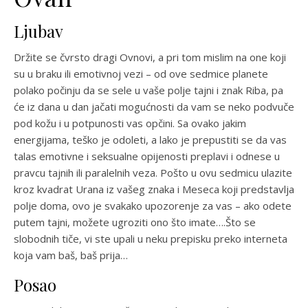
Ljubav
Držite se čvrsto dragi Ovnovi, a pri tom mislim na one koji
su u braku ili emotivnoj vezi – od ove sedmice planete
polako počinju da se sele u vaše polje tajni i znak Riba, pa
će iz dana u dan jačati mogućnosti da vam se neko podvuče
pod kožu i u potpunosti vas opčini. Sa ovako jakim
energijama, teško je odoleti, a lako je prepustiti se da vas
talas emotivne i seksualne opijenosti preplavi i odnese u
pravcu tajnih ili paralelnih veza. Pošto u ovu sedmicu ulazite
kroz kvadrat Urana iz vašeg znaka i Meseca koji predstavlja
polje doma, ovo je svakako upozorenje za vas – ako odete
putem tajni, možete ugroziti ono što imate….Što se
slobodnih tiče, vi ste upali u neku prepisku preko interneta
koja vam baš, baš prija…
Posao