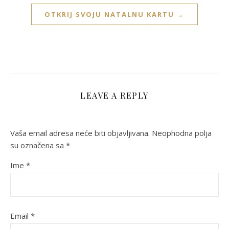
OTKRIJ SVOJU NATALNU KARTU →
LEAVE A REPLY
Vaša email adresa neće biti objavljivana.
Neophodna polja
su označena sa
*
Ime
*
Email
*