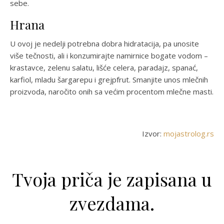
sebe.
Hrana
U ovoj je nedelji potrebna dobra hidratacija, pa unosite
više tečnosti, ali i konzumirajte namirnice bogate vodom –
krastavce, zelenu salatu, lišće celera, paradajz, spanać,
karfiol, mladu šargarepu i grejpfrut. Smanjite unos mlečnih
proizvoda, naročito onih sa većim procentom mlečne masti.
Izvor:
mojastrolog.rs
Tvoja priča je zapisana u
zvezdama.