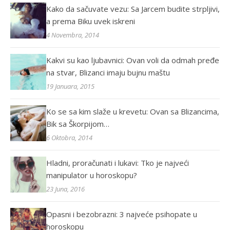
Kako da sačuvate vezu: Sa Jarcem budite strpljivi,
a prema Biku uvek iskreni
4 Novembra, 2014
Kakvi su kao ljubavnici: Ovan voli da odmah pređe
na stvar, Blizanci imaju bujnu maštu
19 Januara, 2015
Ko se sa kim slaže u krevetu: Ovan sa Blizancima,
Bik sa Škorpijom…
6 Oktobra, 2014
Hladni, proračunati i lukavi: Tko je najveći
manipulator u horoskopu?
23 Juna, 2016
Opasni i bezobrazni: 3 najveće psihopate u
horoskopu