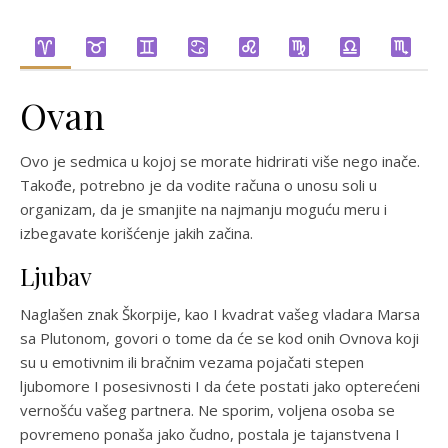
Ovan
Ovo je sedmica u kojoj se morate hidrirati više nego inače.
Takođe, potrebno je da vodite računa o unosu soli u
organizam, da je smanjite na najmanju moguću meru i
izbegavate korišćenje jakih začina.
Ljubav
Naglašen znak Škorpije, kao I kvadrat vašeg vladara Marsa
sa Plutonom, govori o tome da će se kod onih Ovnova koji
su u emotivnim ili bračnim vezama pojačati stepen
ljubomore I posesivnosti I da ćete postati jako opterećeni
vernošću vašeg partnera. Ne sporim, voljena osoba se
povremeno ponaša jako čudno, postala je tajanstvena I