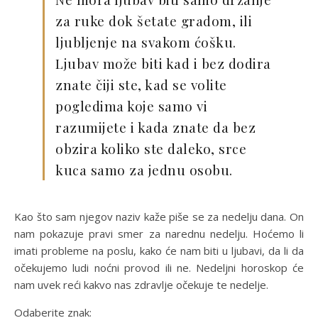
za ruke dok šetate gradom, ili
ljubljenje na svakom ćošku.
Ljubav može biti kad i bez dodira
znate čiji ste, kad se volite
pogledima koje samo vi
razumijete i kada znate da bez
obzira koliko ste daleko, srce
kuca samo za jednu osobu.
Kao što sam njegov naziv kaže piše se za nedelju dana. On
nam pokazuje pravi smer za narednu nedelju. Hoćemo li
imati probleme na poslu, kako će nam biti u ljubavi, da li da
očekujemo ludi noćni provod ili ne. Nedeljni horoskop će
nam uvek reći kakvo nas zdravlje očekuje te nedelje.
Odaberite znak: