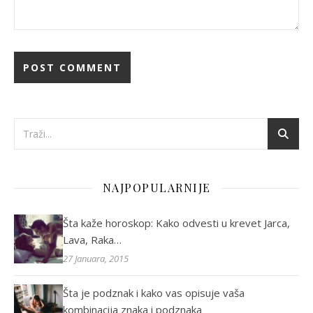
NAJPOPULARNIJE
Šta kaže horoskop: Kako odvesti u krevet Jarca,
Lava, Raka…
27 Januara, 2015
Šta je podznak i kako vas opisuje vaša
kombinacija znaka i podznaka