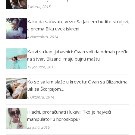
3 Marta, 2015
Kako da sačuvate vezu: Sa Jarcem budite strpljivi,
a prema Biku uvek iskreni
4 Novembra, 2014
Kakvi su kao ljubavnici: Ovan voli da odmah pređe
na stvar, Blizanci imaju bujnu maštu
19 Januara, 2015
Ko se sa kim slaže u krevetu: Ovan sa Blizancima,
Bik sa Škorpijom…
6 Oktobra, 2014
Hladni, proračunati i lukavi: Tko je najveći
manipulator u horoskopu?
23 Juna, 2016