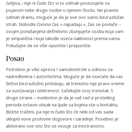
ćutljiva, i nije ni čudo što vi to odmah povezujete sa
pojavom neke druge osobe u njenom životu. Ne pravite
odmah dramu, moguće je da je sve ovo samo bezrazložan
strah. Slobodni Ovnovi čas « napadaju », čas se povlače –
svojim ponašanjima definitivno zbunjujete osobu koja vam
je simpatična i koja takođe oseća naklonost prema vama.
Pokušajte da se više opustite i prepustite.
Posao
Potrebno je više opreza I samokontrole u odnosu sa
nadređenima I autoritetima. Moguće je da osećate da vas
šefovi bezrazložno pritiskaju, ali trenutno nije pravo vreme
za suočavanja i ishitrenost. Sačekajte svoj trenutak. S
druge strane – evidentno je da je vaš rad iz proteklog
perioda ostavio utisak na ljude sa kojima ste u kontaktu.
Bićete traženi, pa nije ni čudo što će neki od vas sada
sklopiti nove poslovne dogovore i saradnje. Posebno je
aktivirano sve ono što se vezuje za inostranstvo.