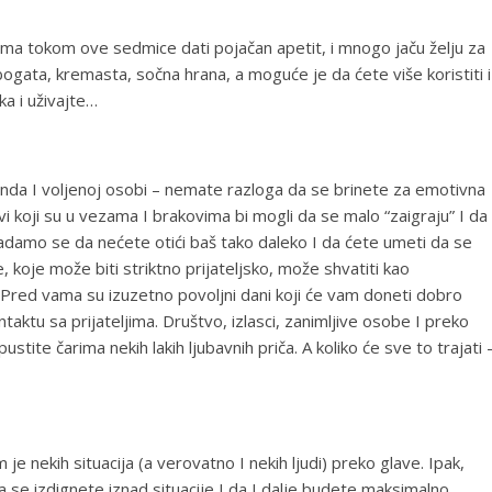
ma tokom ove sedmice dati pojačan apetit, i mnogo jaču želju za
bogata, kremasta, sočna hrana, a moguće je da ćete više koristiti i
ka i uživajte…
nda I voljenoj osobi – nemate razloga da se brinete za emotivna
koji su u vezama I brakovima bi mogli da se malo “zaigraju” I da
nadamo se da nećete otići baš tako daleko I da ćete umeti da se
koje može biti striktno prijateljsko, može shvatiti kao
e. Pred vama su izuzetno povoljni dani koji će vam doneti dobro
aktu sa prijateljima. Društvo, izlasci, zanimljive osobe I preko
ite čarima nekih lakih ljubavnih priča. A koliko će sve to trajati 
e nekih situacija (a verovatno I nekih ljudi) preko glave. Ipak,
 se izdignete iznad situacije I da I dalje budete maksimalno