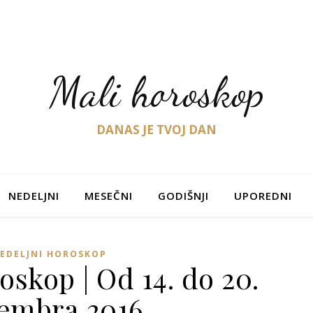
Mali horoskop
DANAS JE TVOJ DAN
NEDELJNI
MESEČNI
GODIŠNJI
UPOREDNI
EDELJNI HOROSKOP
oskop | Od 14. do 20.
embra 2016.