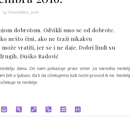
14 Novembra, 2016
vojom dobrotom. Odvikli smo se od dobrote.
 nešto čini, ako ne traži nikakvu
ože vratiti, jer se i ne daje. Dobri ljudi su
 drugih. Duško Radović
nedelju dana. On nam pokazuje pravi smer za narednu nedelj
biti u ljubavi, da li da očekujemo ludi noćni provod ili ne. Nedelj
očekuje te nedelje.