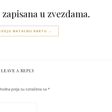
e zapisana u zvezdama.
 SVOJU NATALNU KARTU →
LEAVE A REPLY
odna polja su označena sa
*