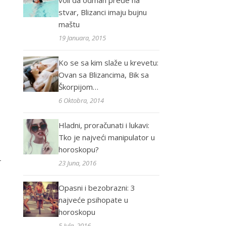
voli da odmah pređe na
stvar, Blizanci imaju bujnu
maštu
19 Januara, 2015
Ko se sa kim slaže u krevetu:
Ovan sa Blizancima, Bik sa
Škorpijom…
6 Oktobra, 2014
Hladni, proračunati i lukavi:
Tko je najveći manipulator u
horoskopu?
–
23 Juna, 2016
Opasni i bezobrazni: 3
najveće psihopate u
horoskopu
5 Jula, 2016