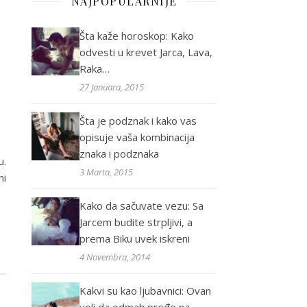
NAJPOPULARNIJE
Šta kaže horoskop: Kako
odvesti u krevet Jarca, Lava,
Raka…
27 Januara, 2015
Šta je podznak i kako vas
opisuje vaša kombinacija
znaka i podznaka
u.
3 Marta, 2015
ni
Kako da sačuvate vezu: Sa
Jarcem budite strpljivi, a
prema Biku uvek iskreni
4 Novembra, 2014
Kakvi su kao ljubavnici: Ovan