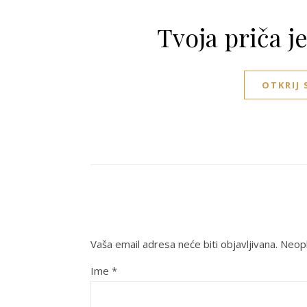
Tvoja priča j
OTKRIJ
Vaša email adresa neće biti objavljivana.
Neoph
Ime
*