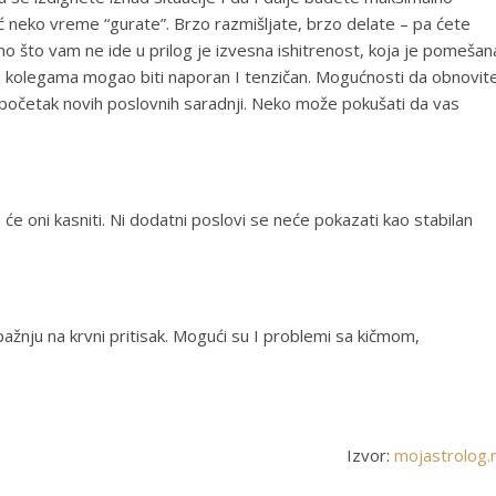
 neko vreme “gurate”. Brzo razmišljate, brzo delate – pa ćete
no što vam ne ide u prilog je izvesna ishitrenost, koja je pomešan
 kolegama mogao biti naporan I tenzičan. Mogućnosti da obnovit
 početak novih poslovnih saradnji. Neko može pokušati da vas
će oni kasniti. Ni dodatni poslovi se neće pokazati kao stabilan
pažnju na krvni pritisak. Mogući su I problemi sa kičmom,
Izvor:
mojastrolog.