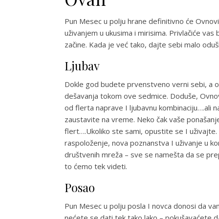
Pun Mesec u polju hrane definitivno će Ovnovi
uživanjem u ukusima i mirisima. Privlačiće vas 
začine. Kada je već tako, dajte sebi malo oduš
Ljubav
Dokle god budete prvenstveno verni sebi, a o
dešavanja tokom ove sedmice. Doduše, Ovnovi 
od flerta naprave I ljubavnu kombinaciju….ali 
zaustavite na vreme. Neko čak vaše ponašanje, 
flert….Ukoliko ste sami, opustite se I uživajt
raspoloženje, nova poznanstva I uživanje u kont
društvenih mreža – sve se namešta da se prepust
to ćemo tek videti.
Posao
Pun Mesec u polju posla I novca donosi da vam j
nećete se dati tek tako lako – pokušavaćete da