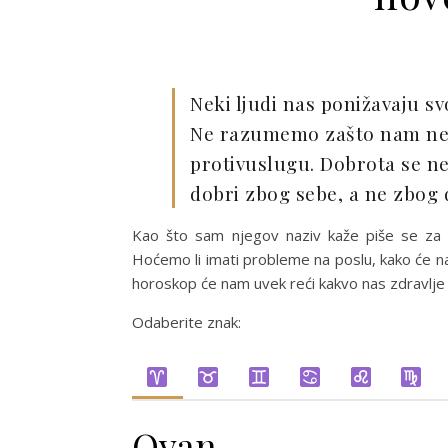
Neki ljudi nas ponižavaju s
Ne razumemo zašto nam neko
protivuslugu. Dobrota se ne m
dobri zbog sebe, a ne zbog
Kao što sam njegov naziv kaže piše se za 
Hoćemo li imati probleme na poslu, kako će nam 
horoskop će nam uvek reći kakvo nas zdravlje 
Odaberite znak:
Ovan