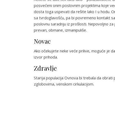
posvećeni onim poslovnim projektima koje već
dosta toga uspevati da rešite lako I u hodu. O
sa tvrdoglavošću, pa bi povremeno kontakt sa
poslovnu saradnju iz prošlosti. Nepovoljno za
prevari, obmane, izmanipuliše.
Novac
Ako očekujete neke veće prilive, moguće je da 
izvor prihoda.
Zdravlje
Starija populacija Ovnova bi trebala da obrati 
zglobovima, venskom cirkulacijom.