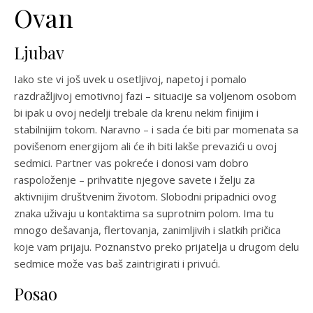
Ovan
Ljubav
Iako ste vi još uvek u osetljivoj, napetoj i pomalo
razdražljivoj emotivnoj fazi – situacije sa voljenom osobom
bi ipak u ovoj nedelji trebale da krenu nekim finijim i
stabilnijim tokom. Naravno – i sada će biti par momenata sa
povišenom energijom ali će ih biti lakše prevazići u ovoj
sedmici. Partner vas pokreće i donosi vam dobro
raspoloženje – prihvatite njegove savete i želju za
aktivnijim društvenim životom. Slobodni pripadnici ovog
znaka uživaju u kontaktima sa suprotnim polom. Ima tu
mnogo dešavanja, flertovanja, zanimljivih i slatkih pričica
koje vam prijaju. Poznanstvo preko prijatelja u drugom delu
sedmice može vas baš zaintrigirati i privući.
Posao