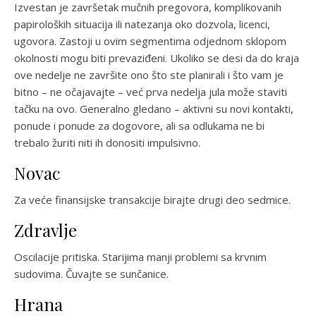
Izvestan je završetak mučnih pregovora, komplikovanih
papiroloških situacija ili natezanja oko dozvola, licenci,
ugovora. Zastoji u ovim segmentima odjednom sklopom
okolnosti mogu biti prevaziđeni. Ukoliko se desi da do kraja
ove nedelje ne završite ono što ste planirali i što vam je
bitno – ne očajavajte – već prva nedelja jula može staviti
tačku na ovo. Generalno gledano – aktivni su novi kontakti,
ponude i ponude za dogovore, ali sa odlukama ne bi
trebalo žuriti niti ih donositi impulsivno.
Novac
Za veće finansijske transakcije birajte drugi deo sedmice.
Zdravlje
Oscilacije pritiska. Starijima manji problemi sa krvnim
sudovima. Čuvajte se sunčanice.
Hrana