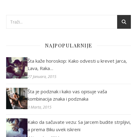
NAJPOPULARNIJE
Šta kaže horoskop: Kako odvesti u krevet Jarca,
Lava, Raka…
27 Januara, 2015
Šta je podznak i kako vas opisuje vaša
kombinacija znaka i podznaka
3 Marta, 2015
Kako da sačuvate vezu: Sa Jarcem budite strpljivi,
a prema Biku uvek iskreni