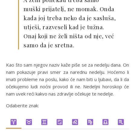
muški prijatelj, ne momak. Onda
kada joj treba neko da je sasluša,
utješi, razveseli kad je tužna.
Onaj koji ne želi ništa od nje, već
samo da je sretna.
Kao što sam njegov naziv kaže piše se za nedelju dana. On
nam pokazuje pravi smer za narednu nedelju. Hoćemo li
imati probleme na poslu, kako će nam biti u ljubavi, da li da
očekujemo ludi noćni provod ili ne. Nedeljni horoskop će
nam uvek reći kakvo nas zdravlje očekuje te nedelje.
Odaberite znak: