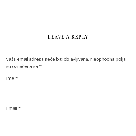
LEAVE A REPLY
Vaša email adresa neće biti objavljivana.
Neophodna polja
su označena sa
*
Ime
*
Email
*