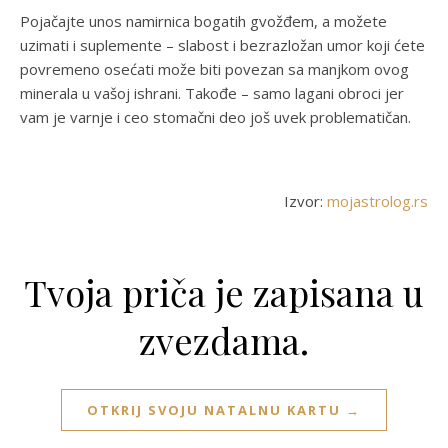
Pojačajte unos namirnica bogatih gvožđem, a možete
uzimati i suplemente – slabost i bezrazložan umor koji ćete
povremeno osećati može biti povezan sa manjkom ovog
minerala u vašoj ishrani. Takođe – samo lagani obroci jer
vam je varnje i ceo stomačni deo još uvek problematičan.
Izvor:
mojastrolog.rs
Tvoja priča je zapisana u
zvezdama.
OTKRIJ SVOJU NATALNU KARTU →