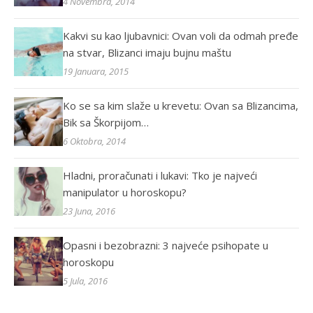
4 Novembra, 2014
Kakvi su kao ljubavnici: Ovan voli da odmah pređe
na stvar, Blizanci imaju bujnu maštu
19 Januara, 2015
Ko se sa kim slaže u krevetu: Ovan sa Blizancima,
Bik sa Škorpijom…
6 Oktobra, 2014
Hladni, proračunati i lukavi: Tko je najveći
manipulator u horoskopu?
23 Juna, 2016
Opasni i bezobrazni: 3 najveće psihopate u
horoskopu
5 Jula, 2016