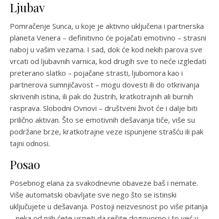
Ljubav
Pomračenje Sunca, u koje je aktivno uključena i partnerska
planeta Venera – definitivno će pojačati emotivno – strasni
naboj u vašim vezama. I sad, dok će kod nekih parova sve
vrcati od ljubavnih varnica, kod drugih sve to neće izgledati
preterano slatko – pojačane strasti, ljubomora kao i
partnerova sumnjičavost – mogu dovesti ili do otkrivanja
skrivenih istina, ili pak do žustrih, kratkotrajnih ali burnih
rasprava. Slobodni Ovnovi – društveni život će i dalje biti
prilično aktivan. Što se emotivnih dešavanja tiče, više su
podržane brze, kratkotrajne veze ispunjene strašću ili pak
tajni odnosi.
Posao
Posebnog elana za svakodnevne obaveze baš i nemate.
Više automatski obavljate sve nego što se istinski
uključujete u dešavanja. Postoji neizvesnost po više pitanja
– neka od njih ćete uspeti da rešite dogovorno i to već u