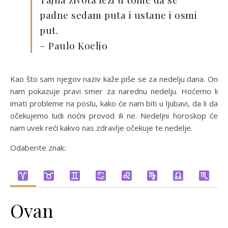
padne sedam puta i ustane i osmi
put.
– Paulo Koeljo
Kao što sam njegov naziv kaže piše se za nedelju dana. On
nam pokazuje pravi smer za narednu nedelju. Hoćemo li
imati probleme na poslu, kako će nam biti u ljubavi, da li da
očekujemo ludi noćni provod ili ne. Nedeljni horoskop će
nam uvek reći kakvo nas zdravlje očekuje te nedelje.
Odaberite znak:
Ovan