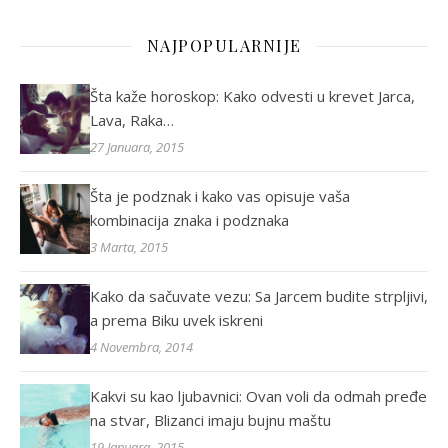
NAJPOPULARNIJE
Šta kaže horoskop: Kako odvesti u krevet Jarca,
Lava, Raka…
27 Januara, 2015
Šta je podznak i kako vas opisuje vaša
kombinacija znaka i podznaka
3 Marta, 2015
Kako da sačuvate vezu: Sa Jarcem budite strpljivi,
a prema Biku uvek iskreni
4 Novembra, 2014
Kakvi su kao ljubavnici: Ovan voli da odmah pređe
na stvar, Blizanci imaju bujnu maštu
19 Januara, 2015