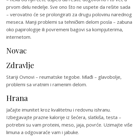
prvom delu nedelje. Sve ono što ne uspete da rešite sada
– verovatno će se prolongirati za drugu polovinu narednog
meseca. Manji problemi sa tehničkim delom posla – zabuna
oko papirologije ili povremeni bagovi sa kompjuterima,
internetom.
Novac
Zdravlje
Stariji Ovnovi – reumatske tegobe. Mlađi – glavobolje,
problemi sa vratnim i ramenim delom.
Hrana
Jačajte imunitet kroz kvalitetnu i redovnu ishranu.
Izbegavajte prazne kalorije iz šećera, slatkiša, testa –
potrebni su vam proteini, meso, jaja, povrće. Uzimajte više
limuna a odgovaraće vam i jabuke.