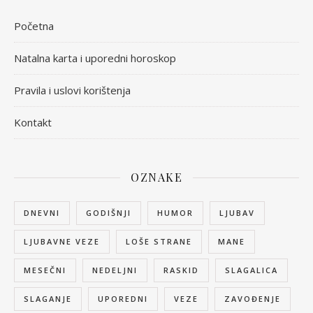
Početna
Natalna karta i uporedni horoskop
Pravila i uslovi korištenja
Kontakt
OZNAKE
DNEVNI
GODIŠNJI
HUMOR
LJUBAV
LJUBAVNE VEZE
LOŠE STRANE
MANE
MESEČNI
NEDELJNI
RASKID
SLAGALICA
SLAGANJE
UPOREDNI
VEZE
ZAVOĐENJE