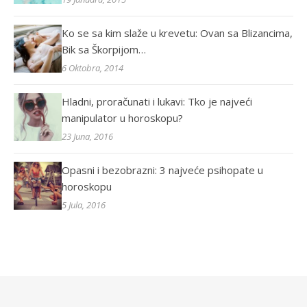
Ko se sa kim slaže u krevetu: Ovan sa Blizancima,
Bik sa Škorpijom…
6 Oktobra, 2014
Hladni, proračunati i lukavi: Tko je najveći
manipulator u horoskopu?
23 Juna, 2016
Opasni i bezobrazni: 3 najveće psihopate u
horoskopu
5 Jula, 2016