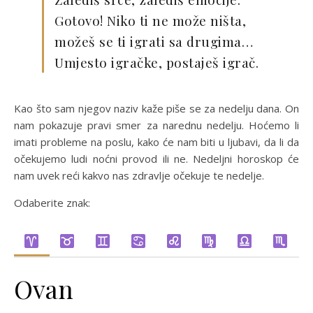
Gotovo! Niko ti ne može ništa,
možeš se ti igrati sa drugima…
Umjesto igračke, postaješ igrač.
Kao što sam njegov naziv kaže piše se za nedelju dana. On
nam pokazuje pravi smer za narednu nedelju. Hoćemo li
imati probleme na poslu, kako će nam biti u ljubavi, da li da
očekujemo ludi noćni provod ili ne. Nedeljni horoskop će
nam uvek reći kakvo nas zdravlje očekuje te nedelje.
Odaberite znak:
Ovan