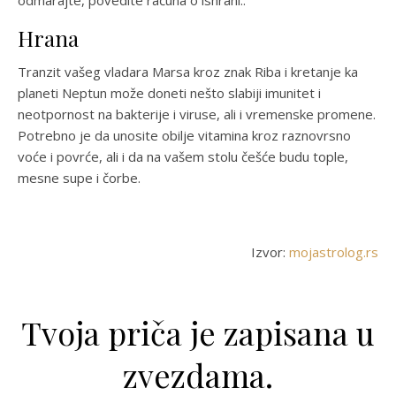
odmarajte, povedite računa o ishrani..
Hrana
Tranzit vašeg vladara Marsa kroz znak Riba i kretanje ka
planeti Neptun može doneti nešto slabiji imunitet i
neotpornost na bakterije i viruse, ali i vremenske promene.
Potrebno je da unosite obilje vitamina kroz raznovrsno
voće i povrće, ali i da na vašem stolu češće budu tople,
mesne supe i čorbe.
Izvor:
mojastrolog.rs
Tvoja priča je zapisana u
zvezdama.