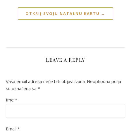
OTKRIJ SVOJU NATALNU KARTU →
LEAVE A REPLY
Vaša email adresa neće biti objavljivana.
Neophodna polja
su označena sa
*
Ime
*
Email
*