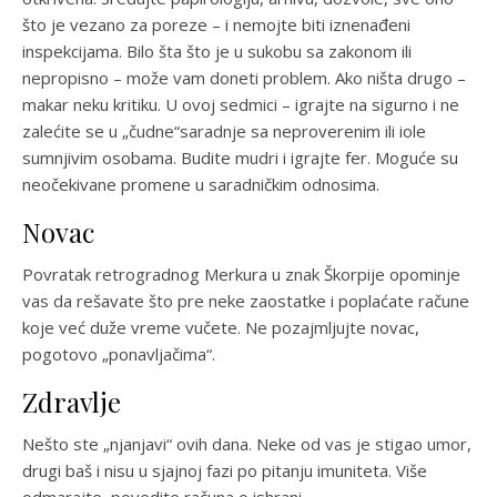
što je vezano za poreze – i nemojte biti iznenađeni
inspekcijama. Bilo šta što je u sukobu sa zakonom ili
nepropisno – može vam doneti problem. Ako ništa drugo –
makar neku kritiku. U ovoj sedmici – igrajte na sigurno i ne
zalećite se u „čudne“saradnje sa neproverenim ili iole
sumnjivim osobama. Budite mudri i igrajte fer. Moguće su
neočekivane promene u saradničkim odnosima.
Novac
Povratak retrogradnog Merkura u znak Škorpije opominje
vas da rešavate što pre neke zaostatke i poplaćate račune
koje već duže vreme vučete. Ne pozajmljujte novac,
pogotovo „ponavljačima“.
Zdravlje
Nešto ste „njanjavi“ ovih dana. Neke od vas je stigao umor,
drugi baš i nisu u sjajnoj fazi po pitanju imuniteta. Više