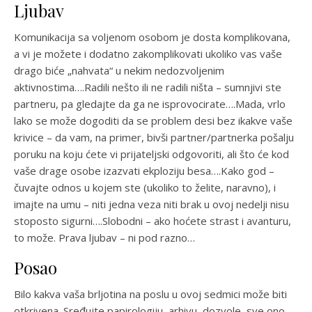
Ljubav
Komunikacija sa voljenom osobom je dosta komplikovana,
a vi je možete i dodatno zakomplikovati ukoliko vas vaše
drago biće „nahvata“ u nekim nedozvoljenim
aktivnostima….Radili nešto ili ne radili ništa – sumnjivi ste
partneru, pa gledajte da ga ne isprovocirate….Mada, vrlo
lako se može dogoditi da se problem desi bez ikakve vaše
krivice – da vam, na primer, bivši partner/partnerka pošalju
poruku na koju ćete vi prijateljski odgovoriti, ali što će kod
vaše drage osobe izazvati ekploziju besa….Kako god –
čuvajte odnos u kojem ste (ukoliko to želite, naravno), i
imajte na umu – niti jedna veza niti brak u ovoj nedelji nisu
stoposto sigurni….Slobodni – ako hoćete strast i avanturu,
to može. Prava ljubav – ni pod razno…
Posao
Bilo kakva vaša brljotina na poslu u ovoj sedmici može biti
otkrivena. Sređujte papirologiju, arhivu, dozvole, sve ono