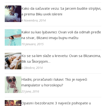
Kako da sačuvate vezu: Sa Jarcem budite strpljivi,
a prema Biku uvek iskreni
4 Novembra, 2014
Kakvi su kao ljubavnici: Ovan voli da odmah pređe
na stvar, Blizanci imaju bujnu maštu
19 Januara, 2015
Ko se sa kim slaže u krevetu: Ovan sa Blizancima,
Bik sa Škorpijom…
6 Oktobra, 2014
Hladni, proračunati i lukavi: Tko je najveći
manipulator u horoskopu?
23 Juna, 2016
Opasni i bezobrazni: 3 najveće psihopate u