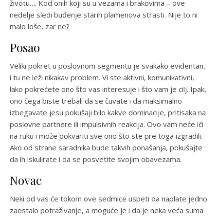
životu…. Kod onih koji su u vezama i brakovima – ove
nedelje sledi buđenje starih plamenova strasti. Nije to ni
malo loše, zar ne?
Posao
Veliki pokret u poslovnom segmentu je svakako evidentan,
i tu ne leži nikakav problem. Vi ste aktivni, komunikativni,
lako pokrećete ono što vas interesuje i što vam je cilj. Ipak,
ono čega biste trebali da se čuvate i da maksimalno
izbegavate jesu pokušaji bilo kakve dominacije, pritisaka na
poslovne partnere ili impulsivnih reakcija. Ovo vam neće ići
na ruku i može pokvariti sve ono što ste pre toga izgradili.
Ako od strane saradnika bude takvih ponašanja, pokušajte
da ih iskulirate i da se posvetite svojim obavezama.
Novac
Neki od vas će tokom ove sedmice uspeti da naplate jedno
zaostalo potraživanje, a moguće je i da je neka veća suma