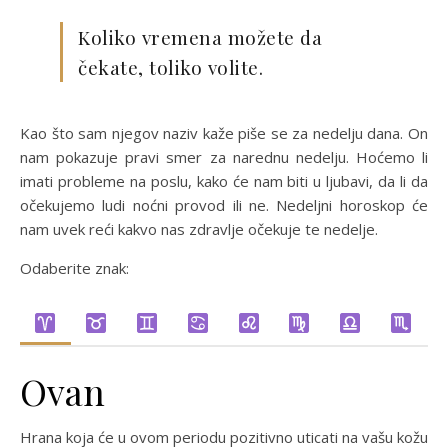
Koliko vremena možete da
čekate, toliko volite.
Kao što sam njegov naziv kaže piše se za nedelju dana. On
nam pokazuje pravi smer za narednu nedelju. Hoćemo li
imati probleme na poslu, kako će nam biti u ljubavi, da li da
očekujemo ludi noćni provod ili ne. Nedeljni horoskop će
nam uvek reći kakvo nas zdravlje očekuje te nedelje.
Odaberite znak:
Ovan
Hrana koja će u ovom periodu pozitivno uticati na vašu kožu