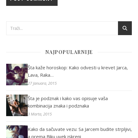
NAJPOPULARNIJE
Šta kaže horoskop: Kako odvesti u krevet Jarca,
Lava, Raka…
27 Januara, 2015
Šta je podznak i kako vas opisuje vaša
kombinacija znaka i podznaka
3 Marta, 2015
Kako da sačuvate vezu: Sa Jarcem budite strpljivi,
a prema Biku uvek iskreni