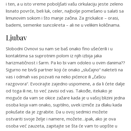
i ten, a u isto vreme poboljšati vašu cirkulaciju jeste zeleno
lisnato povrće, beli luk, celer, najbolje pomešano u salati sa
limunovim sokom i što manje začina. Za grickalice – orasi,
bademi, semenke suncokreta – ali ne u velikim količinama.
Ljubav
Slobodni Ovnovi su nam se baš onako fino ušećerili i u
kontaktima sa suprotnim polom iz njih izbija jaka
harizmatičnost i šarm. Pa ko bi vam odoleo u ovim danima??
Sigurno ne bivši partner koji će onako „slučajno“ naleteti na
vas i odmah vas pozvati na neko pićence ili „čašicu
razgovora“. Evocirajte zajedno uspomene, a da li ćete dalje
od toga ili ne, to već zavisi od vas. Takođe, itekako je
moguće da vam se okice zažare kada je u vašoj blizini jedna
osoba koja vam onako, suptilno, uvek izmiče za dlaku kada
pokušate da je zgrabite. Da u ovoj sedmici možete
ostvariti svoje želje i namere, možete…ipak, ako je ova
osoba već zauzeta, zapitajte se šta će vam to uopšte u