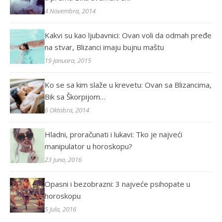
4 Novembra, 2014
Kakvi su kao ljubavnici: Ovan voli da odmah pređe
na stvar, Blizanci imaju bujnu maštu
19 Januara, 2015
Ko se sa kim slaže u krevetu: Ovan sa Blizancima,
Bik sa Škorpijom…
6 Oktobra, 2014
Hladni, proračunati i lukavi: Tko je najveći
manipulator u horoskopu?
23 Juna, 2016
Opasni i bezobrazni: 3 najveće psihopate u
horoskopu
5 Jula, 2016