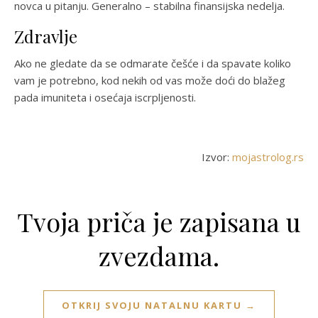
novca u pitanju. Generalno – stabilna finansijska nedelja.
Zdravlje
Ako ne gledate da se odmarate češće i da spavate koliko
vam je potrebno, kod nekih od vas može doći do blažeg
pada imuniteta i osećaja iscrpljenosti.
Izvor:
mojastrolog.rs
Tvoja priča je zapisana u
zvezdama.
OTKRIJ SVOJU NATALNU KARTU →