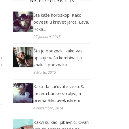
NAJPOPULARNIJE
Šta kaže horoskop: Kako
odvesti u krevet Jarca, Lava,
Raka…
27 Januara, 2015
Šta je podznak i kako vas
u.
opisuje vaša kombinacija
ni
znaka i podznaka
3 Marta, 2015
Kako da sačuvate vezu: Sa
Jarcem budite strpljivi, a
prema Biku uvek iskreni
4 Novembra, 2014
Kakvi su kao ljubavnici: Ovan