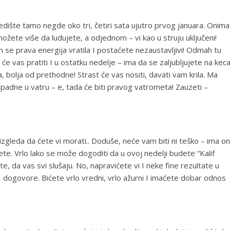
 sedište tamo negde oko tri, četiri sata ujutro prvog januara. Onima
možete više da ludujete, a odjednom – vi kao u struju uključeni!
 se prava energija vratila I postaćete nezaustavljivi! Odmah tu
 će vas pratiti I u ostatku nedelje – ima da se zaljubljujete na kec
, bolja od prethodne! Strast će vas nositi, davati vam krila. Ma
a padne u vatru – e, tada će biti pravog vatrometa! Zauzeti –
izgleda da ćete vi morati.. Doduše, neće vam biti ni teško – ima o
te. Vrlo lako se može dogoditi da u ovoj nedelji budete “Kalif
, da vas svi slušaju. No, napravićete vi I neke fine rezultate u
 dogovore. Bićete vrlo vredni, vrlo ažurni I imaćete dobar odnos