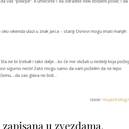
iti da vas “pokrpe”. A umećete I da odradite neki dodatni poslić I da
o oko vikenda ulazi u znak Jarca – stariji Ovnovi mogu imati manjih
ta ne bi trebali i tako dalje….ko će me slušati u nedelji koja počin
ovi sigurno neće! Zato mogu samo da vam poželim da se lepo
u čemu….da vas glava ne boli…
Izvor:
mojastrolog.
e zapisana u zvezdama.