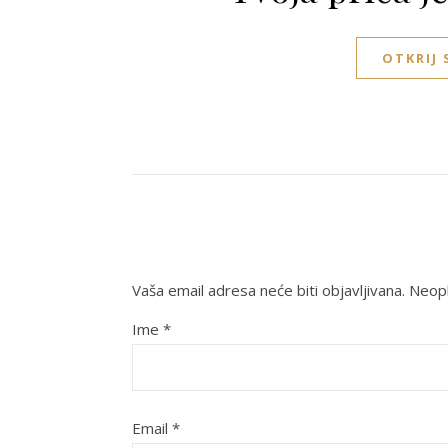
OTKRIJ
Vaša email adresa neće biti objavljivana.
Neoph
Ime
*
Email
*