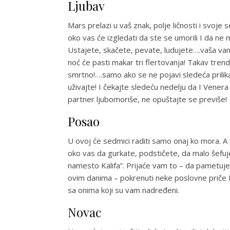
Ljubav
Mars prelazi u vaš znak, polje ličnosti i svoje
oko vas će izgledati da ste se umorili I da ne 
Ustajete, skačete, pevate, ludujete….vaša vam
noć će pasti makar tri flertovanja! Takav trend
smrtno!….samo ako se ne pojavi sledeća prilika
uživajte! I čekajte sledeću nedelju da I Vener
partner ljubomoriše, ne opuštajte se previše!
Posao
U ovoj će sedmici raditi samo onaj ko mora. A 
oko vas da gurkate, podstičete, da malo šefuje
namesto Kalifa”. Prijaće vam to – da pametujete
ovim danima – pokrenuti neke poslovne priče I
sa onima koji su vam nadređeni.
Novac