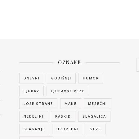
OZNAKE
DNEVNI
GODIŠNJI
HUMOR
LJUBAV
LJUBAVNE VEZE
LOŠE STRANE
MANE
MESEČNI
NEDELJNI
RASKID
SLAGALICA
SLAGANJE
UPOREDNI
VEZE