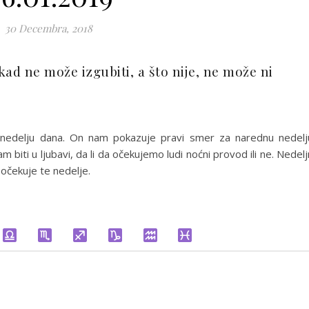
30 Decembra, 2018
ad ne može izgubiti, a što nije, ne može ni
nedelju dana. On nam pokazuje pravi smer za narednu nedelj
biti u ljubavi, da li da očekujemo ludi noćni provod ili ne. Nedelj
očekuje te nedelje.