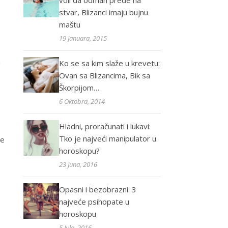
voli da odmah pređe na
stvar, Blizanci imaju bujnu
maštu
19 Januara, 2015
a
Ko se sa kim slaže u krevetu:
Ovan sa Blizancima, Bik sa
Škorpijom…
6 Oktobra, 2014
Hladni, proračunati i lukavi:
Tko je najveći manipulator u
ne
horoskopu?
23 Juna, 2016
Opasni i bezobrazni: 3
najveće psihopate u
horoskopu
5 Jula, 2016