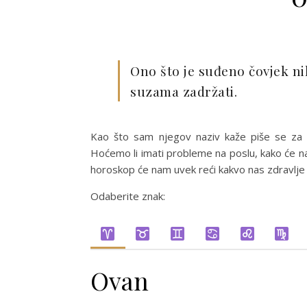
Ono što je suđeno čovjek nik
suzama zadržati.
Kao što sam njegov naziv kaže piše se za 
Hoćemo li imati probleme na poslu, kako će nam 
horoskop će nam uvek reći kakvo nas zdravlje 
Odaberite znak:
Ovan