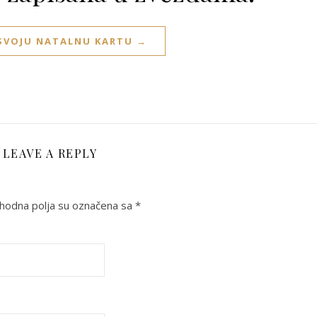
 SVOJU NATALNU KARTU →
LEAVE A REPLY
odna polja su označena sa
*