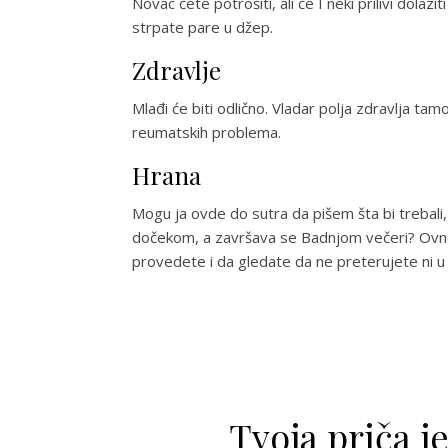
Novac ćete potrošiti, ali će I neki prilivi dolaz
strpate pare u džep.
Zdravlje
Mlađi će biti odlično. Vladar polja zdravlja tam
reumatskih problema.
Hrana
Mogu ja ovde do sutra da pišem šta bi trebali, š
dočekom, a završava se Badnjom večeri? Ovn
provedete i da gledate da ne preterujete ni 
Tvoja priča j