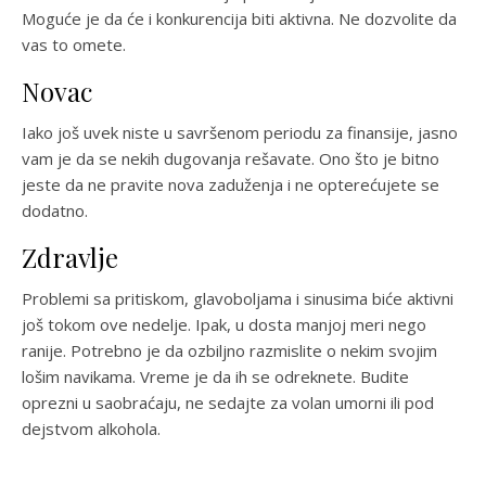
Moguće je da će i konkurencija biti aktivna. Ne dozvolite da
vas to omete.
Novac
Iako još uvek niste u savršenom periodu za finansije, jasno
vam je da se nekih dugovanja rešavate. Ono što je bitno
jeste da ne pravite nova zaduženja i ne opterećujete se
dodatno.
Zdravlje
Problemi sa pritiskom, glavoboljama i sinusima biće aktivni
još tokom ove nedelje. Ipak, u dosta manjoj meri nego
ranije. Potrebno je da ozbiljno razmislite o nekim svojim
lošim navikama. Vreme je da ih se odreknete. Budite
oprezni u saobraćaju, ne sedajte za volan umorni ili pod
dejstvom alkohola.