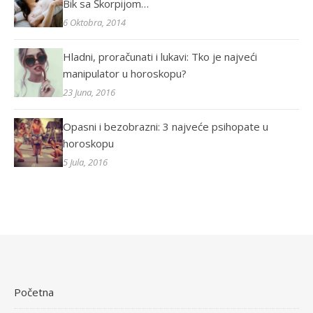
Bik sa Škorpijom…
6 Oktobra, 2014
Hladni, proračunati i lukavi: Tko je najveći
manipulator u horoskopu?
23 Juna, 2016
Opasni i bezobrazni: 3 najveće psihopate u
horoskopu
5 Jula, 2016
Početna