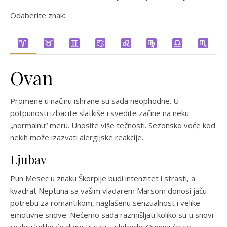
Odaberite znak:
Ovan
Promene u načinu ishrane su sada neophodne. U
potpunosti izbacite slatkiše i svedite začine na neku
„normalnu“ meru. Unosite više tečnosti. Sezonsko voće kod
nekih može izazvati alergijske reakcije.
Ljubav
Pun Mesec u znaku Škorpije budi intenzitet i strasti, a
kvadrat Neptuna sa vašim vladarem Marsom donosi jaču
potrebu za romantikom, naglašenu senzualnost i velike
emotivne snove. Nećemo sada razmišljati koliko su ti snovi