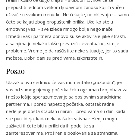
realni i koliko će dugo trajati – slobodni Ovnovi će se
prepustiti jednom velikom ljubavnom zanosu koji ih vuče i
uživaće u svakom trenutku. Ne čekajte, ne oklevajte – samo
ćete se kajati zbog propuštenih prilika. Ukoliko ste u
emotivnoj vezi – sve izleda mnogo bolje nego inače.
Između vas i partnera ponovo su se aktivirale jake strasti,
a sa njima je nekako lakše prevazići i eventualne, sitnije
probleme. Vreme je da raščistite neke situacije, jer to sada
možete. Dobri dani su pred vama, iskoristite ih.
Posao
Ulazak u ovu sedmicu će vas momentalno „razbuditi“, jer
vas od samog njenog početka čeka ogroman broj obaveza,
i nešto lošije sporazumevanje sa poslovnim saradnicima i
partnerima. I pored napetog početka, ostatak radne
nedelje je dosta stabilan i miran – pred vama su dani kada
ste puni ideja, kada neka vaša kreativna rešenja mogu
zaživeti ili ćete biti u prilici da ih podelite sa
zainteresovanima. Proširenje poslovanja sa strancima.