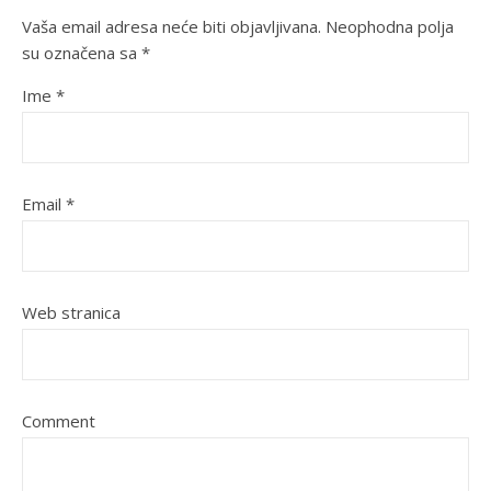
Vaša email adresa neće biti objavljivana.
Neophodna polja
su označena sa
*
Ime
*
Email
*
Web stranica
Comment