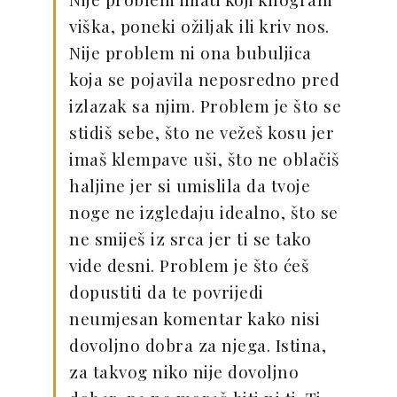
viška, poneki ožiljak ili kriv nos.
Nije problem ni ona bubuljica
koja se pojavila neposredno pred
izlazak sa njim. Problem je što se
stidiš sebe, što ne vežeš kosu jer
imaš klempave uši, što ne oblačiš
haljine jer si umislila da tvoje
noge ne izgledaju idealno, što se
ne smiješ iz srca jer ti se tako
vide desni. Problem je što ćeš
dopustiti da te povrijedi
neumjesan komentar kako nisi
dovoljno dobra za njega. Istina,
za takvog niko nije dovoljno