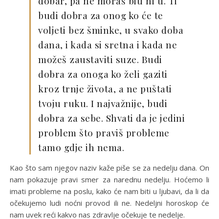
dobar, pa ne moraš biti ni ti. Ti
budi dobra za onog ko će te
voljeti bez šminke, u svako doba
dana, i kada si sretna i kada ne
možeš zaustaviti suze. Budi
dobra za onoga ko želi gaziti
kroz trnje života, a ne puštati
tvoju ruku. I najvažnije, budi
dobra za sebe. Shvati da je jedini
problem što praviš probleme
tamo gdje ih nema.
Kao što sam njegov naziv kaže piše se za nedelju dana. On
nam pokazuje pravi smer za narednu nedelju. Hoćemo li
imati probleme na poslu, kako će nam biti u ljubavi, da li da
očekujemo ludi noćni provod ili ne. Nedeljni horoskop će
nam uvek reći kakvo nas zdravlje očekuje te nedelje.