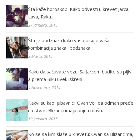
Šta kaže horoskop: Kako odvesti u krevet Jarca,
Lava, Raka…
27 Januara, 2015
Šta je podznak i kako vas opisuje vaša
kombinacija znaka i podznaka
3 Marta, 2015
Kako da sačuvate vezu: Sa Jarcem budite strpljivi,
a prema Biku uvek iskreni
4 Novembra, 2014
Kakvi su kao ljubavnici: Ovan voli da odmah pređe
na stvar, Blizanci imaju bujnu maštu
19 Januara, 2015
Ko se sa kim slaže u krevetu: Ovan sa Blizancima,