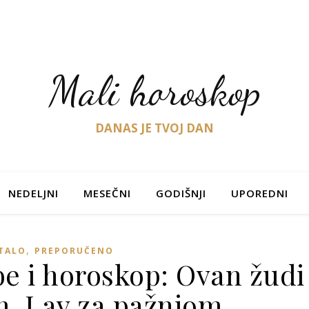
Mali horoskop
DANAS JE TVOJ DAN
NEDELJNI
MESEČNI
GODIŠNJI
UPOREDNI
,
TALO
PREPORUČENO
e i horoskop: Ovan žudi
m, Lav za pažnjom