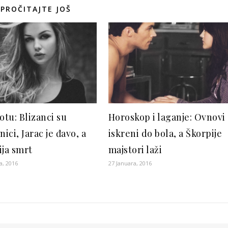
PROČITAJTE JOŠ
otu: Blizanci su
Horoskop i laganje: Ovnovi
nici, Jarac je đavo, a
iskreni do bola, a Škorpije
ija smrt
majstori laži
a, 2016
27 Januara, 2016