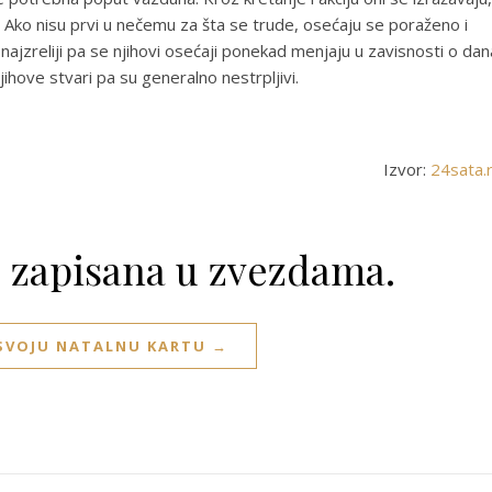
. Ako nisu prvi u nečemu za šta se trude, osećaju se poraženo i
najzreliji pa se njihovi osećaji ponekad menjaju u zavisnosti o dan
jihove stvari pa su generalno nestrpljivi.
Izvor:
24sata.
e zapisana u zvezdama.
 SVOJU NATALNU KARTU →