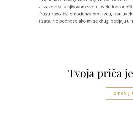
a izazovi su u njihovom svetu uvek dobrodošli
frustrirano. Na emocionalnom nivou, nisu uvek 
i sata. Ne podnose ako im se drugi petljaju u n
Tvoja priča j
OTKRIJ