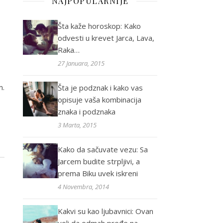
NAJPOPULARNIJE
Šta kaže horoskop: Kako
odvesti u krevet Jarca, Lava,
Raka…
27 Januara, 2015
m.
Šta je podznak i kako vas
opisuje vaša kombinacija
znaka i podznaka
3 Marta, 2015
Kako da sačuvate vezu: Sa
Jarcem budite strpljivi, a
prema Biku uvek iskreni
4 Novembra, 2014
Kakvi su kao ljubavnici: Ovan