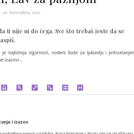
20 Novembra, 2015
a ti nije ni do čega. Sve što trebaš jeste da se
aspiš.
 najbitnija sigurnost, vodeni žude za ljubavlju i prihvatanje
ne izazovi…
anje i izazov
 potrebna poput vazduha. Kroz kretanje i akciju oni se izražavaju,