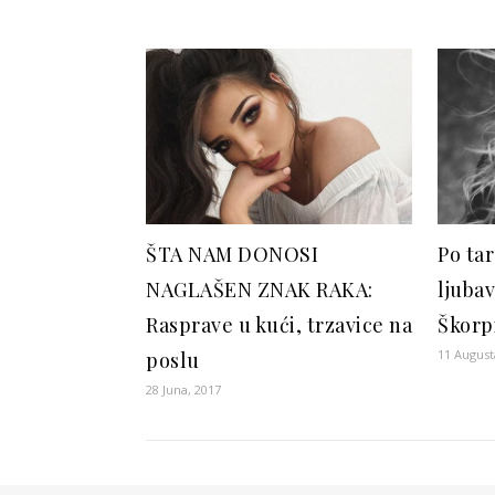
ŠTA NAM DONOSI
Po tar
NAGLAŠEN ZNAK RAKA:
ljubav
Rasprave u kući, trzavice na
Škorp
11 August
poslu
28 Juna, 2017