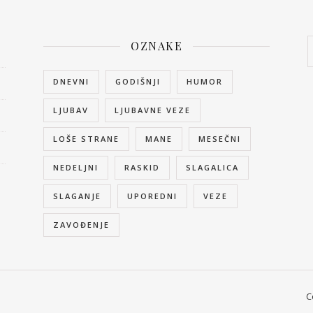
OZNAKE
DNEVNI
GODIŠNJI
HUMOR
LJUBAV
LJUBAVNE VEZE
LOŠE STRANE
MANE
MESEČNI
NEDELJNI
RASKID
SLAGALICA
SLAGANJE
UPOREDNI
VEZE
ZAVOĐENJE
C