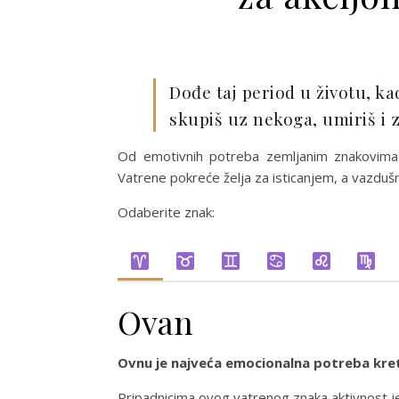
Dođe taj period u životu, kad
skupiš uz nekoga, umiriš i z
Od emotivnih potreba zemljanim znakovima je
Vatrene pokreće želja za isticanjem, a vazduš
Odaberite znak:
Ovan
Ovnu je najveća emocionalna potreba kret
Pripadnicima ovog vatrenog znaka aktivnost je