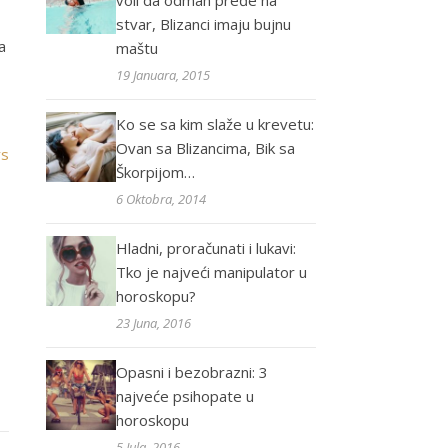
voli da odmah pređe na
stvar, Blizanci imaju bujnu
a
maštu
19 Januara, 2015
Ko se sa kim slaže u krevetu:
Ovan sa Blizancima, Bik sa
rs
Škorpijom…
6 Oktobra, 2014
Hladni, proračunati i lukavi:
Tko je najveći manipulator u
horoskopu?
23 Juna, 2016
Opasni i bezobrazni: 3
najveće psihopate u
horoskopu
5 Jula, 2016