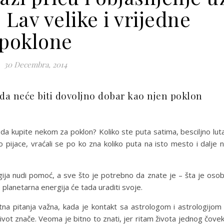
 Lav velike i vrijedne
poklone
30 Decembra, 2014
ada neće biti dovoljno dobar kao njen poklon
li da kupite nekom za poklon? Koliko ste puta satima, besciljno luta
o pijace, vraćali se po ko zna koliko puta na isto mesto i dalje 
gija nudi pomoć, a sve što je potrebno da znate je – šta je oso
planetarna energija će tada uraditi svoje.
otna pitanja važna, kada je kontakt sa astrologom i astrologijom
 život znače. Veoma je bitno to znati, jer ritam života jednog čove