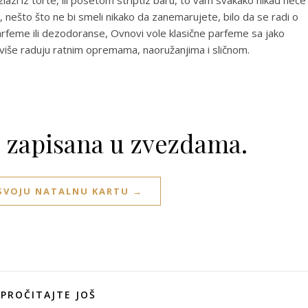
lazi iz torte, ili posetom striptiz baru, to vam svakako nikad neće
, nešto što ne bi smeli nikako da zanemarujete, bilo da se radi o
parfeme ili dezodoranse, Ovnovi vole klasične parfeme sa jako
više raduju ratnim opremama, naoružanjima i sličnom.
e zapisana u zvezdama.
 SVOJU NATALNU KARTU →
PROČITAJTE JOŠ