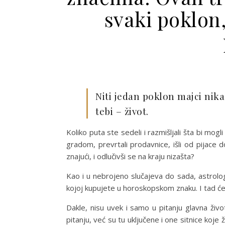
svaki poklon,
Niti jedan poklon majci nik
tebi – život.
Koliko puta ste sedeli i razmišljali šta bi mog
gradom, prevrtali prodavnice, išli od pijace d
znajući, i odlučivši se na kraju nizašta?
Kao i u nebrojeno slučajeva do sada, astrolo
kojoj kupujete u horoskopskom znaku. I tad će 
Dakle, nisu uvek i samo u pitanju glavna živ
pitanju, već su tu uključene i one sitnice koje