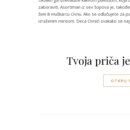
Ukoliko ga iznenadite kakvom plavušom, koja iz
zaboraviti. Asortiman iz sex šopova je, takođe
ženi ili muškarcu Ovnu. Ako se odlučujete za 
izraženim mirisom. Deca Ovnići svakako se naj
Tvoja priča j
OTKRIJ