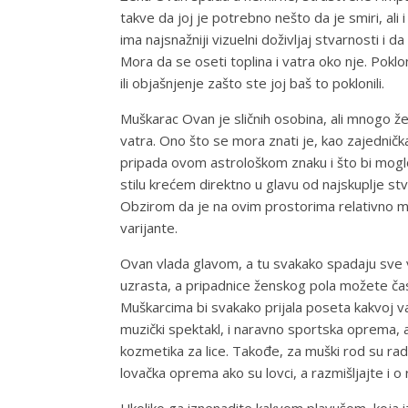
takve da joj je potrebno nešto da je smiri, al
ima najsnažniji vizuelni doživljaj stvarnosti i 
Mora da se oseti toplina i vatra oko nje. Poklo
ili objašnjenje zašto ste joj baš to poklonili.
Muškarac Ovan je sličnih osobina, ali mnogo že
vatra. Ono što se mora znati je, kao zajednič
pripada ovom astrološkom znaku i što bi mogl
stilu krećem direktno u glavu od najskuplje stva
Obzirom da je na ovim prostorima relativno mal
varijante.
Ovan vlada glavom, a tu svakako spadaju sve vr
uzrasta, a pripadnice ženskog pola možete čast
Muškarcima bi svakako prijala poseta kakvoj važn
muzički spektakl, i naravno sportska oprema, ali 
kozmetika za lice. Takođe, za muški rod su rado 
lovačka oprema ako su lovci, a razmišljajte i o