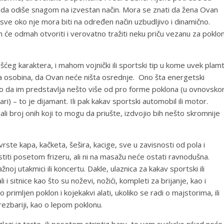
i i da odiše snagom na izvestan način. Mora se znati da žena Ovan
da sve oko nje mora biti na određen način uzbudljivo i dinamično.
n će odmah otvoriti i verovatno tražiti neku priču vezanu za poklo
šćeg karaktera, i mahom vojnički ili sportski tip u kome uvek plamt
ka osobina, da Ovan neće ništa osrednje. Ono šta energetski
o da im predstavlja nešto više od pro forme poklona (u ovnovsk
ri) – to je dijamant. Ili pak kakav sportski automobil ili motor.
i broj onih koji to mogu da priušte, izdvojio bih nešto skromnije
ste kapa, kačketa, šešira, kacige, sve u zavisnosti od pola i
iti posetom frizeru, ali ni na masažu neće ostati ravnodušna.
oj utakmici ili koncertu. Dakle, ulaznica za kakav sportski ili
i sitnice kao što su noževi, nožići, kompleti za brijanje, kao i
primljen poklon i kojekakvi alati, ukoliko se radi o majstorima, ili
 rezbariji, kao o lepom poklonu.