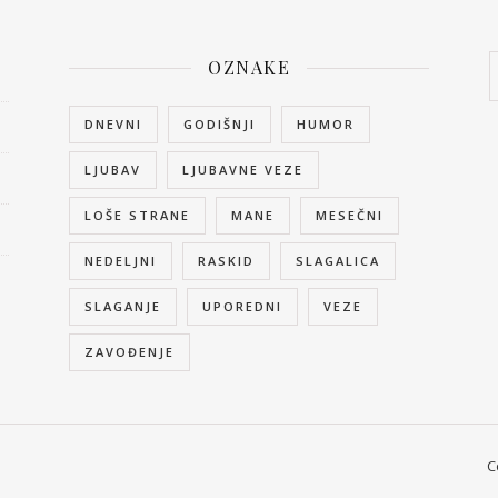
OZNAKE
DNEVNI
GODIŠNJI
HUMOR
LJUBAV
LJUBAVNE VEZE
LOŠE STRANE
MANE
MESEČNI
NEDELJNI
RASKID
SLAGALICA
SLAGANJE
UPOREDNI
VEZE
ZAVOĐENJE
C