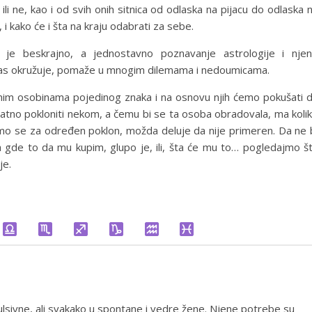
i ili ne, kao i od svih onih sitnica od odlaska na pijacu do odlaska 
i kako će i šta na kraju odabrati za sebe.
i je beskrajno, a jednostavno poznavanje astrologije i nje
 nas okružuje, pomaže u mnogim dilemama i nedoumicama.
im osobinama pojedinog znaka i na osnovu njih ćemo pokušati 
kvatno pokloniti nekom, a čemu bi se ta osoba obradovala, ma koli
mo se za određen poklon, možda deluje da nije primeren. Da ne 
 ma gde to da mu kupim, glupo je, ili, šta će mu to… pogledajmo š
je.
lsivne, ali svakako u spontane i vedre žene. Njene potrebe su