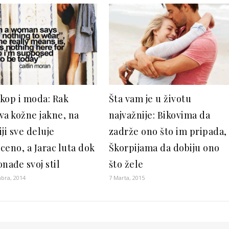
kop i moda: Rak
Šta vam je u životu
va kožne jakne, na
najvažnije: Bikovima da
ji sve deluje
zadrže ono što im pripada,
ceno, a Jarac luta dok
Škorpijama da dobiju ono
nađe svoj stil
što žele
bra, 2014
7 Marta, 2015