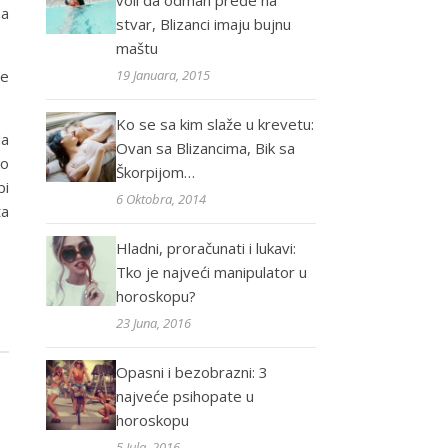
voli da odmah pređe na
na
stvar, Blizanci imaju bujnu
maštu
ne
19 Januara, 2015
Ko se sa kim slaže u krevetu:
da
Ovan sa Blizancima, Bik sa
ko
Škorpijom…
bi
6 Oktobra, 2014
ta
Hladni, proračunati i lukavi:
Tko je najveći manipulator u
horoskopu?
23 Juna, 2016
Opasni i bezobrazni: 3
najveće psihopate u
horoskopu
5 Jula, 2016