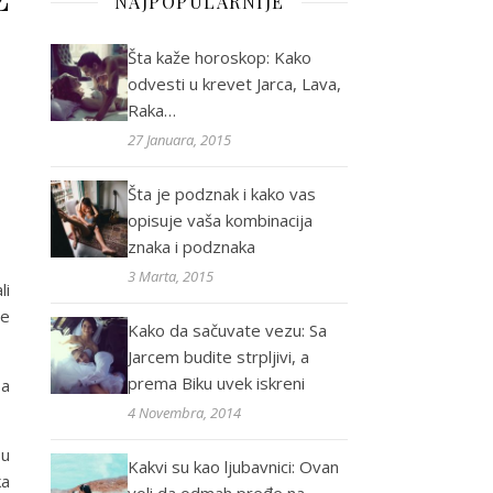
NAJPOPULARNIJE
Šta kaže horoskop: Kako
odvesti u krevet Jarca, Lava,
Raka…
27 Januara, 2015
Šta je podznak i kako vas
opisuje vaša kombinacija
znaka i podznaka
3 Marta, 2015
li
ne
Kako da sačuvate vezu: Sa
Jarcem budite strpljivi, a
prema Biku uvek iskreni
ba
4 Novembra, 2014
 u
Kakvi su kao ljubavnici: Ovan
ka