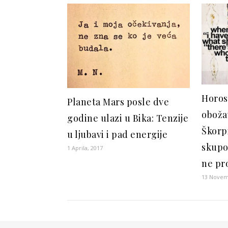
Horos
Planeta Mars posle dve
oboža
godine ulazi u Bika: Tenzije
Škorpi
u ljubavi i pad energije
skupo
1 Aprila, 2017
ne pro
13 Novem