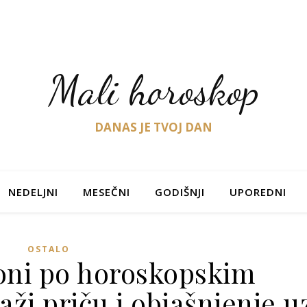
Mali horoskop
DANAS JE TVOJ DAN
NEDELJNI
MESEČNI
GODIŠNJI
UPOREDNI
OSTALO
loni po horoskopskim
ži priču i objašnjenje u