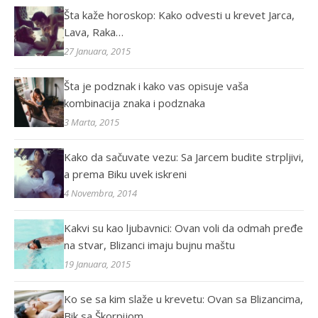
Šta kaže horoskop: Kako odvesti u krevet Jarca,
Lava, Raka…
27 Januara, 2015
Šta je podznak i kako vas opisuje vaša
kombinacija znaka i podznaka
3 Marta, 2015
Kako da sačuvate vezu: Sa Jarcem budite strpljivi,
a prema Biku uvek iskreni
4 Novembra, 2014
Kakvi su kao ljubavnici: Ovan voli da odmah pređe
na stvar, Blizanci imaju bujnu maštu
19 Januara, 2015
Ko se sa kim slaže u krevetu: Ovan sa Blizancima,
Bik sa Škorpijom…