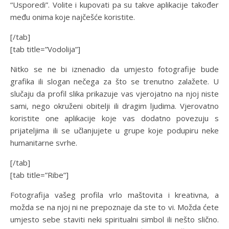
“Usporedi”. Volite i kupovati pa su takve aplikacije također
među onima koje najčešće koristite.
[/tab]
[tab title=”Vodolija”]
Nitko se ne bi iznenadio da umjesto fotografije bude
grafika ili slogan nečega za što se trenutno zalažete. U
slučaju da profil slika prikazuje vas vjerojatno na njoj niste
sami, nego okruženi obitelji ili dragim ljudima. Vjerovatno
koristite one aplikacije koje vas dodatno povezuju s
prijateljima ili se učlanjujete u grupe koje podupiru neke
humanitarne svrhe.
[/tab]
[tab title=”Ribe”]
Fotografija vašeg profila vrlo maštovita i kreativna, a
možda se na njoj ni ne prepoznaje da ste to vi. Možda ćete
umjesto sebe staviti neki spiritualni simbol ili nešto slično.