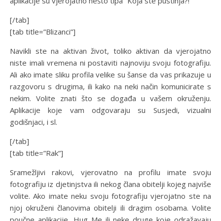
aplikacije su vjerojatno nešto tipa “Koja ste pustinja?!”
[/tab]
[tab title=”Blizanci”]
Navikli ste na aktivan život, toliko aktivan da vjerojatno
niste imali vremena ni postaviti najnoviju svoju fotografiju.
Ali ako imate sliku profila velike su šanse da vas prikazuje u
razgovoru s drugima, ili kako na neki način komunicirate s
nekim. Volite znati što se događa u vašem okruženju.
Aplikacije koje vam odgovaraju su Susjedi, vizualni
godišnjaci, i sl.
[/tab]
[tab title=”Rak”]
Sramežljivi rakovi, vjerovatno na profilu imate svoju
fotografiju iz djetinjstva ili nekog člana obitelji kojeg najviše
volite. Ako imate neku svoju fotografiju vjerojatno ste na
njoj okruženi članovima obitelji ili dragim osobama. Volite
poučne aplikacije, Hug Me ili neke druge koje odražavaju