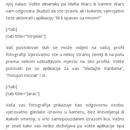
njoj nalazi. Volite dinamiku pa Mafia Wars ili Vamire Wars
vam odgovara. Budući da ste izravni, ali i koketni, vjerojatno
ćete aktivirati i aplikaciju “Bi li spavao sa mnom?”
[/tab]
[tab title=”Strijelac”]
Vaš pustolovan duh se može vidjeti na vašoj profil
fotografiji. Vjerovatno ste u nekoj stranoj zemlji ili na putu
prema nekom uzbudljivom mjestu na slici profila. Volite
putovati pa su aplikacija za vas “Vladajte Karibima”,
“Putujući mozak” i sl..
[/tab]
[tab title=”Jarac”]
Vaša vas fotografija prikazuje kao odgovornu osobu.
vjerovatno gledate izravno u kameru, bez kreveljenja ili
ikakvih smetnji, s vrlo samopouzdanim izrazom lica. Važno
je znati kako vas netko doživljava pa volite aplikacije tipa