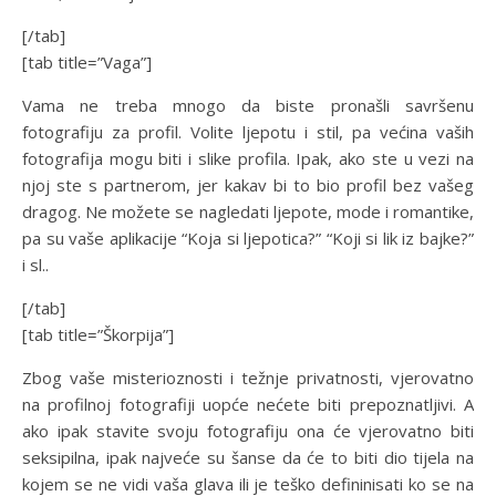
[/tab]
[tab title=”Vaga”]
Vama ne treba mnogo da biste pronašli savršenu
fotografiju za profil. Volite ljepotu i stil, pa većina vaših
fotografija mogu biti i slike profila. Ipak, ako ste u vezi na
njoj ste s partnerom, jer kakav bi to bio profil bez vašeg
dragog. Ne možete se nagledati ljepote, mode i romantike,
pa su vaše aplikacije “Koja si ljepotica?” “Koji si lik iz bajke?”
i sl..
[/tab]
[tab title=”Škorpija”]
Zbog vaše misterioznosti i težnje privatnosti, vjerovatno
na profilnoj fotografiji uopće nećete biti prepoznatljivi. A
ako ipak stavite svoju fotografiju ona će vjerovatno biti
seksipilna, ipak najveće su šanse da će to biti dio tijela na
kojem se ne vidi vaša glava ili je teško defininisati ko se na