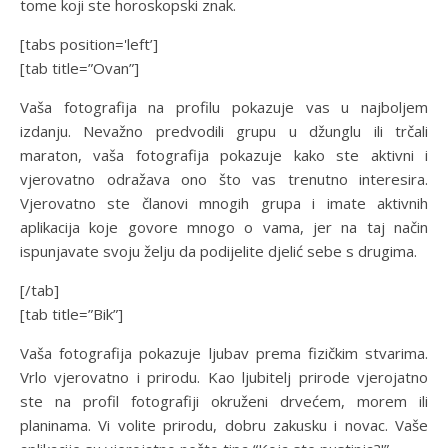
tome koji ste horoskopski znak.
[tabs position='left’]
[tab title=”Ovan”]
Vaša fotografija na profilu pokazuje vas u najboljem
izdanju. Nevažno predvodili grupu u džunglu ili trčali
maraton, vaša fotografija pokazuje kako ste aktivni i
vjerovatno odražava ono što vas trenutno interesira.
Vjerovatno ste članovi mnogih grupa i imate aktivnih
aplikacija koje govore mnogo o vama, jer na taj način
ispunjavate svoju želju da podijelite djelić sebe s drugima.
[/tab]
[tab title=”Bik”]
Vaša fotografija pokazuje ljubav prema fizičkim stvarima.
Vrlo vjerovatno i prirodu. Kao ljubitelj prirode vjerojatno
ste na profil fotografiji okruženi drvećem, morem ili
planinama. Vi volite prirodu, dobru zakusku i novac. Vaše