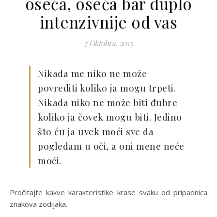
oseća, oseća bar duplo
intenzivnije od vas
7 Oktobra, 2015
Nikada me niko ne može
povrediti koliko ja mogu trpeti.
Nikada niko ne može biti đubre
koliko ja čovek mogu biti. Jedino
što ću ja uvek moći sve da
pogledam u oči, a oni mene neće
moći.
Pročitajte kakve karakteristike krase svaku od pripadnica
znakova zodijaka.