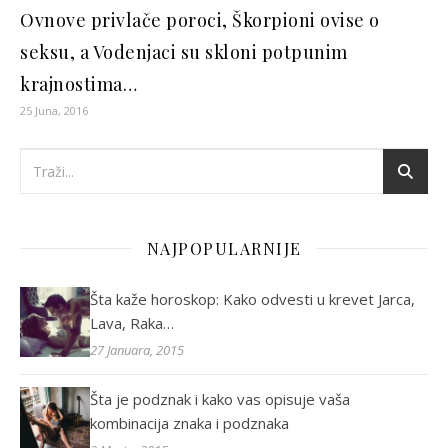
Ovnove privlače poroci, Škorpioni ovise o
seksu, a Vodenjaci su skloni potpunim
krajnostima…
25 Juna, 2016
NAJPOPULARNIJE
Šta kaže horoskop: Kako odvesti u krevet Jarca,
Lava, Raka…
27 Januara, 2015
Šta je podznak i kako vas opisuje vaša
kombinacija znaka i podznaka