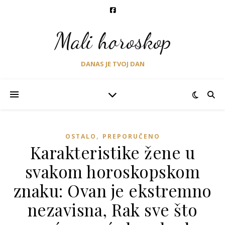
Mali horoskop
DANAS JE TVOJ DAN
,
OSTALO
PREPORUČENO
Karakteristike žene u
svakom horoskopskom
znaku: Ovan je ekstremno
nezavisna, Rak sve što