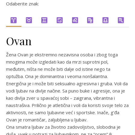
Odaberite znak:
Ovan
Žena Ovan je ekstremno nezavisna osoba i zbog toga
mnogima može izgledati kao da mrzi suprotni pol,
međutim, ništa ne može biti dalje od istine nego ta
optužba. Ona je dominantna i veoma nonšalantna.
Energična je i može biti seksualno agresivna i gruba. Voli da
vodi ljubav na divlje načine. Sa puno buke i agresije, ona je
kao divlja zver u spavaćoj sobi – zaigrana, vibrantna i
naustrašiva. Prilično je atletična i voli da koristi svoje telo za
aktivnosti, ne samo ljubavne već i sportske. Inače, g’đa
Ovan je romantičar, zaljubljena u ljubav.
Ona smatra ljubav za životno zadovoljstvo, slobodna je
duša, uvek u potrazi za ljubavnikom, ne za “ocem” ili