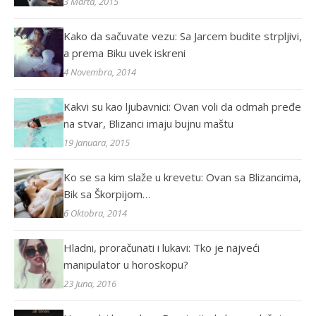
3 Marta, 2015
Kako da sačuvate vezu: Sa Jarcem budite strpljivi,
a prema Biku uvek iskreni
4 Novembra, 2014
Kakvi su kao ljubavnici: Ovan voli da odmah pređe
na stvar, Blizanci imaju bujnu maštu
19 Januara, 2015
Ko se sa kim slaže u krevetu: Ovan sa Blizancima,
Bik sa Škorpijom…
6 Oktobra, 2014
Hladni, proračunati i lukavi: Tko je najveći
manipulator u horoskopu?
23 Juna, 2016