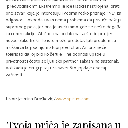
“predvodnikom”. Ekstremno je idealistički nastrojena, prati
one stvari koje je interesuju i veoma retko priznaje “NE” za
odgovor. Gospođa Ovan nema problema da privuće pažnju
suprotnog pola, jer ona je uvek tamo gde se nešto događa
i u centru akcije. Obično ima problema sa štednjom, jer
novac olako troši. To isto može predstavljati problem za
muškarca koji sa njom stupi pred oltar. Ali, ona neće
tolerisati da joj bilo ko šefuje – ne podnosi upade u
privatnost i često se ljuti ako partner zakasni na sastanak.
Voli kada je drugi pitaju za savet što joj daje osećaj
važnosti.
Izvor: Jasmina Drašković /
www.spicum.com
Tvoja priča je zapisana u