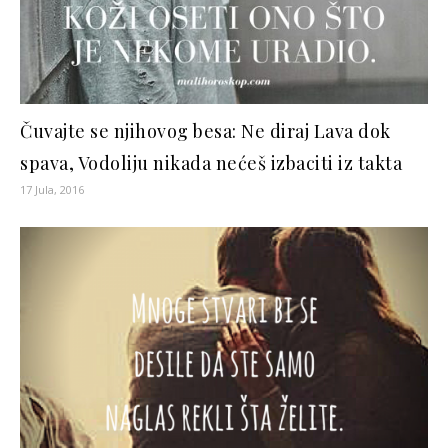
Čuvajte se njihovog besa: Ne diraj Lava dok
spava, Vodoliju nikada nećeš izbaciti iz takta
17 Jula, 2016