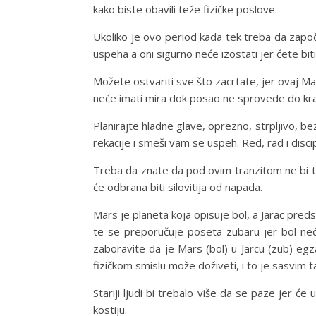
kako biste obavili teže fizičke poslove.
Ukoliko je ovo period kada tek treba da zapo
uspeha a oni sigurno neće izostati jer ćete biti
Možete ostvariti sve što zacrtate, jer ovaj Ma
neće imati mira dok posao ne sprovede do kraja 
Planirajte hladne glave, oprezno, strpljivo, bez
rekacije i smeši vam se uspeh. Red, rad i disci
Treba da znate da pod ovim tranzitom ne bi t
će odbrana biti silovitija od napada.
Mars je planeta koja opisuje bol, a Jarac pred
te se preporučuje poseta zubaru jer bol ne
zaboravite da je Mars (bol) u Jarcu (zub) egz
fizičkom smislu može doživeti, i to je sasvim t
Stariji ljudi bi trebalo više da se paze jer
kostiju.