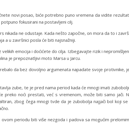
čnete novi posao, biće potrebno puno vremena da vidite rezulta
 potpuno fokusirani na postavljeni cilj.
rs nikada ne odustaje. Kada nešto započne, on mora da to i završi
a u završnici posla će biti najsnažniji.
 velikih emocija i doćićete do cilja. Izbegavajte rizik i nepromišlje
plina je prepoznatljivi moto Marsa u Jarcu.
rebalo da bez dovoljno argumenata napadate svoje protivnike, j
stavlja zube, te je pred nama period kada će mnogi imati zubobolj
će preko noći prestati, već s vremenom, može biti samo jači. 
altiran, zbog čega mnogi tvde da je zubobolja najjači bol koji se
ačno.
 će u ovom periodu biti više nezgoda i padova sa mogućim prelomi