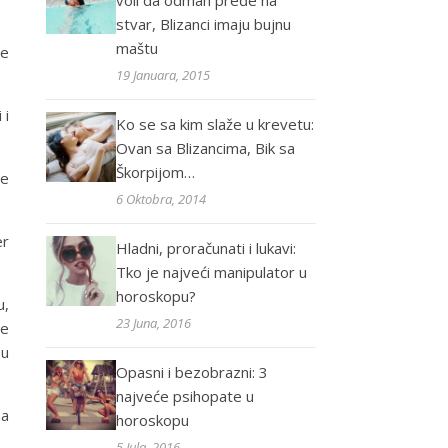
voli da odmah pređe na
stvar, Blizanci imaju bujnu
maštu
te
19 Januara, 2015
 i
Ko se sa kim slaže u krevetu:
Ovan sa Blizancima, Bik sa
Škorpijom…
ne
6 Oktobra, 2014
er
Hladni, proračunati i lukavi:
Tko je najveći manipulator u
horoskopu?
u,
23 Juna, 2016
Ne
 u
Opasni i bezobrazni: 3
najveće psihopate u
ma
horoskopu
5 Jula, 2016