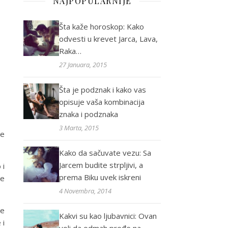
NAJPOPULARNIJE
Šta kaže horoskop: Kako
odvesti u krevet Jarca, Lava,
Raka…
27 Januara, 2015
Šta je podznak i kako vas
opisuje vaša kombinacija
znaka i podznaka
3 Marta, 2015
će
Kako da sačuvate vezu: Sa
Jarcem budite strpljivi, a
 i
prema Biku uvek iskreni
že
4 Novembra, 2014
ve
Kakvi su kao ljubavnici: Ovan
 i