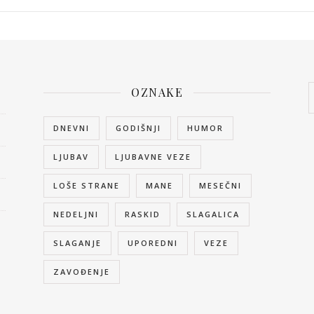
OZNAKE
DNEVNI
GODIŠNJI
HUMOR
LJUBAV
LJUBAVNE VEZE
LOŠE STRANE
MANE
MESEČNI
NEDELJNI
RASKID
SLAGALICA
SLAGANJE
UPOREDNI
VEZE
ZAVOĐENJE