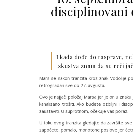
disciplinovani 
I kada dođe do rasprave, neka
iskustva znam da su reči jač
Mars se nakon tranzita kroz znak Vodolije po
retrogradan sve do 27. avgusta.
Ovo je najjači položaj Marsa jer je on u znaku 
kanalisano trošiti. Ako budete ozbiljni i disc
zaustaviti. U suprotnom, očekuje vas poraz.
U toku ovog tranzita gledajte da završite sv
započete, pomalo, monotone poslove jer ćete s