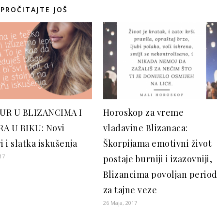
PROČITAJTE JOŠ
UR U BLIZANCIMA I
Horoskop za vreme
A U BIKU: Novi
vladavine Blizanaca:
i i slatka iskušenja
Škorpijama emotivni život
17
postaje burniji i izazovniji,
Blizancima povoljan perio
za tajne veze
26 Maja, 2017