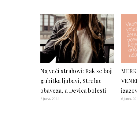
Najveći strahovi: Rak se boji
MERK
gubitka ljubavi, Strelac
VENER
obaveza, a Devica bolesti
izazov
6 Juna, 2014
6 Juna, 20