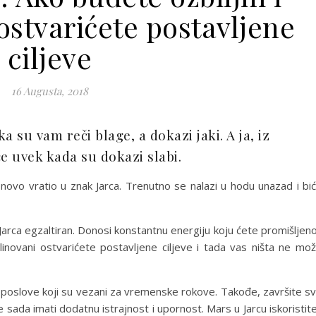
ostvarićete postavljene
ciljeve
16 Augusta, 2018
 su vam reči blage, a dokazi jaki. A ja, iz
e uvek kada su dokazi slabi.
novo vratio u znak Jarca. Trenutno se nalazi u hodu unazad i bi
Jarca egzaltiran. Donosi konstantnu energiju koju ćete promišljeno
iplinovani ostvarićete postavljene ciljeve i tada vas ništa ne mo
e poslove koji su vezani za vremenske rokove. Takođe, završite s
ada imati dodatnu istrajnost i upornost. Mars u Jarcu iskoristite