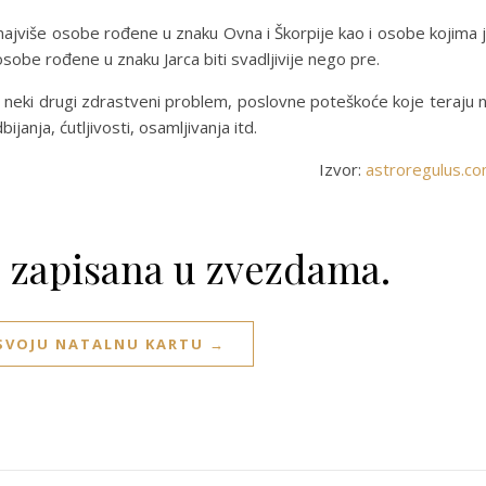
 najviše osobe rođene u znaku Ovna i Škorpije kao i osobe kojima 
obe rođene u znaku Jarca biti svadljivije nego pre.
neki drugi zdrastveni problem, poslovne poteškoće koje teraju 
janja, ćutljivosti, osamljivanja itd.
Izvor:
astroregulus.c
e zapisana u zvezdama.
 SVOJU NATALNU KARTU →