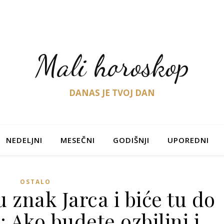
Mali horoskop
DANAS JE TVOJ DAN
NEDELJNI
MESEČNI
GODIŠNJI
UPOREDNI
OSTALO
 znak Jarca i biće tu do
 Ako budete ozbiljni i