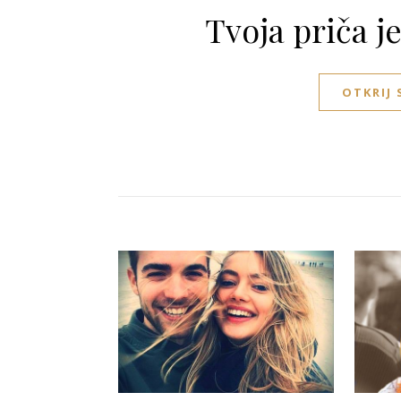
Tvoja priča j
OTKRIJ