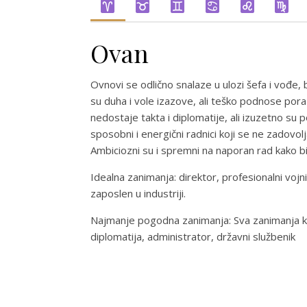
Ovan
Ovnovi se odlično snalaze u ulozi šefa i vođe,
su duha i vole izazove, ali teško podnose poraz
nedostaje takta i diplomatije, ali izuzetno su p
sposobni i energični radnici koji se ne zadovol
Ambiciozni su i spremni na naporan rad kako bi
Idealna zanimanja: direktor, profesionalni vojni
zaposlen u industriji.
Najmanje pogodna zanimanja: Sva zanimanja koj
diplomatija, administrator, državni službenik