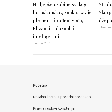
Najljepše osobine svakog
Šta d
horoskopskog znaka: Lav je
Škorpi
plemenit i rođeni vođa,
džepo
9 Novemb
Blizanci radoznali i
inteligentni
9 Aprila, 2015
Početna
Natalna karta i uporedni horoskop
Pravila i uslovi korištenja