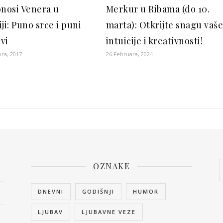
onosi Venera u
Merkur u Ribama (do 10.
ji: Puno srce i puni
marta): Otkrijte snagu vaš
vi
intuicije i kreativnosti!
ra, 2017
26 Februara, 2024
OZNAKE
DNEVNI
GODIŠNJI
HUMOR
LJUBAV
LJUBAVNE VEZE