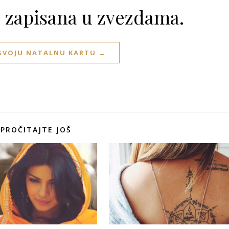
e zapisana u zvezdama.
 SVOJU NATALNU KARTU →
PROČITAJTE JOŠ