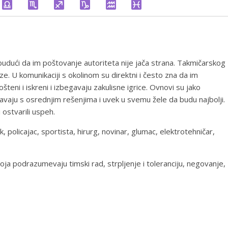
 budući da im poštovanje autoriteta nije jača strana. Takmičarskog
e. U komunikaciji s okolinom su direktni i često zna da im
ošteni i iskreni i izbegavaju zakulisne igrice. Ovnovi su jako
javaju s osrednjim rešenjima i uvek u svemu žele da budu najbolji.
 ostvarili uspeh.
k, policajac, sportista, hirurg, novinar, glumac, elektrotehničar,
a podrazumevaju timski rad, strpljenje i toleranciju, negovanje,