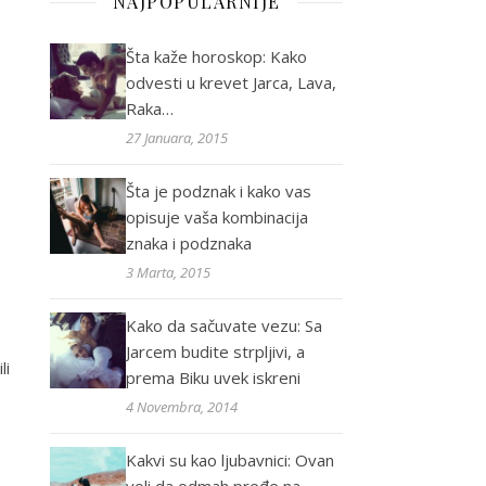
NAJPOPULARNIJE
Šta kaže horoskop: Kako
odvesti u krevet Jarca, Lava,
Raka…
27 Januara, 2015
Šta je podznak i kako vas
opisuje vaša kombinacija
znaka i podznaka
3 Marta, 2015
Kako da sačuvate vezu: Sa
Jarcem budite strpljivi, a
li
prema Biku uvek iskreni
4 Novembra, 2014
Kakvi su kao ljubavnici: Ovan