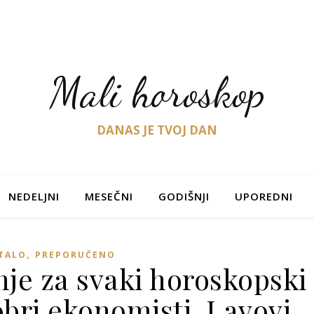
Mali horoskop
DANAS JE TVOJ DAN
NEDELJNI
MESEČNI
GODIŠNJI
UPOREDNI
,
TALO
PREPORUČENO
je za svaki horoskopski
obri ekonomisti, Lavovi