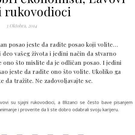
i rukovodioci
3 Oktobra, 2014
čan posao jeste da radite posao koji volite…
i deo vašeg života i jedini način da stvarno
 ono što mislite da je odličan posao. I jedini
ao jeste da radite ono što volite. Ukoliko ga
te da tražite. Ne zadovoljavajte se.
ovi su sjajni rukovodioci, a Blizanci se često bave pisanjem i
imanje i proverite da li ste dobro odabrali svoju karijeru.