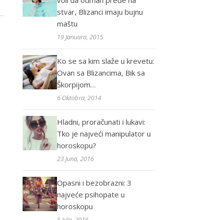
voli da odmah pređe na
stvar, Blizanci imaju bujnu
maštu
19 Januara, 2015
Ko se sa kim slaže u krevetu:
Ovan sa Blizancima, Bik sa
Škorpijom…
6 Oktobra, 2014
Hladni, proračunati i lukavi:
Tko je najveći manipulator u
horoskopu?
23 Juna, 2016
Opasni i bezobrazni: 3
najveće psihopate u
horoskopu
5 Jula, 2016