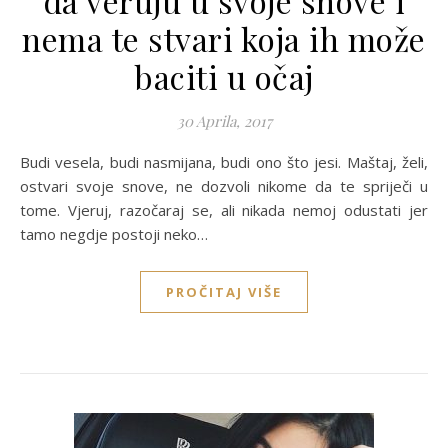
da veruju u svoje snove i
nema te stvari koja ih može
baciti u očaj
30 Aprila, 2017
Budi vesela, budi nasmijana, budi ono što jesi. Maštaj, želi,
ostvari svoje snove, ne dozvoli nikome da te spriječi u
tome. Vjeruj, razočaraj se, ali nikada nemoj odustati jer
tamo negdje postoji neko…
PROČITAJ VIŠE