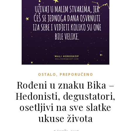
,
OSTALO
PREPORUČENO
Rođeni u znaku Bika –
Hedonisti, degustatori,
osetljivi na sve slatke
ukuse života
7 Aprila, 2017