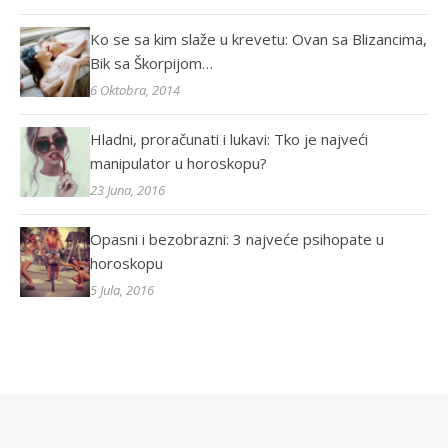
Ko se sa kim slaže u krevetu: Ovan sa Blizancima,
Bik sa Škorpijom…
6 Oktobra, 2014
Hladni, proračunati i lukavi: Tko je najveći
manipulator u horoskopu?
23 Juna, 2016
Opasni i bezobrazni: 3 najveće psihopate u
horoskopu
5 Jula, 2016