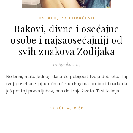
,
OSTALO
PREPORUČENO
Rakovi, divne i osećajne
osobe i najsaosećajniji od
svih znakova Zodijaka
10 Aprila, 2017
Ne brini, mala. Jednog dana će pobijedit tvoja dobrota. Taj
tvoj poseban sjaj u očima će u drugima probuditi nadu da
još postoji prava ljubav, ona do kraja života. Ti si ta koja…
PROČITAJ VIŠE