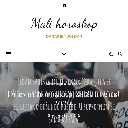
Mali horoskop
DANAS JE TVOJ DAN
DNEVNI HOROSKOP
Dnevni horoskop za 8. avgust
2026.
8 Augusta, 2026