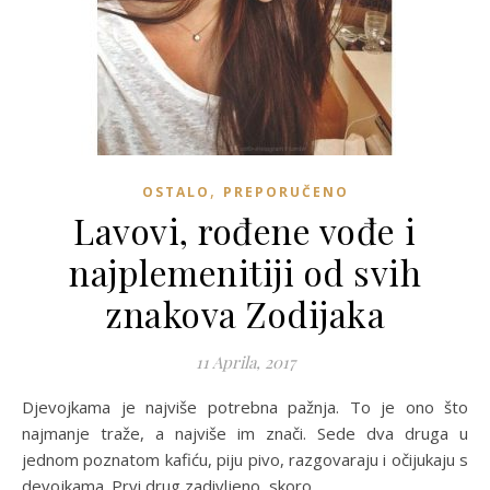
,
OSTALO
PREPORUČENO
Lavovi, rođene vođe i
najplemenitiji od svih
znakova Zodijaka
11 Aprila, 2017
Djevojkama je najviše potrebna pažnja. To je ono što
najmanje traže, a najviše im znači. Sede dva druga u
jednom poznatom kafiću, piju pivo, razgovaraju i očijukaju s
devojkama. Prvi drug zadivljeno, skoro…