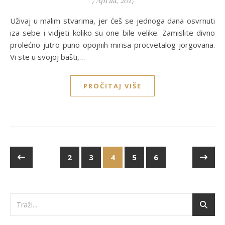
Uživaj u malim stvarima, jer ćeš se jednoga dana osvrnuti
iza sebe i vidjeti koliko su one bile velike. Zamislite divno
prolećno jutro puno opojnih mirisa procvetalog jorgovana.
Vi ste u svojoj bašti,…
PROČITAJ VIŠE
2
3
4
5
6