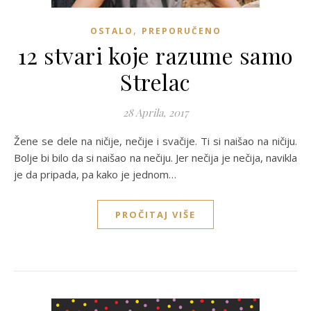
,
OSTALO
PREPORUČENO
12 stvari koje razume samo
Strelac
28 Aprila, 2017
Žene se dele na ničije, nečije i svačije. Ti si naišao na ničiju.
Bolje bi bilo da si naišao na nečiju. Jer nečija je nečija, navikla
je da pripada, pa kako je jednom…
PROČITAJ VIŠE