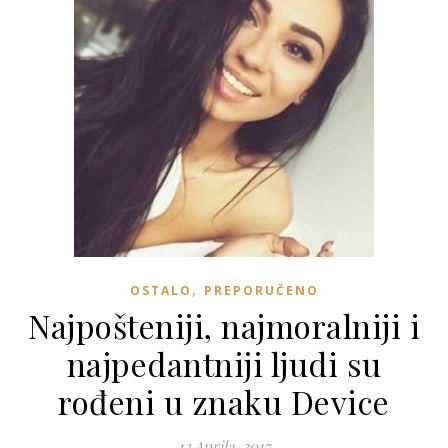
,
OSTALO
PREPORUČENO
Najpošteniji, najmoralniji i
najpedantniji ljudi su
rođeni u znaku Device
13 Aprila, 2017