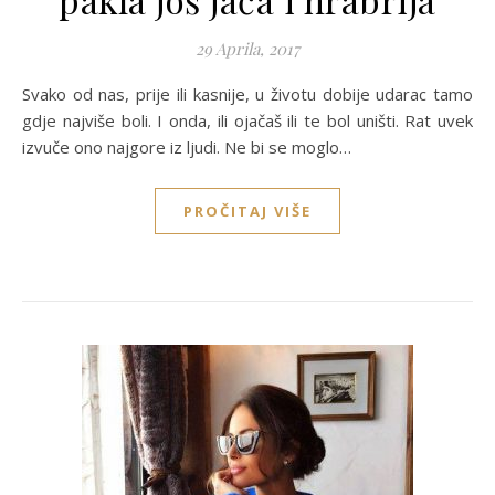
29 Aprila, 2017
Svako od nas, prije ili kasnije, u životu dobije udarac tamo
gdje najviše boli. I onda, ili ojačaš ili te bol uništi. Rat uvek
izvuče ono najgore iz ljudi. Ne bi se moglo…
PROČITAJ VIŠE