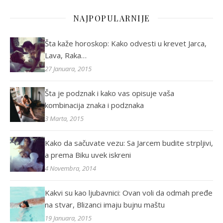
NAJPOPULARNIJE
Šta kaže horoskop: Kako odvesti u krevet Jarca,
Lava, Raka…
27 Januara, 2015
Šta je podznak i kako vas opisuje vaša
kombinacija znaka i podznaka
3 Marta, 2015
Kako da sačuvate vezu: Sa Jarcem budite strpljivi,
a prema Biku uvek iskreni
4 Novembra, 2014
Kakvi su kao ljubavnici: Ovan voli da odmah pređe
na stvar, Blizanci imaju bujnu maštu
19 Januara, 2015