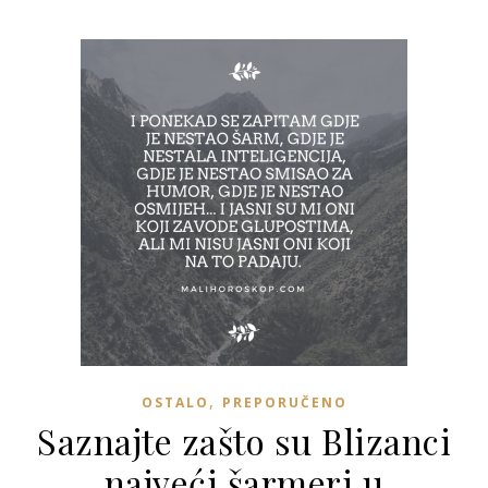
,
OSTALO
PREPORUČENO
Saznajte zašto su Blizanci
najveći šarmeri u