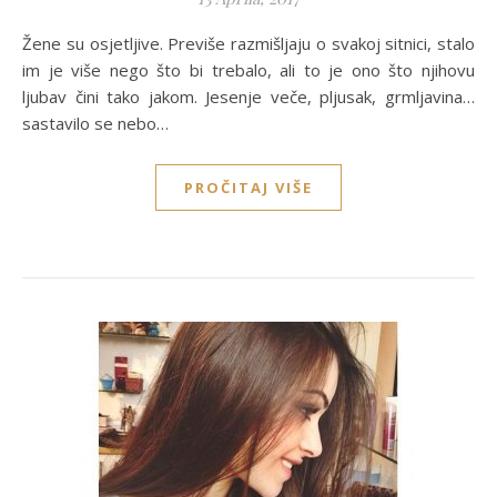
Žene su osjetljive. Previše razmišljaju o svakoj sitnici, stalo
im je više nego što bi trebalo, ali to je ono što njihovu
ljubav čini tako jakom. Jesenje veče, pljusak, grmljavina…
sastavilo se nebo…
PROČITAJ VIŠE