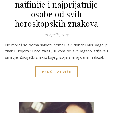
najfinije i najprijatnije
osobe od svih
horoskopskih znakova
21 Aprila, 2017
Ne moraš se svima svideti, nemaju svi dobar ukus. Vaga je
znak u kojem Sunce zalazi, u kom se sve lagano stišava i
smiruje. Zodijački znak iz kojeg izbija smiraj dana i zalazak…
PROČITAJ VIŠE