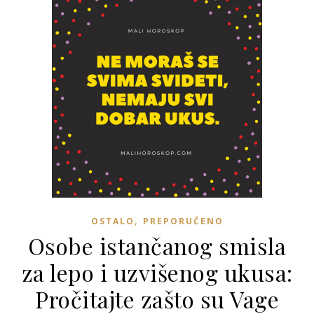
,
OSTALO
PREPORUČENO
Osobe istančanog smisla
za lepo i uzvišenog ukusa:
Pročitajte zašto su Vage