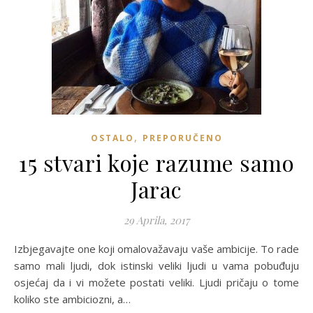
,
OSTALO
PREPORUČENO
15 stvari koje razume samo
Jarac
29 Aprila, 2017
Izbjegavajte one koji omalovažavaju vaše ambicije. To rade
samo mali ljudi, dok istinski veliki ljudi u vama pobuđuju
osjećaj da i vi možete postati veliki. Ljudi pričaju o tome
koliko ste ambiciozni, a…