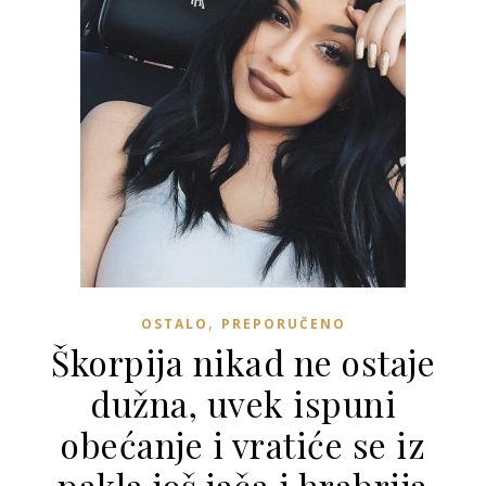
,
OSTALO
PREPORUČENO
Škorpija nikad ne ostaje
dužna, uvek ispuni
obećanje i vratiće se iz
pakla još jača i hrabrija