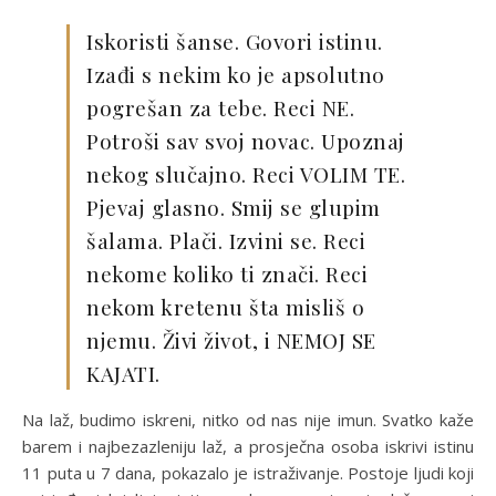
Iskoristi šanse. Govori istinu.
Izađi s nekim ko je apsolutno
pogrešan za tebe. Reci NE.
Potroši sav svoj novac. Upoznaj
nekog slučajno. Reci VOLIM TE.
Pjevaj glasno. Smij se glupim
šalama. Plači. Izvini se. Reci
nekome koliko ti znači. Reci
nekom kretenu šta misliš o
njemu. Živi život, i NEMOJ SE
KAJATI.
Na laž, budimo iskreni, nitko od nas nije imun. Svatko kaže
barem i najbezazleniju laž, a prosječna osoba iskrivi istinu
11 puta u 7 dana, pokazalo je istraživanje. Postoje ljudi koji