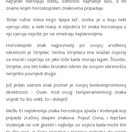
najrjeđe iskrivljuju istinu, odnosno najmanje lažu, a mi
znamo kojim horoskopskim znakovima pripadaju
‘Bolje ružna istina nego lijepa laž’, izreka je u koju neki
vjeruju više, a neki manji. A slijedeća tri znaka horoskopa u
nju vjeruju najviše jer se smatraju najiskrenijima.
Horoskopski znak najpoznatiji po svojoj urođenoj
iskrenosti je Strijelac. Većina Strijelaca ima snažan osjećaj
za moral i osjećaju se jako loše kada moraju lagati. Štoviše,
Strijelac zna biti toliko brutalno iskren da svojom iskrenošću
nerijetko povrijedi druge.
Još jedan vatreni znak poznat je svojoj beskompromisnoj
direktnosti – Ovan. Kod ovog temperamentnog znaka
vrijedi ‘to što vidiš, to i dobiješ’.
Među tri najiskrenija znaka horoskopa spada i Vodenjak koji
pripada zračnoj skupini znakova. Poput Ovna, i lepršavi
Vodenjak ne voli glumiti i najbolje se osjeća kada može biti
to što jest, iz čega proizlazi i njegova potreba da uvijek