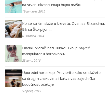
na stvar, Blizanci imaju bujnu maštu
19 Januara, 2015
Ko se sa kim slaže u krevetu: Ovan sa Blizancima,
Bik sa Škorpijom…
6 Oktobra, 2014
Hladni, proračunati i lukavi: Tko je najveći
manipulator u horoskopu?
23 Juna, 2016
Uporedni horoskop: Provjerite kako se slažete
sa drugim znakovima i kakva vas zajednička
budućnost očekuje
5 Aprila, 2015