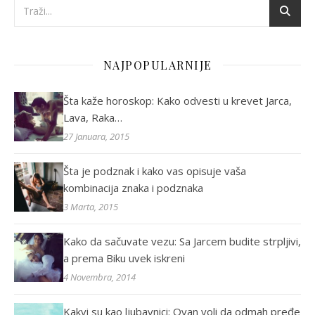
NAJPOPULARNIJE
Šta kaže horoskop: Kako odvesti u krevet Jarca,
Lava, Raka…
27 Januara, 2015
Šta je podznak i kako vas opisuje vaša
kombinacija znaka i podznaka
3 Marta, 2015
Kako da sačuvate vezu: Sa Jarcem budite strpljivi,
a prema Biku uvek iskreni
4 Novembra, 2014
Kakvi su kao ljubavnici: Ovan voli da odmah pređe