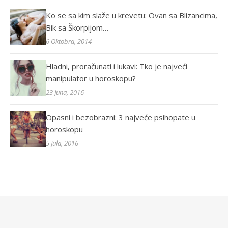
Ko se sa kim slaže u krevetu: Ovan sa Blizancima,
Bik sa Škorpijom…
6 Oktobra, 2014
Hladni, proračunati i lukavi: Tko je najveći
manipulator u horoskopu?
23 Juna, 2016
Opasni i bezobrazni: 3 najveće psihopate u
horoskopu
5 Jula, 2016