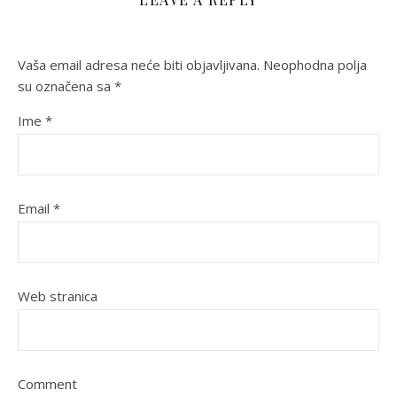
Vaša email adresa neće biti objavljivana.
Neophodna polja
su označena sa
*
Ime
*
Email
*
Web stranica
Comment