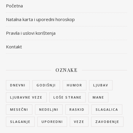
Početna
Natalna karta i uporedni horoskop
Pravila i uslovi korištenja
Kontakt
OZNAKE
DNEVNI
GODIŠNJI
HUMOR
LJUBAV
LJUBAVNE VEZE
LOŠE STRANE
MANE
MESEČNI
NEDELJNI
RASKID
SLAGALICA
SLAGANJE
UPOREDNI
VEZE
ZAVOĐENJE