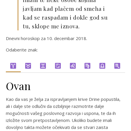
javljam kad plačem od smeha i
kad se raspadam i dokle god su
tu, sklope me iznova.
Dnevni horoskop za 10. decembar 2018.
Odaberite znak:
Ovan
Kao da vas je želja za ispravljanjem krive Drine popustila,
ali i dalje ste odlučni da ozbiljnije razmotrite dalje
mogućnosti vašeg poslovnog razvoja i uspona, te da ih
izložite svom pretpostavljenom. Ukoliko budete imali
dovoljno takta možete očekivati da se stvari zaista