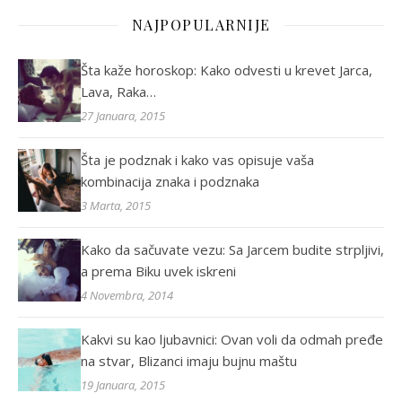
NAJPOPULARNIJE
Šta kaže horoskop: Kako odvesti u krevet Jarca,
Lava, Raka…
27 Januara, 2015
Šta je podznak i kako vas opisuje vaša
kombinacija znaka i podznaka
3 Marta, 2015
Kako da sačuvate vezu: Sa Jarcem budite strpljivi,
a prema Biku uvek iskreni
4 Novembra, 2014
Kakvi su kao ljubavnici: Ovan voli da odmah pređe
na stvar, Blizanci imaju bujnu maštu
19 Januara, 2015