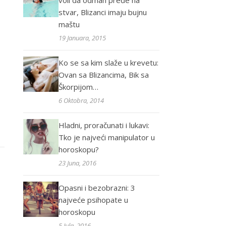
voli da odmah pređe na
stvar, Blizanci imaju bujnu
maštu
19 Januara, 2015
Ko se sa kim slaže u krevetu:
Ovan sa Blizancima, Bik sa
Škorpijom…
6 Oktobra, 2014
Hladni, proračunati i lukavi:
Tko je najveći manipulator u
horoskopu?
23 Juna, 2016
Opasni i bezobrazni: 3
najveće psihopate u
horoskopu
5 Jula, 2016