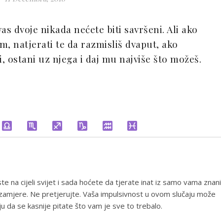
 vas dvoje nikada nećete biti savršeni. Ali ako
m, natjerati te da razmisliš dvaput, ako
ši, ostani uz njega i daj mu najviše što možeš.
 ste na cijeli svijet i sada hoćete da tjerate inat iz samo vama znan
n zamjere. Ne pretjerujte. Vaša impulsivnost u ovom slučaju može
u da se kasnije pitate što vam je sve to trebalo.