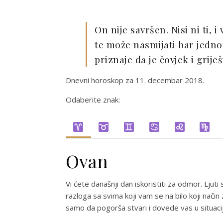
On nije savršen. Nisi ni ti, i
te može nasmijati bar jedno
priznaje da je čovjek i grije
Dnevni horoskop za 11. decembar 2018.
Odaberite znak:
Ovan
Vi ćete današnji dan iskoristiti za odmor. Ljuti
razloga sa svima koji vam se na bilo koji nači
samo da pogorša stvari i dovede vas u situacij