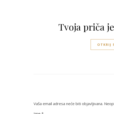
Tvoja priča j
OTKRIJ
Vaša email adresa neće biti objavljivana.
Neoph
Ime
*