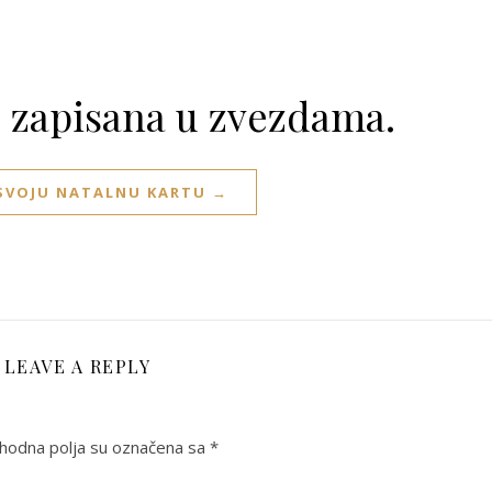
e zapisana u zvezdama.
 SVOJU NATALNU KARTU →
LEAVE A REPLY
odna polja su označena sa
*