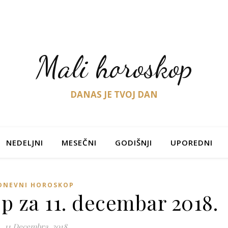
Mali horoskop
DANAS JE TVOJ DAN
NEDELJNI
MESEČNI
GODIŠNJI
UPOREDNI
DNEVNI HOROSKOP
p za 11. decembar 2018.
11 Decembra, 2018