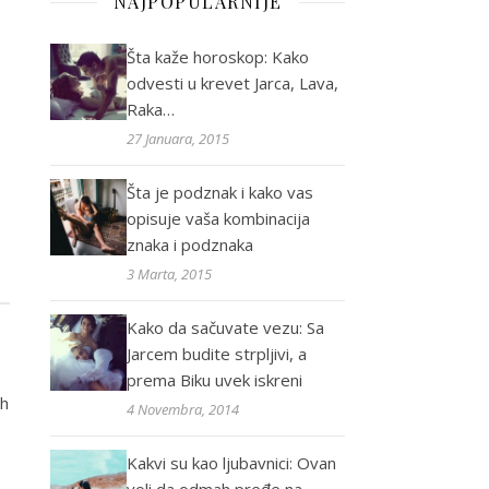
NAJPOPULARNIJE
Šta kaže horoskop: Kako
odvesti u krevet Jarca, Lava,
Raka…
27 Januara, 2015
Šta je podznak i kako vas
opisuje vaša kombinacija
znaka i podznaka
3 Marta, 2015
Kako da sačuvate vezu: Sa
Jarcem budite strpljivi, a
prema Biku uvek iskreni
ih
4 Novembra, 2014
Kakvi su kao ljubavnici: Ovan